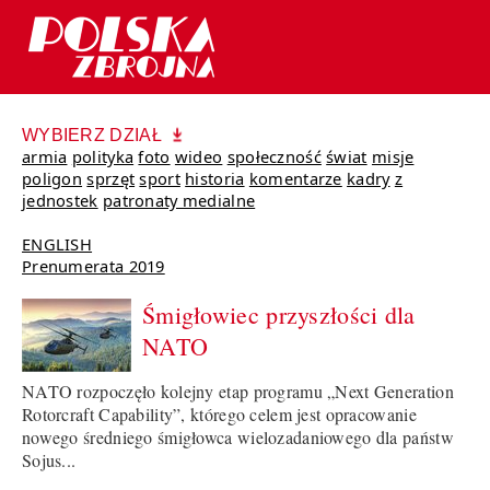
WYBIERZ DZIAŁ
armia
polityka
foto
wideo
społeczność
świat
misje
poligon
sprzęt
sport
historia
komentarze
kadry
z
jednostek
patronaty medialne
ENGLISH
Prenumerata 2019
Śmigłowiec przyszłości dla
NATO
NATO rozpoczęło kolejny etap programu „Next Generation
Rotorcraft Capability”, którego celem jest opracowanie
nowego średniego śmigłowca wielozadaniowego dla państw
Sojus...