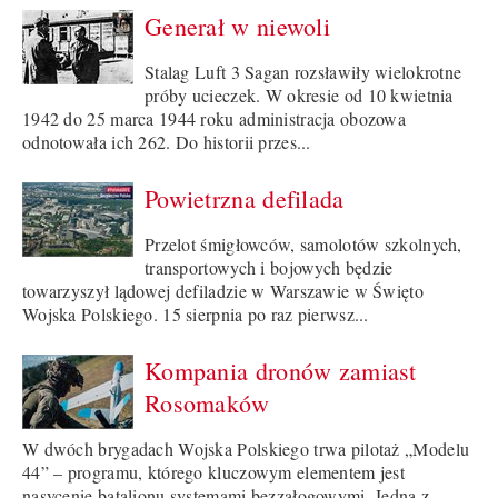
Generał w niewoli
Stalag Luft 3 Sagan rozsławiły wielokrotne
próby ucieczek. W okresie od 10 kwietnia
1942 do 25 marca 1944 roku administracja obozowa
odnotowała ich 262. Do historii przes...
Powietrzna defilada
Przelot śmigłowców, samolotów szkolnych,
transportowych i bojowych będzie
towarzyszył lądowej defiladzie w Warszawie w Święto
Wojska Polskiego. 15 sierpnia po raz pierwsz...
Kompania dronów zamiast
Rosomaków
W dwóch brygadach Wojska Polskiego trwa pilotaż „Modelu
44” – programu, którego kluczowym elementem jest
nasycenie batalionu systemami bezzałogowymi. Jedną z