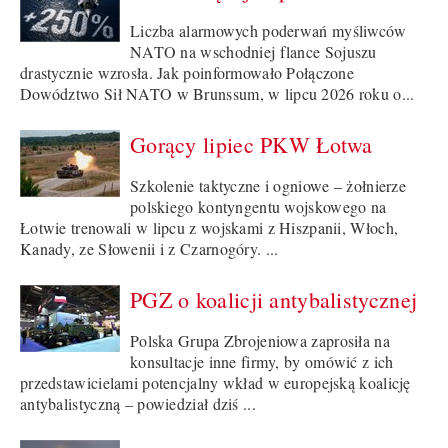
Liczba alarmowych poderwań myśliwców
NATO na wschodniej flance Sojuszu
drastycznie wzrosła. Jak poinformowało Połączone
Dowództwo Sił NATO w Brunssum, w lipcu 2026 roku o...
Gorący lipiec PKW Łotwa
Szkolenie taktyczne i ogniowe – żołnierze
polskiego kontyngentu wojskowego na
Łotwie trenowali w lipcu z wojskami z Hiszpanii, Włoch,
Kanady, ze Słowenii i z Czarnogóry. ...
PGZ o koalicji antybalistycznej
Polska Grupa Zbrojeniowa zaprosiła na
konsultacje inne firmy, by omówić z ich
przedstawicielami potencjalny wkład w europejską koalicję
antybalistyczną – powiedział dziś ...