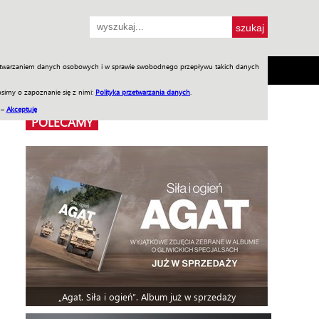
przetwarzaniem danych osobowych i w sprawie swobodnego przepływu takich danych
SH
SKLEP
Jednodniówki
Praca w WIW
simy o zapoznanie się z nimi:
Polityka przetwarzania danych
.
 –
Akceptuję
POLECAMY
„Agat. Siła i ogień”. Album już w sprzedaży