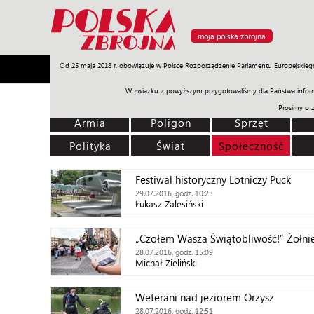
moja polska zbrojna
Od 25 maja 2018 r. obowiązuje w Polsce Rozporządzenie Parlamentu Europejskieg
Armia
Poligon
Sprzęt
Misje
Polityka
Prawo
W związku z powyższym przygotowaliśmy dla Państwa inform
Prosimy o 
Armia
Poligon
Sprzęt
Polityka
Świat
Społeczność
Festiwal historyczny Lotniczy Puck
29.07.2016, godz. 10:23
Łukasz Zalesiński
„Czołem Wasza Świątobliwość!” Żołni
28.07.2016, godz. 15:09
Michał Zieliński
Weterani nad jeziorem Orzysz
28.07.2016, godz. 12:51