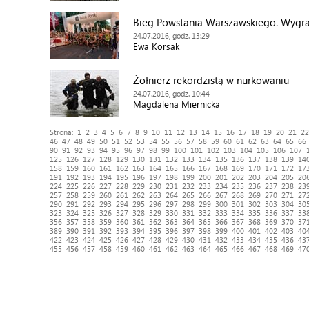
Bieg Powstania Warszawskiego. Wygr
24.07.2016, godz. 13:29
Ewa Korsak
Żołnierz rekordzistą w nurkowaniu
24.07.2016, godz. 10:44
Magdalena Miernicka
Strona:
1
2
3
4
5
6
7
8
9
10
11
12
13
14
15
16
17
18
19
20
21
22
46
47
48
49
50
51
52
53
54
55
56
57
58
59
60
61
62
63
64
65
66
90
91
92
93
94
95
96
97
98
99
100
101
102
103
104
105
106
107
125
126
127
128
129
130
131
132
133
134
135
136
137
138
139
14
158
159
160
161
162
163
164
165
166
167
168
169
170
171
172
17
191
192
193
194
195
196
197
198
199
200
201
202
203
204
205
20
224
225
226
227
228
229
230
231
232
233
234
235
236
237
238
23
257
258
259
260
261
262
263
264
265
266
267
268
269
270
271
27
290
291
292
293
294
295
296
297
298
299
300
301
302
303
304
30
323
324
325
326
327
328
329
330
331
332
333
334
335
336
337
33
356
357
358
359
360
361
362
363
364
365
366
367
368
369
370
37
389
390
391
392
393
394
395
396
397
398
399
400
401
402
403
40
422
423
424
425
426
427
428
429
430
431
432
433
434
435
436
43
455
456
457
458
459
460
461
462
463
464
465
466
467
468
469
47