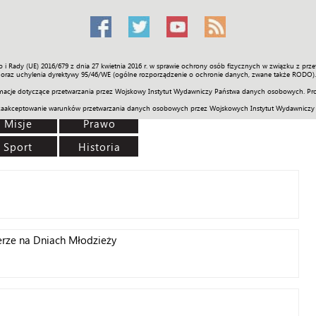
o i Rady (UE) 2016/679 z dnia 27 kwietnia 2016 r. w sprawie ochrony osób fizycznych w związku z 
Świat
Społeczność
Sport
Historia
Galerie
Wideo
ENGLI
oraz uchylenia dyrektywy 95/46/WE (ogólne rozporządzenie o ochronie danych, zwane także RODO).
acje dotyczące przetwarzania przez Wojskowy Instytut Wydawniczy Państwa danych osobowych. Pro
zaakceptowanie warunków przetwarzania danych osobowych przez Wojskowych Instytut Wydawniczy
Misje
Prawo
Sport
Historia
erze na Dniach Młodzieży