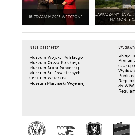
ZAPRASZAMY NA WIR
BUZDYGANY 2025 WRĘCZONE
NA MONTE C
Nasi partnerzy
Wydawn
Sklep I
Muzeum Wojska Polskiego
Prenume
Muzeum Oręża Polskiego
czasop
Muzeum Broni Pancernej
Wydawni
Muzeum Sił Powietrznych
Publika
Centrum Weterana
Regulam
Muzeum Marynarki Wojennej
do WIW
Regula