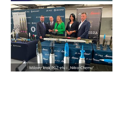
Milowy krok PGZ-etu i „Nitro-Chemu”