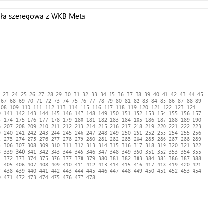
ała szeregowa z WKB Meta
23
24
25
26
27
28
29
30
31
32
33
34
35
36
37
38
39
40
41
42
43
44
45
67
68
69
70
71
72
73
74
75
76
77
78
79
80
81
82
83
84
85
86
87
88
89
108
109
110
111
112
113
114
115
116
117
118
119
120
121
122
123
124
0
141
142
143
144
145
146
147
148
149
150
151
152
153
154
155
156
157
3
174
175
176
177
178
179
180
181
182
183
184
185
186
187
188
189
190
6
207
208
209
210
211
212
213
214
215
216
217
218
219
220
221
222
223
9
240
241
242
243
244
245
246
247
248
249
250
251
252
253
254
255
256
2
273
274
275
276
277
278
279
280
281
282
283
284
285
286
287
288
289
5
306
307
308
309
310
311
312
313
314
315
316
317
318
319
320
321
322
8
339
340
341
342
343
344
345
346
347
348
349
350
351
352
353
354
355
1
372
373
374
375
376
377
378
379
380
381
382
383
384
385
386
387
388
4
405
406
407
408
409
410
411
412
413
414
415
416
417
418
419
420
421
7
438
439
440
441
442
443
444
445
446
447
448
449
450
451
452
453
454
0
471
472
473
474
475
476
477
478