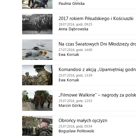
Paulina Glińska
2017 rokiem Piłsudskiego i Kościuszki
28.07.2016, godz. 09:25
Anna Dąbrowska
Na czas Światowych Dni Młodzieży dro
27.07.2016, godz. 14:00
Ewa Korsak
Komandosi z akcją „Upamiętniaj godn
25.07.2016, godz. 13:39
Ewa Korsak
„Filmowe Walkirie” – nagrody za pols
25.07.2016, godz. 12:53
Marcin Górka
Obrońcy małych ojczyzn
25.07.2016, godz. 05:54
Bogusław Politowski