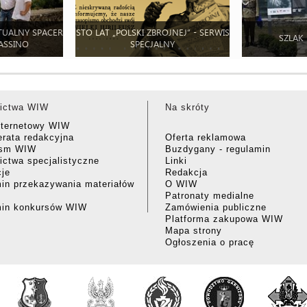
TUALNY SPACER
STO LAT „POLSKI ZBROJNEJ” - SERWIS
SZLAK
ASSINO
SPECJALNY
ictwa WIW
Na skróty
nternetowy WIW
rata redakcyjna
Oferta reklamowa
ism WIW
Buzdygany - regulamin
ctwa specjalistyczne
Linki
cje
Redakcja
in przekazywania materiałów
O WIW
Patronaty medialne
min konkursów WIW
Zamówienia publiczne
Platforma zakupowa WIW
Mapa strony
Ogłoszenia o pracę