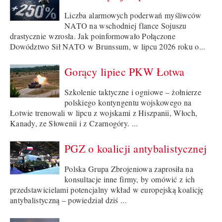
Liczba alarmowych poderwań myśliwców
NATO na wschodniej flance Sojuszu
drastycznie wzrosła. Jak poinformowało Połączone
Dowództwo Sił NATO w Brunssum, w lipcu 2026 roku o...
Gorący lipiec PKW Łotwa
Szkolenie taktyczne i ogniowe – żołnierze
polskiego kontyngentu wojskowego na
Łotwie trenowali w lipcu z wojskami z Hiszpanii, Włoch,
Kanady, ze Słowenii i z Czarnogóry. ...
PGZ o koalicji antybalistycznej
Polska Grupa Zbrojeniowa zaprosiła na
konsultacje inne firmy, by omówić z ich
przedstawicielami potencjalny wkład w europejską koalicję
antybalistyczną – powiedział dziś ...