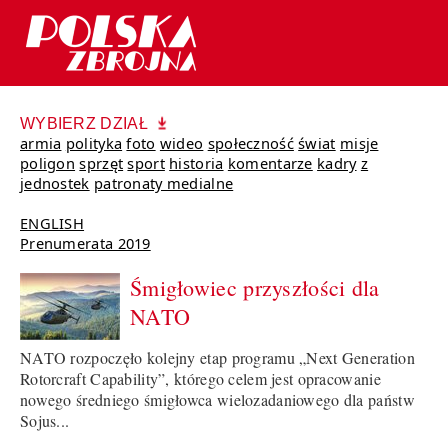
WYBIERZ DZIAŁ
armia
polityka
foto
wideo
społeczność
świat
misje
poligon
sprzęt
sport
historia
komentarze
kadry
z
jednostek
patronaty medialne
ENGLISH
Prenumerata 2019
Śmigłowiec przyszłości dla
NATO
NATO rozpoczęło kolejny etap programu „Next Generation
Rotorcraft Capability”, którego celem jest opracowanie
nowego średniego śmigłowca wielozadaniowego dla państw
Sojus...