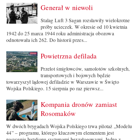
Generał w niewoli
Stalag Luft 3 Sagan rozsławiły wielokrotne
próby ucieczek. W okresie od 10 kwietnia
1942 do 25 marca 1944 roku administracja obozowa
odnotowała ich 262. Do historii przes...
Powietrzna defilada
Przelot śmigłowców, samolotów szkolnych,
transportowych i bojowych będzie
towarzyszył lądowej defiladzie w Warszawie w Święto
Wojska Polskiego. 15 sierpnia po raz pierwsz...
Kompania dronów zamiast
Rosomaków
W dwóch brygadach Wojska Polskiego trwa pilotaż „Modelu
44” – programu, którego kluczowym elementem jest
nasycenie batalionu systemami bezzałogowymi. Jedną z