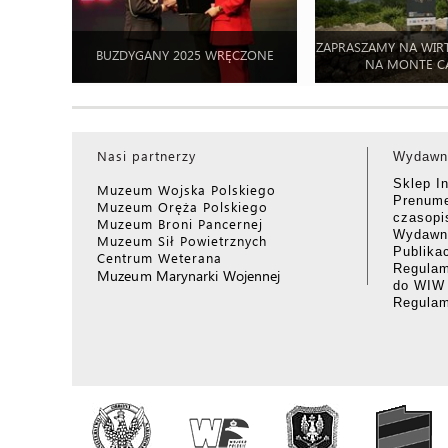
ZAPRASZAMY NA WIR
BUZDYGANY 2025 WRĘCZONE
NA MONTE C
Nasi partnerzy
Wydawn
Sklep I
Muzeum Wojska Polskiego
Prenume
Muzeum Oręża Polskiego
czasop
Muzeum Broni Pancernej
Wydawni
Muzeum Sił Powietrznych
Publika
Centrum Weterana
Regulam
Muzeum Marynarki Wojennej
do WIW
Regula