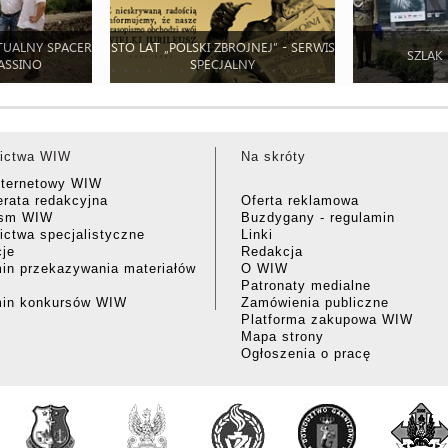
TUALNY SPACER
STO LAT „POLSKI ZBROJNEJ” - SERWIS
SZLAK
ASSINO
SPECJALNY
ictwa WIW
Na skróty
nternetowy WIW
rata redakcyjna
Oferta reklamowa
ism WIW
Buzdygany - regulamin
ctwa specjalistyczne
Linki
cje
Redakcja
in przekazywania materiałów
O WIW
Patronaty medialne
min konkursów WIW
Zamówienia publiczne
Platforma zakupowa WIW
Mapa strony
Ogłoszenia o pracę