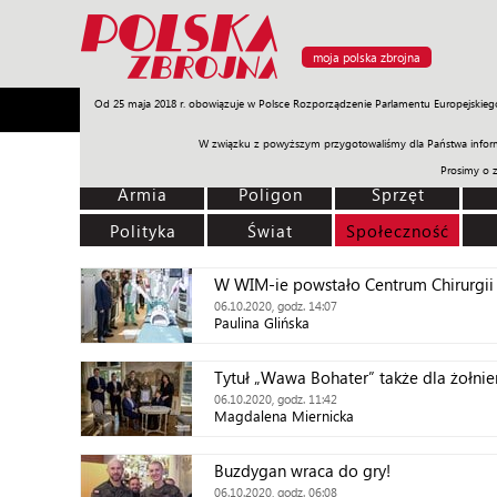
moja polska zbrojna
Od 25 maja 2018 r. obowiązuje w Polsce Rozporządzenie Parlamentu Europejskieg
Armia
Poligon
Sprzęt
Misje
Polityka
Prawo
W związku z powyższym przygotowaliśmy dla Państwa inform
Prosimy o 
Armia
Poligon
Sprzęt
Polityka
Świat
Społeczność
W WIM-ie powstało Centrum Chirurgii
06.10.2020, godz. 14:07
Paulina Glińska
Tytuł „Wawa Bohater” także dla żołnie
06.10.2020, godz. 11:42
Magdalena Miernicka
Buzdygan wraca do gry!
06.10.2020, godz. 06:08