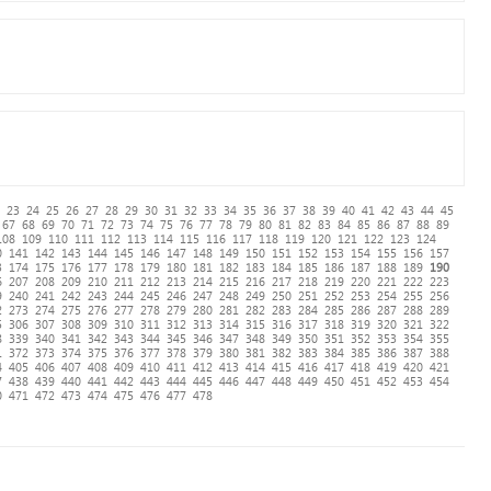
23
24
25
26
27
28
29
30
31
32
33
34
35
36
37
38
39
40
41
42
43
44
45
67
68
69
70
71
72
73
74
75
76
77
78
79
80
81
82
83
84
85
86
87
88
89
108
109
110
111
112
113
114
115
116
117
118
119
120
121
122
123
124
0
141
142
143
144
145
146
147
148
149
150
151
152
153
154
155
156
157
3
174
175
176
177
178
179
180
181
182
183
184
185
186
187
188
189
190
6
207
208
209
210
211
212
213
214
215
216
217
218
219
220
221
222
223
9
240
241
242
243
244
245
246
247
248
249
250
251
252
253
254
255
256
2
273
274
275
276
277
278
279
280
281
282
283
284
285
286
287
288
289
5
306
307
308
309
310
311
312
313
314
315
316
317
318
319
320
321
322
8
339
340
341
342
343
344
345
346
347
348
349
350
351
352
353
354
355
1
372
373
374
375
376
377
378
379
380
381
382
383
384
385
386
387
388
4
405
406
407
408
409
410
411
412
413
414
415
416
417
418
419
420
421
7
438
439
440
441
442
443
444
445
446
447
448
449
450
451
452
453
454
0
471
472
473
474
475
476
477
478