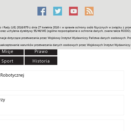
o i Rady (UE) 2016/679 z dnia 27 kwietnia 2016 r. w sprawie ochrony osób fizycznych w związku z 
Świat
Społeczność
Sport
Historia
Galerie
Wideo
ENGLI
oraz uchylenia dyrektywy 95/46/WE (ogólne rozporządzenie o ochronie danych, zwane także RODO).
acje dotyczące przetwarzania przez Wojskowy Instytut Wydawniczy Państwa danych osobowych. Pro
zaakceptowanie warunków przetwarzania danych osobowych przez Wojskowych Instytut Wydawniczy
Misje
Prawo
Sport
Historia
 Robotycznej
rzy