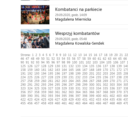
Kombatanci na parkiecie
29.09.2020, godz. 14:09
Magdalena Miernicka
Wesprzyj kombatantów
29.09.2020, godz. 05:48
Magdalena Kowalska-Sendek
Strona:
1
2
3
4
5
6
7
8
9
10
11
12
13
14
15
16
17
18
19
20
21
22
46
47
48
49
50
51
52
53
54
55
56
57
58
59
60
61
62
63
64
65
66
90
91
92
93
94
95
96
97
98
99
100
101
102
103
104
105
106
107
125
126
127
128
129
130
131
132
133
134
135
136
137
138
139
14
158
159
160
161
162
163
164
165
166
167
168
169
170
171
172
17
191
192
193
194
195
196
197
198
199
200
201
202
203
204
205
20
224
225
226
227
228
229
230
231
232
233
234
235
236
237
238
23
257
258
259
260
261
262
263
264
265
266
267
268
269
270
271
27
290
291
292
293
294
295
296
297
298
299
300
301
302
303
304
30
323
324
325
326
327
328
329
330
331
332
333
334
335
336
337
33
356
357
358
359
360
361
362
363
364
365
366
367
368
369
370
37
389
390
391
392
393
394
395
396
397
398
399
400
401
402
403
40
422
423
424
425
426
427
428
429
430
431
432
433
434
435
436
43
455
456
457
458
459
460
461
462
463
464
465
466
467
468
469
47