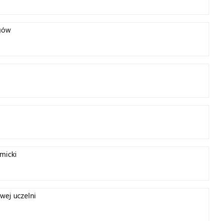
ogów
micki
wej uczelni