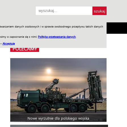
przetwarzaniem danych osobowych i w sprawie swobodnego przepływu takich danych
SH
SKLEP
Jednodniówki
Praca w WIW
simy o zapoznanie się z nimi:
Polityka przetwarzania danych
.
 –
Akceptuję
POLECAMY
Nowe wyrzutnie dla polskiego wojska