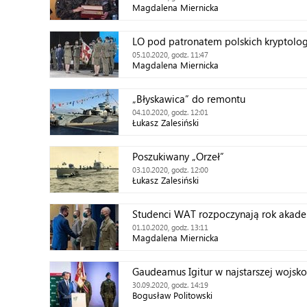
Magdalena Miernicka
LO pod patronatem polskich kryptol
05.10.2020, godz. 11:47
Magdalena Miernicka
„Błyskawica” do remontu
04.10.2020, godz. 12:01
Łukasz Zalesiński
Poszukiwany „Orzeł”
03.10.2020, godz. 12:00
Łukasz Zalesiński
Studenci WAT rozpoczynają rok akade
01.10.2020, godz. 13:11
Magdalena Miernicka
Gaudeamus Igitur w najstarszej wojsko
30.09.2020, godz. 14:19
Bogusław Politowski