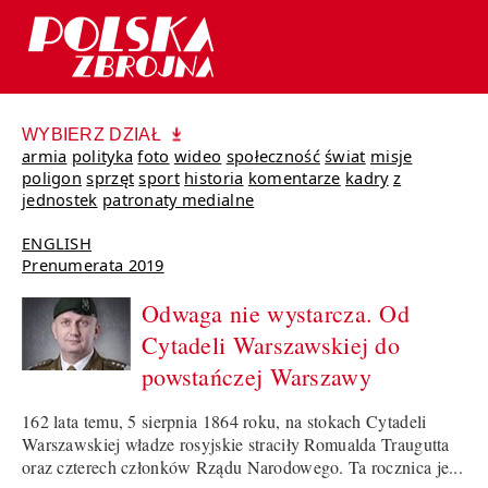
WYBIERZ DZIAŁ
armia
polityka
foto
wideo
społeczność
świat
misje
poligon
sprzęt
sport
historia
komentarze
kadry
z
jednostek
patronaty medialne
ENGLISH
Prenumerata 2019
Odwaga nie wystarcza. Od
Cytadeli Warszawskiej do
powstańczej Warszawy
162 lata temu, 5 sierpnia 1864 roku, na stokach Cytadeli
Warszawskiej władze rosyjskie straciły Romualda Traugutta
oraz czterech członków Rządu Narodowego. Ta rocznica je...