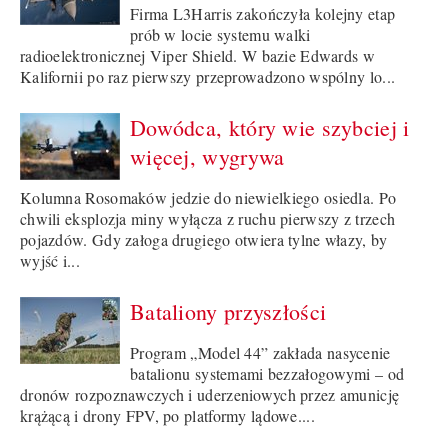
Firma L3Harris zakończyła kolejny etap
prób w locie systemu walki
radioelektronicznej Viper Shield. W bazie Edwards w
Kalifornii po raz pierwszy przeprowadzono wspólny lo...
Dowódca, który wie szybciej i
więcej, wygrywa
Kolumna Rosomaków jedzie do niewielkiego osiedla. Po
chwili eksplozja miny wyłącza z ruchu pierwszy z trzech
pojazdów. Gdy załoga drugiego otwiera tylne włazy, by
wyjść i...
Bataliony przyszłości
Program „Model 44” zakłada nasycenie
batalionu systemami bezzałogowymi – od
dronów rozpoznawczych i uderzeniowych przez amunicję
krążącą i drony FPV, po platformy lądowe....