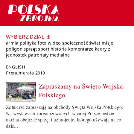
WYBIERZ DZIAŁ
armia
polityka
foto
wideo
społeczność
świat
misje
poligon
sprzęt
sport
historia
komentarze
kadry
z
jednostek
patronaty medialne
ENGLISH
Prenumerata 2019
Zapraszamy na Święto Wojska
Polskiego
Żołnierze zapraszają na obchody Święta Wojska Polskiego.
Na wystawach zorganizowanych w całej Polsce będzie
można obejrzeć sprzęt i uzbrojenie, którego używają na co
dzie...