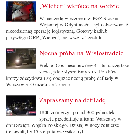
„Wicher" wkrótce na wodzie
W niedzielę wieczorem w PGZ Stoczni
Wojennej w Gdyni można było obserwować
niecodzienną operację logistyczną. Gotowy kadłub
przyszłego ORP „Wicher”, pierwszej z trzech fr...
Nocna próba na Wisłostradzie
Piękne! Coś niesamowitego! – to najczęstsze
słowa, jakie słyszeliśmy z ust Polaków,
którzy zdecydowali się obejrzeć nocną próbę defilady w
Warszawie. Okazało się także, ż...
Zapraszamy na defiladę
1800 żołnierzy i ponad 300 jednostek
sprzętu przedefiluje ulicami Warszawy w
dniu Święta Wojska Polskiego. Dzisiaj w nocy żołnierze
trenowali, by 15 sierpnia wszystko był...