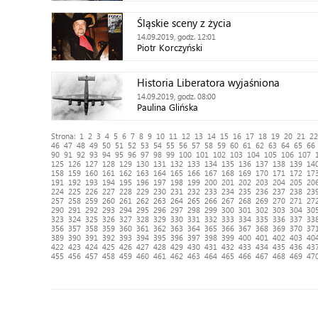
Śląskie sceny z życia
14.09.2019, godz. 12:01
Piotr Korczyński
Historia Liberatora wyjaśniona
14.09.2019, godz. 08:00
Paulina Glińska
Strona:
1
2
3
4
5
6
7
8
9
10
11
12
13
14
15
16
17
18
19
20
21
22
46
47
48
49
50
51
52
53
54
55
56
57
58
59
60
61
62
63
64
65
66
90
91
92
93
94
95
96
97
98
99
100
101
102
103
104
105
106
107
125
126
127
128
129
130
131
132
133
134
135
136
137
138
139
14
158
159
160
161
162
163
164
165
166
167
168
169
170
171
172
17
191
192
193
194
195
196
197
198
199
200
201
202
203
204
205
20
224
225
226
227
228
229
230
231
232
233
234
235
236
237
238
23
257
258
259
260
261
262
263
264
265
266
267
268
269
270
271
27
290
291
292
293
294
295
296
297
298
299
300
301
302
303
304
30
323
324
325
326
327
328
329
330
331
332
333
334
335
336
337
33
356
357
358
359
360
361
362
363
364
365
366
367
368
369
370
37
389
390
391
392
393
394
395
396
397
398
399
400
401
402
403
40
422
423
424
425
426
427
428
429
430
431
432
433
434
435
436
43
455
456
457
458
459
460
461
462
463
464
465
466
467
468
469
47