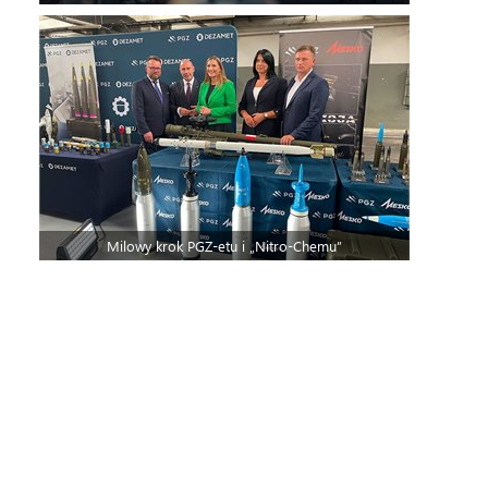
Milowy krok PGZ-etu i „Nitro-Chemu”