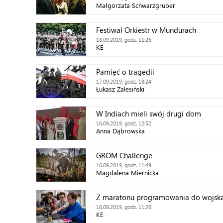
Małgorzata Schwarzgruber
Festiwal Orkiestr w Mundurach
18.09.2019, godz. 11:26
KE
Pamięć o tragedii
17.09.2019, godz. 18:24
Łukasz Zalesiński
W Indiach mieli swój drugi dom
16.09.2019, godz. 12:52
Anna Dąbrowska
GROM Challenge
16.09.2019, godz. 11:49
Magdalena Miernicka
Z maratonu programowania do wojsk
16.09.2019, godz. 11:20
KE