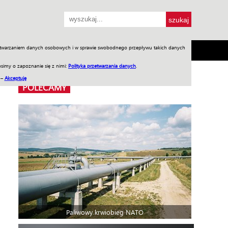
przetwarzaniem danych osobowych i w sprawie swobodnego przepływu takich danych
SH
SKLEP
Jednodniówki
Praca w WIW
simy o zapoznanie się z nimi:
Polityka przetwarzania danych
.
 –
Akceptuję
POLECAMY
Paliwowy krwiobieg NATO