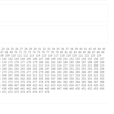
23
24
25
26
27
28
29
30
31
32
33
34
35
36
37
38
39
40
41
42
43
44
45
67
68
69
70
71
72
73
74
75
76
77
78
79
80
81
82
83
84
85
86
87
88
89
108
109
110
111
112
113
114
115
116
117
118
119
120
121
122
123
124
0
141
142
143
144
145
146
147
148
149
150
151
152
153
154
155
156
157
3
174
175
176
177
178
179
180
181
182
183
184
185
186
187
188
189
190
6
207
208
209
210
211
212
213
214
215
216
217
218
219
220
221
222
223
9
240
241
242
243
244
245
246
247
248
249
250
251
252
253
254
255
256
2
273
274
275
276
277
278
279
280
281
282
283
284
285
286
287
288
289
5
306
307
308
309
310
311
312
313
314
315
316
317
318
319
320
321
322
8
339
340
341
342
343
344
345
346
347
348
349
350
351
352
353
354
355
1
372
373
374
375
376
377
378
379
380
381
382
383
384
385
386
387
388
4
405
406
407
408
409
410
411
412
413
414
415
416
417
418
419
420
421
7
438
439
440
441
442
443
444
445
446
447
448
449
450
451
452
453
454
0
471
472
473
474
475
476
477
478