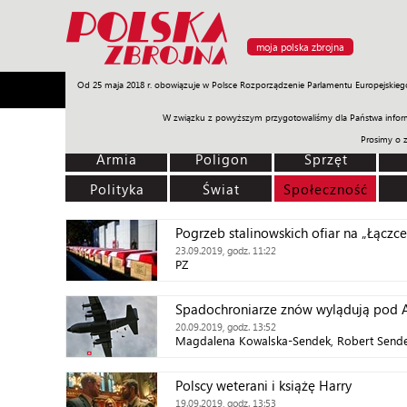
moja polska zbrojna
Od 25 maja 2018 r. obowiązuje w Polsce Rozporządzenie Parlamentu Europejskieg
Armia
Poligon
Sprzęt
Misje
Polityka
Prawo
W związku z powyższym przygotowaliśmy dla Państwa inform
Prosimy o 
Armia
Poligon
Sprzęt
Polityka
Świat
Społeczność
Pogrzeb stalinowskich ofiar na „Łączce
23.09.2019, godz. 11:22
PZ
Spadochroniarze znów wylądują pod
20.09.2019, godz. 13:52
Magdalena Kowalska-Sendek, Robert Send
Polscy weterani i książę Harry
19.09.2019, godz. 13:53