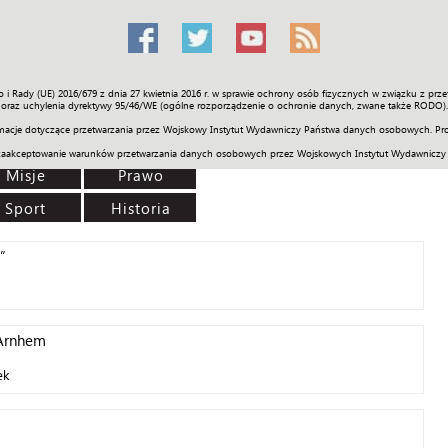
o i Rady (UE) 2016/679 z dnia 27 kwietnia 2016 r. w sprawie ochrony osób fizycznych w związku z 
Świat
Społeczność
Sport
Historia
Galerie
Wideo
ENGLI
oraz uchylenia dyrektywy 95/46/WE (ogólne rozporządzenie o ochronie danych, zwane także RODO).
acje dotyczące przetwarzania przez Wojskowy Instytut Wydawniczy Państwa danych osobowych. Pro
zaakceptowanie warunków przetwarzania danych osobowych przez Wojskowych Instytut Wydawniczy
Misje
Prawo
Sport
Historia
”
 Arnhem
ek