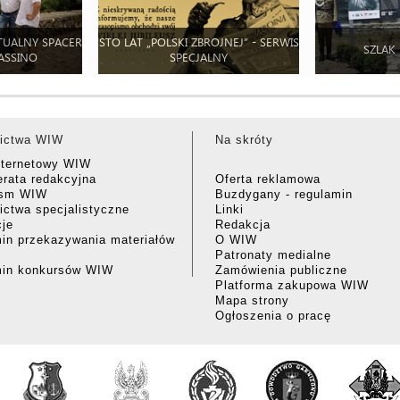
TUALNY SPACER
STO LAT „POLSKI ZBROJNEJ” - SERWIS
SZLAK
ASSINO
SPECJALNY
ictwa WIW
Na skróty
nternetowy WIW
rata redakcyjna
Oferta reklamowa
ism WIW
Buzdygany - regulamin
ctwa specjalistyczne
Linki
cje
Redakcja
in przekazywania materiałów
O WIW
Patronaty medialne
min konkursów WIW
Zamówienia publiczne
Platforma zakupowa WIW
Mapa strony
Ogłoszenia o pracę