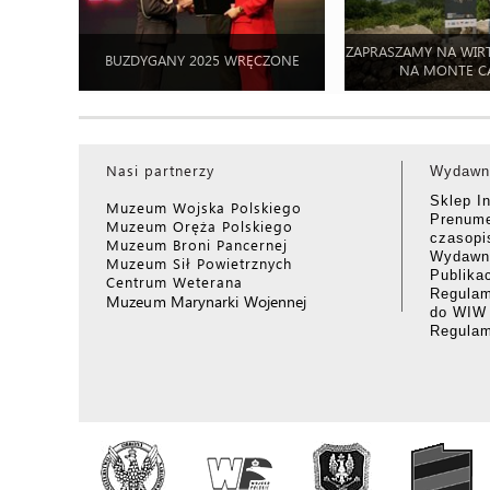
ZAPRASZAMY NA WIR
BUZDYGANY 2025 WRĘCZONE
NA MONTE C
Nasi partnerzy
Wydawn
Sklep I
Muzeum Wojska Polskiego
Prenume
Muzeum Oręża Polskiego
czasop
Muzeum Broni Pancernej
Wydawni
Muzeum Sił Powietrznych
Publika
Centrum Weterana
Regulam
Muzeum Marynarki Wojennej
do WIW
Regula