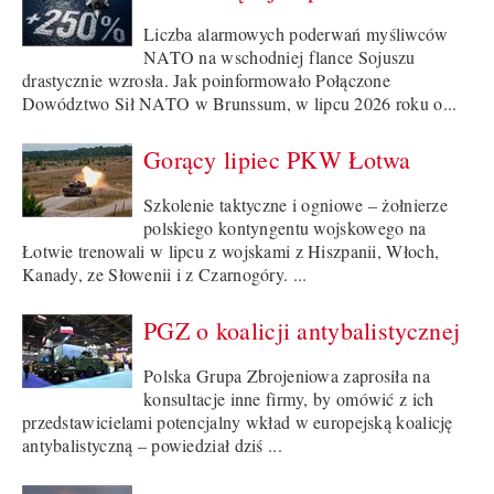
Liczba alarmowych poderwań myśliwców
NATO na wschodniej flance Sojuszu
drastycznie wzrosła. Jak poinformowało Połączone
Dowództwo Sił NATO w Brunssum, w lipcu 2026 roku o...
Gorący lipiec PKW Łotwa
Szkolenie taktyczne i ogniowe – żołnierze
polskiego kontyngentu wojskowego na
Łotwie trenowali w lipcu z wojskami z Hiszpanii, Włoch,
Kanady, ze Słowenii i z Czarnogóry. ...
PGZ o koalicji antybalistycznej
Polska Grupa Zbrojeniowa zaprosiła na
konsultacje inne firmy, by omówić z ich
przedstawicielami potencjalny wkład w europejską koalicję
antybalistyczną – powiedział dziś ...