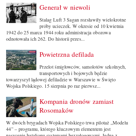
Generał w niewoli
Stalag Luft 3 Sagan rozsławiły wielokrotne
próby ucieczek. W okresie od 10 kwietnia
1942 do 25 marca 1944 roku administracja obozowa
odnotowała ich 262. Do historii przes...
Powietrzna defilada
Przelot śmigłowców, samolotów szkolnych,
transportowych i bojowych będzie
towarzyszył lądowej defiladzie w Warszawie w Święto
Wojska Polskiego. 15 sierpnia po raz pierwsz...
Kompania dronów zamiast
Rosomaków
W dwóch brygadach Wojska Polskiego trwa pilotaż „Modelu
44” – programu, którego kluczowym elementem jest
nasycenie batalionu systemami bezzałogowymi. Jedną z