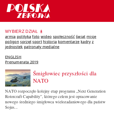
WYBIERZ DZIAŁ
armia
polityka
foto
wideo
społeczność
świat
misje
poligon
sprzęt
sport
historia
komentarze
kadry
z
jednostek
patronaty medialne
ENGLISH
Prenumerata 2019
Śmigłowiec przyszłości dla
NATO
NATO rozpoczęło kolejny etap programu „Next Generation
Rotorcraft Capability”, którego celem jest opracowanie
nowego średniego śmigłowca wielozadaniowego dla państw
Sojus...