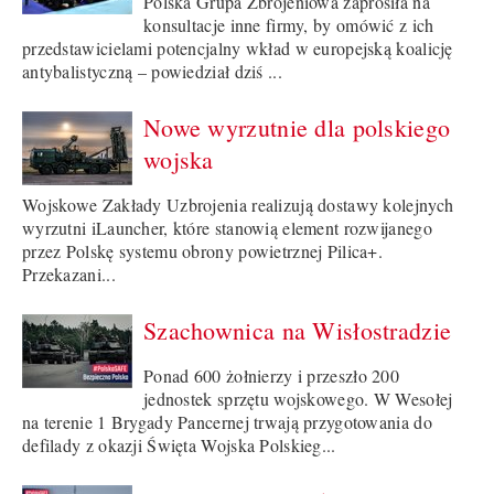
Polska Grupa Zbrojeniowa zaprosiła na
konsultacje inne firmy, by omówić z ich
przedstawicielami potencjalny wkład w europejską koalicję
antybalistyczną – powiedział dziś ...
Nowe wyrzutnie dla polskiego
wojska
Wojskowe Zakłady Uzbrojenia realizują dostawy kolejnych
wyrzutni iLauncher, które stanowią element rozwijanego
przez Polskę systemu obrony powietrznej Pilica+.
Przekazani...
Szachownica na Wisłostradzie
Ponad 600 żołnierzy i przeszło 200
jednostek sprzętu wojskowego. W Wesołej
na terenie 1 Brygady Pancernej trwają przygotowania do
defilady z okazji Święta Wojska Polskieg...