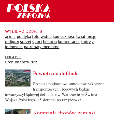
WYBIERZ DZIAŁ
armia
polityka
foto
wideo
społeczność
świat
misje
poligon
sprzęt
sport
historia
komentarze
kadry
z
jednostek
patronaty medialne
ENGLISH
Prenumerata 2019
Powietrzna defilada
Przelot śmigłowców, samolotów szkolnych,
transportowych i bojowych będzie
towarzyszył lądowej defiladzie w Warszawie w Święto
Wojska Polskiego. 15 sierpnia po raz pierwsz...
Kompania dronów zamiast