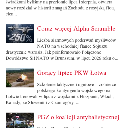
świadkami byliśmy na przełomie lipca i sierpnia, otwiera
nowy rozdział w historii zmagań Zachodu z rosyjską flotą
cien...
Coraz więcej Alpha Scramble
Liczba alarmowych poderwań myśliwców
NATO na wschodniej flance Sojuszu
drastycznie wzrosła. Jak poinformowało Połączone
Dowództwo Sił NATO w Brunssum, w lipcu 2026 roku o...
Gorący lipiec PKW Łotwa
Szkolenie taktyczne i ogniowe – żołnierze
polskiego kontyngentu wojskowego na
Łotwie trenowali w lipcu z wojskami z Hiszpanii, Włoch,
Kanady, ze Słowenii i z Czarnogóry. ...
PGZ o koalicji antybalistycznej