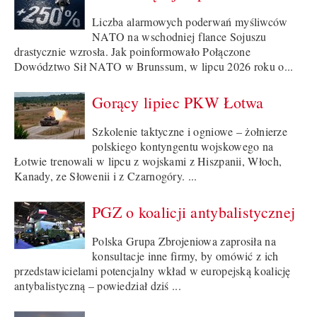
Liczba alarmowych poderwań myśliwców
NATO na wschodniej flance Sojuszu
drastycznie wzrosła. Jak poinformowało Połączone
Dowództwo Sił NATO w Brunssum, w lipcu 2026 roku o...
Gorący lipiec PKW Łotwa
Szkolenie taktyczne i ogniowe – żołnierze
polskiego kontyngentu wojskowego na
Łotwie trenowali w lipcu z wojskami z Hiszpanii, Włoch,
Kanady, ze Słowenii i z Czarnogóry. ...
PGZ o koalicji antybalistycznej
Polska Grupa Zbrojeniowa zaprosiła na
konsultacje inne firmy, by omówić z ich
przedstawicielami potencjalny wkład w europejską koalicję
antybalistyczną – powiedział dziś ...