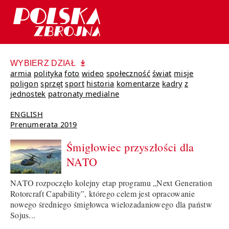
WYBIERZ DZIAŁ
armia
polityka
foto
wideo
społeczność
świat
misje
poligon
sprzęt
sport
historia
komentarze
kadry
z
jednostek
patronaty medialne
ENGLISH
Prenumerata 2019
Śmigłowiec przyszłości dla
NATO
NATO rozpoczęło kolejny etap programu „Next Generation
Rotorcraft Capability”, którego celem jest opracowanie
nowego średniego śmigłowca wielozadaniowego dla państw
Sojus...