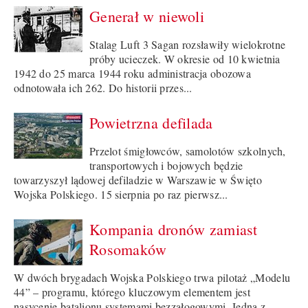
Generał w niewoli
Stalag Luft 3 Sagan rozsławiły wielokrotne
próby ucieczek. W okresie od 10 kwietnia
1942 do 25 marca 1944 roku administracja obozowa
odnotowała ich 262. Do historii przes...
Powietrzna defilada
Przelot śmigłowców, samolotów szkolnych,
transportowych i bojowych będzie
towarzyszył lądowej defiladzie w Warszawie w Święto
Wojska Polskiego. 15 sierpnia po raz pierwsz...
Kompania dronów zamiast
Rosomaków
W dwóch brygadach Wojska Polskiego trwa pilotaż „Modelu
44” – programu, którego kluczowym elementem jest
nasycenie batalionu systemami bezzałogowymi. Jedną z