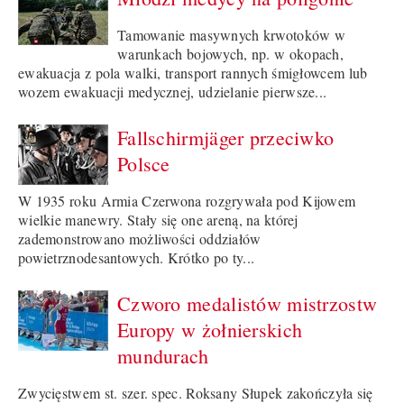
Tamowanie masywnych krwotoków w
warunkach bojowych, np. w okopach,
ewakuacja z pola walki, transport rannych śmigłowcem lub
wozem ewakuacji medycznej, udzielanie pierwsze...
Fallschirmjäger przeciwko
Polsce
W 1935 roku Armia Czerwona rozgrywała pod Kijowem
wielkie manewry. Stały się one areną, na której
zademonstrowano możliwości oddziałów
powietrznodesantowych. Krótko po ty...
Czworo medalistów mistrzostw
Europy w żołnierskich
mundurach
Zwycięstwem st. szer. spec. Roksany Słupek zakończyła się