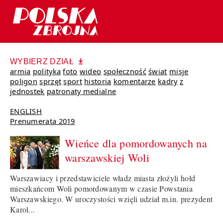
WYBIERZ DZIAŁ
armia
polityka
foto
wideo
społeczność
świat
misje
poligon
sprzęt
sport
historia
komentarze
kadry
z
jednostek
patronaty medialne
ENGLISH
Prenumerata 2019
Wieńce dla pomordowanych na
warszawskiej Woli
Warszawiacy i przedstawiciele władz miasta złożyli hołd
mieszkańcom Woli pomordowanym w czasie Powstania
Warszawskiego. W uroczystości wzięli udział m.in. prezydent
Karol...