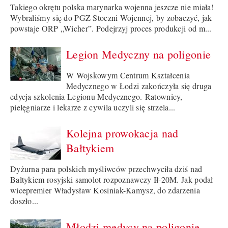
Takiego okrętu polska marynarka wojenna jeszcze nie miała!
Wybraliśmy się do PGZ Stoczni Wojennej, by zobaczyć, jak
powstaje ORP „Wicher”. Podejrzyj proces produkcji od m...
Legion Medyczny na poligonie
W Wojskowym Centrum Kształcenia
Medycznego w Łodzi zakończyła się druga
edycja szkolenia Legionu Medycznego. Ratownicy,
pielęgniarze i lekarze z cywila uczyli się strzela...
Kolejna prowokacja nad
Bałtykiem
Dyżurna para polskich myśliwców przechwyciła dziś nad
Bałtykiem rosyjski samolot rozpoznawczy Ił-20M. Jak podał
wicepremier Władysław Kosiniak-Kamysz, do zdarzenia
doszło...
Młodzi medycy na poligonie