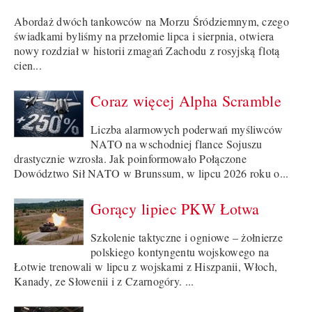
Abordaż dwóch tankowców na Morzu Śródziemnym, czego
świadkami byliśmy na przełomie lipca i sierpnia, otwiera
nowy rozdział w historii zmagań Zachodu z rosyjską flotą
cien...
Coraz więcej Alpha Scramble
Liczba alarmowych poderwań myśliwców
NATO na wschodniej flance Sojuszu
drastycznie wzrosła. Jak poinformowało Połączone
Dowództwo Sił NATO w Brunssum, w lipcu 2026 roku o...
Gorący lipiec PKW Łotwa
Szkolenie taktyczne i ogniowe – żołnierze
polskiego kontyngentu wojskowego na
Łotwie trenowali w lipcu z wojskami z Hiszpanii, Włoch,
Kanady, ze Słowenii i z Czarnogóry. ...