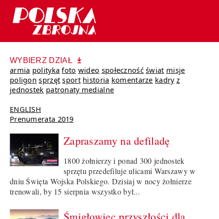
WYBIERZ DZIAŁ
armia
polityka
foto
wideo
społeczność
świat
misje
poligon
sprzęt
sport
historia
komentarze
kadry
z
jednostek
patronaty medialne
ENGLISH
Prenumerata 2019
Zapraszamy na defiladę
1800 żołnierzy i ponad 300 jednostek
sprzętu przedefiluje ulicami Warszawy w
dniu Święta Wojska Polskiego. Dzisiaj w nocy żołnierze
trenowali, by 15 sierpnia wszystko był...
Śmigłowiec przyszłości dla