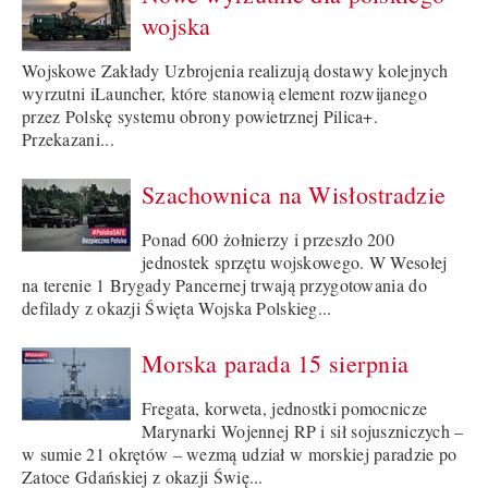
wojska
Wojskowe Zakłady Uzbrojenia realizują dostawy kolejnych
wyrzutni iLauncher, które stanowią element rozwijanego
przez Polskę systemu obrony powietrznej Pilica+.
Przekazani...
Szachownica na Wisłostradzie
Ponad 600 żołnierzy i przeszło 200
jednostek sprzętu wojskowego. W Wesołej
na terenie 1 Brygady Pancernej trwają przygotowania do
defilady z okazji Święta Wojska Polskieg...
Morska parada 15 sierpnia
Fregata, korweta, jednostki pomocnicze
Marynarki Wojennej RP i sił sojuszniczych –
w sumie 21 okrętów – wezmą udział w morskiej paradzie po
Zatoce Gdańskiej z okazji Świę...