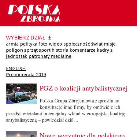
WYBIERZ DZIAŁ
armia
polityka
foto
wideo
społeczność
świat
misje
poligon
sprzęt
sport
historia
komentarze
kadry
z
jednostek
patronaty medialne
ENGLISH
Prenumerata 2019
PGZ o koalicji antybalistycznej
Polska Grupa Zbrojeniowa zaprosiła na
konsultacje inne firmy, by omówić z ich
przedstawicielami potencjalny wkład w europejską koalicję
antybalistyczną – powiedział dziś ...
Nowe wyrzutnie dla polskiego