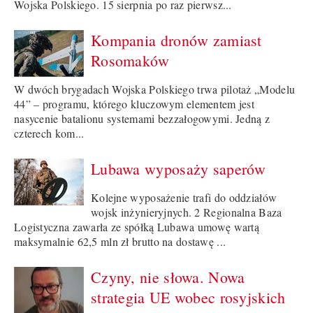
Wojska Polskiego. 15 sierpnia po raz pierwsz...
Kompania dronów zamiast
Rosomaków
W dwóch brygadach Wojska Polskiego trwa pilotaż „Modelu
44” – programu, którego kluczowym elementem jest
nasycenie batalionu systemami bezzałogowymi. Jedną z
czterech kom...
Lubawa wyposaży saperów
Kolejne wyposażenie trafi do oddziałów
wojsk inżynieryjnych. 2 Regionalna Baza
Logistyczna zawarła ze spółką Lubawa umowę wartą
maksymalnie 62,5 mln zł brutto na dostawę ...
Czyny, nie słowa. Nowa
strategia UE wobec rosyjskich