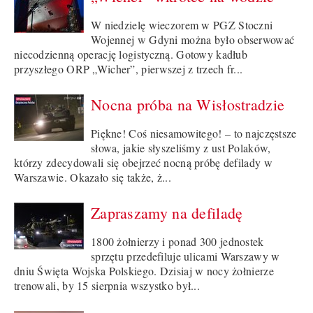
W niedzielę wieczorem w PGZ Stoczni
Wojennej w Gdyni można było obserwować
niecodzienną operację logistyczną. Gotowy kadłub
przyszłego ORP „Wicher”, pierwszej z trzech fr...
Nocna próba na Wisłostradzie
Piękne! Coś niesamowitego! – to najczęstsze
słowa, jakie słyszeliśmy z ust Polaków,
którzy zdecydowali się obejrzeć nocną próbę defilady w
Warszawie. Okazało się także, ż...
Zapraszamy na defiladę
1800 żołnierzy i ponad 300 jednostek
sprzętu przedefiluje ulicami Warszawy w
dniu Święta Wojska Polskiego. Dzisiaj w nocy żołnierze
trenowali, by 15 sierpnia wszystko był...