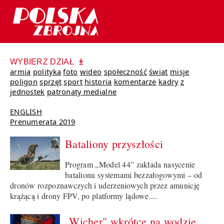
WYBIERZ DZIAŁ
armia
polityka
foto
wideo
społeczność
świat
misje
poligon
sprzęt
sport
historia
komentarze
kadry
z
jednostek
patronaty medialne
ENGLISH
Prenumerata 2019
Bataliony przyszłości
Program „Model 44” zakłada nasycenie
batalionu systemami bezzałogowymi – od
dronów rozpoznawczych i uderzeniowych przez amunicję
krążącą i drony FPV, po platformy lądowe....
„Wicher" wkrótce na wodzie