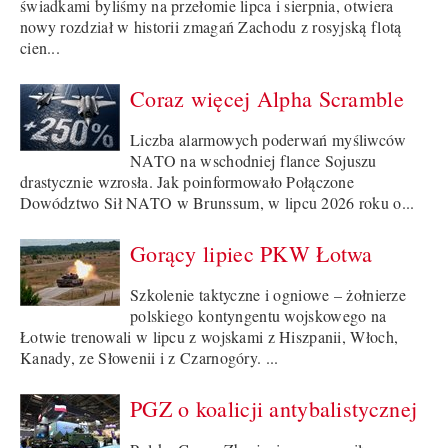
świadkami byliśmy na przełomie lipca i sierpnia, otwiera
nowy rozdział w historii zmagań Zachodu z rosyjską flotą
cien...
Coraz więcej Alpha Scramble
Liczba alarmowych poderwań myśliwców
NATO na wschodniej flance Sojuszu
drastycznie wzrosła. Jak poinformowało Połączone
Dowództwo Sił NATO w Brunssum, w lipcu 2026 roku o...
Gorący lipiec PKW Łotwa
Szkolenie taktyczne i ogniowe – żołnierze
polskiego kontyngentu wojskowego na
Łotwie trenowali w lipcu z wojskami z Hiszpanii, Włoch,
Kanady, ze Słowenii i z Czarnogóry. ...
PGZ o koalicji antybalistycznej