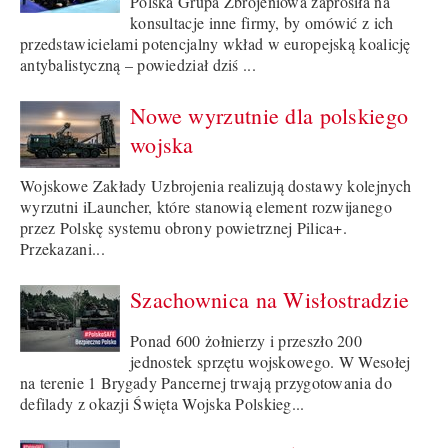
Polska Grupa Zbrojeniowa zaprosiła na
konsultacje inne firmy, by omówić z ich
przedstawicielami potencjalny wkład w europejską koalicję
antybalistyczną – powiedział dziś ...
Nowe wyrzutnie dla polskiego
wojska
Wojskowe Zakłady Uzbrojenia realizują dostawy kolejnych
wyrzutni iLauncher, które stanowią element rozwijanego
przez Polskę systemu obrony powietrznej Pilica+.
Przekazani...
Szachownica na Wisłostradzie
Ponad 600 żołnierzy i przeszło 200
jednostek sprzętu wojskowego. W Wesołej
na terenie 1 Brygady Pancernej trwają przygotowania do
defilady z okazji Święta Wojska Polskieg...