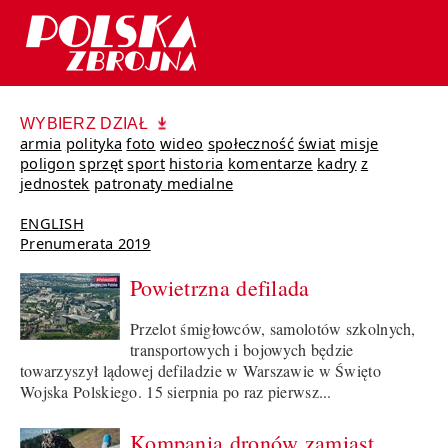
WYBIERZ DZIAŁ
armia
polityka
foto
wideo
społeczność
świat
misje
poligon
sprzęt
sport
historia
komentarze
kadry
z
jednostek
patronaty medialne
ENGLISH
Prenumerata 2019
Powietrzna defilada
Przelot śmigłowców, samolotów szkolnych,
transportowych i bojowych będzie
towarzyszył lądowej defiladzie w Warszawie w Święto
Wojska Polskiego. 15 sierpnia po raz pierwsz...
Kompania dronów zamiast