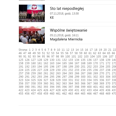
Sto lat niepodległej
07.11.2018, godz. 13:38
KE
Wspólne świętowanie
05.11.2018, godz. 16:11
Magdalena Miernicka
Strona:
1
2
3
4
5
6
7
8
9
10
11
12
13
14
15
16
17
18
19
20
21
22
46
47
48
49
50
51
52
53
54
55
56
57
58
59
60
61
62
63
64
65
66
90
91
92
93
94
95
96
97
98
99
100
101
102
103
104
105
106
107
125
126
127
128
129
130
131
132
133
134
135
136
137
138
139
14
158
159
160
161
162
163
164
165
166
167
168
169
170
171
172
17
191
192
193
194
195
196
197
198
199
200
201
202
203
204
205
20
224
225
226
227
228
229
230
231
232
233
234
235
236
237
238
23
257
258
259
260
261
262
263
264
265
266
267
268
269
270
271
27
290
291
292
293
294
295
296
297
298
299
300
301
302
303
304
30
323
324
325
326
327
328
329
330
331
332
333
334
335
336
337
33
356
357
358
359
360
361
362
363
364
365
366
367
368
369
370
37
389
390
391
392
393
394
395
396
397
398
399
400
401
402
403
40
422
423
424
425
426
427
428
429
430
431
432
433
434
435
436
43
455
456
457
458
459
460
461
462
463
464
465
466
467
468
469
47