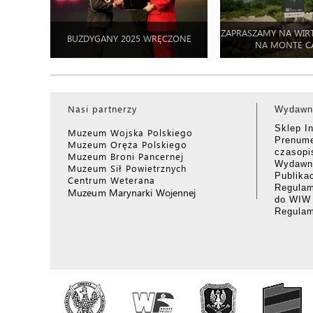
ZAPRASZAMY NA WIR
BUZDYGANY 2025 WRĘCZONE
NA MONTE C
Nasi partnerzy
Wydawn
Sklep I
Muzeum Wojska Polskiego
Prenume
Muzeum Oręża Polskiego
czasop
Muzeum Broni Pancernej
Wydawni
Muzeum Sił Powietrznych
Publika
Centrum Weterana
Regulam
Muzeum Marynarki Wojennej
do WIW
Regula