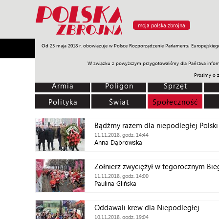
moja polska zbrojna
Od 25 maja 2018 r. obowiązuje w Polsce Rozporządzenie Parlamentu Europejskieg
Armia
Poligon
Sprzęt
Misje
Polityka
Prawo
W związku z powyższym przygotowaliśmy dla Państwa inform
Prosimy o 
Armia
Poligon
Sprzęt
Polityka
Świat
Społeczność
Bądźmy razem dla niepodległej Polski
11.11.2018, godz. 14:44
Anna Dąbrowska
Żołnierz zwyciężył w tegorocznym Bie
11.11.2018, godz. 14:00
Paulina Glińska
Oddawali krew dla Niepodległej
10.11.2018, godz. 19:04