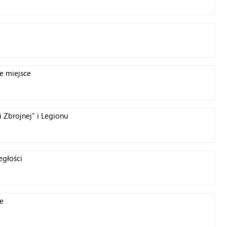
e miejsce
 Zbrojnej” i Legionu
egłości
e