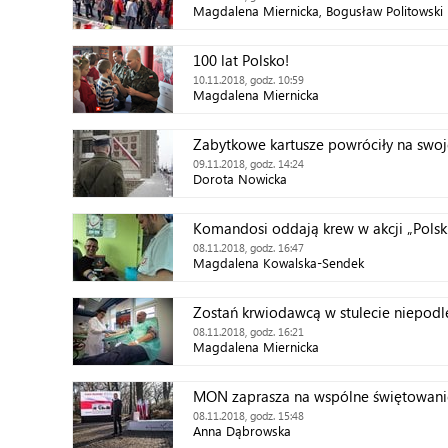
Magdalena Miernicka, Bogusław Politowski
100 lat Polsko!
10.11.2018, godz. 10:59
Magdalena Miernicka
Zabytkowe kartusze powróciły na swoj
09.11.2018, godz. 14:24
Dorota Nowicka
Komandosi oddają krew w akcji „Polski
08.11.2018, godz. 16:47
Magdalena Kowalska-Sendek
Zostań krwiodawcą w stulecie niepodl
08.11.2018, godz. 16:21
Magdalena Miernicka
MON zaprasza na wspólne świętowani
08.11.2018, godz. 15:48
Anna Dąbrowska