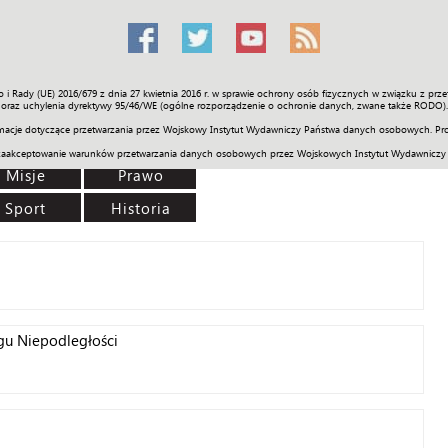
o i Rady (UE) 2016/679 z dnia 27 kwietnia 2016 r. w sprawie ochrony osób fizycznych w związku z 
Świat
Społeczność
Sport
Historia
Galerie
Wideo
ENGLI
oraz uchylenia dyrektywy 95/46/WE (ogólne rozporządzenie o ochronie danych, zwane także RODO).
acje dotyczące przetwarzania przez Wojskowy Instytut Wydawniczy Państwa danych osobowych. Pro
zaakceptowanie warunków przetwarzania danych osobowych przez Wojskowych Instytut Wydawniczy
Misje
Prawo
Sport
Historia
gu Niepodległości