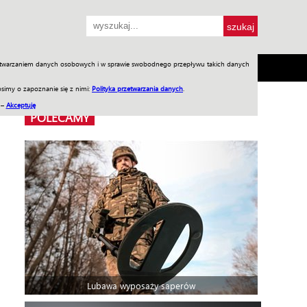
przetwarzaniem danych osobowych i w sprawie swobodnego przepływu takich danych
SH
SKLEP
Jednodniówki
Praca w WIW
simy o zapoznanie się z nimi:
Polityka przetwarzania danych
.
 –
Akceptuję
POLECAMY
Lubawa wyposaży saperów