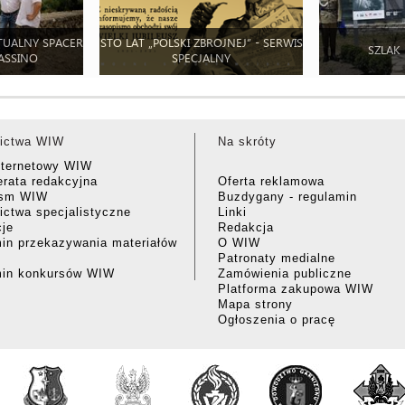
TUALNY SPACER
STO LAT „POLSKI ZBROJNEJ” - SERWIS
SZLAK
ASSINO
SPECJALNY
ictwa WIW
Na skróty
nternetowy WIW
rata redakcyjna
Oferta reklamowa
ism WIW
Buzdygany - regulamin
ctwa specjalistyczne
Linki
cje
Redakcja
in przekazywania materiałów
O WIW
Patronaty medialne
min konkursów WIW
Zamówienia publiczne
Platforma zakupowa WIW
Mapa strony
Ogłoszenia o pracę