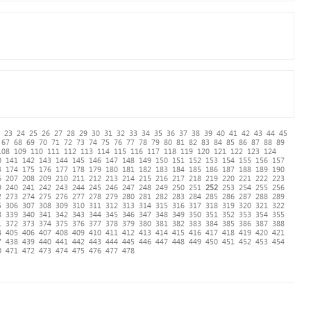
23
24
25
26
27
28
29
30
31
32
33
34
35
36
37
38
39
40
41
42
43
44
45
67
68
69
70
71
72
73
74
75
76
77
78
79
80
81
82
83
84
85
86
87
88
89
108
109
110
111
112
113
114
115
116
117
118
119
120
121
122
123
124
0
141
142
143
144
145
146
147
148
149
150
151
152
153
154
155
156
157
3
174
175
176
177
178
179
180
181
182
183
184
185
186
187
188
189
190
6
207
208
209
210
211
212
213
214
215
216
217
218
219
220
221
222
223
9
240
241
242
243
244
245
246
247
248
249
250
251
252
253
254
255
256
2
273
274
275
276
277
278
279
280
281
282
283
284
285
286
287
288
289
5
306
307
308
309
310
311
312
313
314
315
316
317
318
319
320
321
322
8
339
340
341
342
343
344
345
346
347
348
349
350
351
352
353
354
355
1
372
373
374
375
376
377
378
379
380
381
382
383
384
385
386
387
388
4
405
406
407
408
409
410
411
412
413
414
415
416
417
418
419
420
421
7
438
439
440
441
442
443
444
445
446
447
448
449
450
451
452
453
454
0
471
472
473
474
475
476
477
478