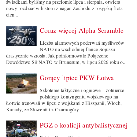
świadkami byliśmy na przełomie lipca i sierpnia, otwiera
nowy rozdział w historii zmagań Zachodu z rosyjską flotą
cien...
Coraz więcej Alpha Scramble
Liczba alarmowych poderwań myśliwców
NATO na wschodniej flance Sojuszu
drastycznie wzrosła. Jak poinformowało Połączone
Dowództwo Sił NATO w Brunssum, w lipcu 2026 roku o...
Gorący lipiec PKW Łotwa
Szkolenie taktyczne i ogniowe – żołnierze
polskiego kontyngentu wojskowego na
Łotwie trenowali w lipcu z wojskami z Hiszpanii, Włoch,
Kanady, ze Słowenii i z Czarnogóry. ...
PGZ o koalicji antybalistycznej