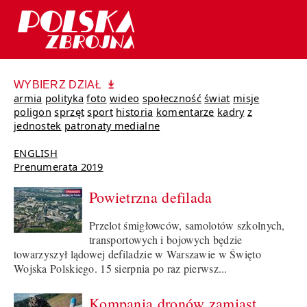
WYBIERZ DZIAŁ
armia
polityka
foto
wideo
społeczność
świat
misje
poligon
sprzęt
sport
historia
komentarze
kadry
z
jednostek
patronaty medialne
ENGLISH
Prenumerata 2019
Powietrzna defilada
Przelot śmigłowców, samolotów szkolnych,
transportowych i bojowych będzie
towarzyszył lądowej defiladzie w Warszawie w Święto
Wojska Polskiego. 15 sierpnia po raz pierwsz...
Kompania dronów zamiast