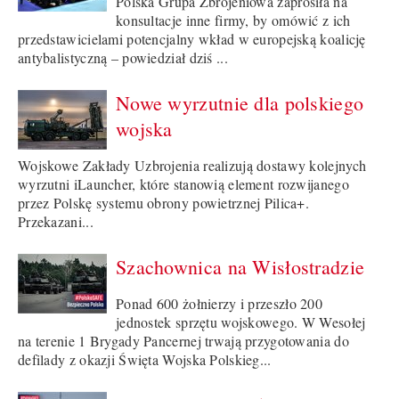
Polska Grupa Zbrojeniowa zaprosiła na
konsultacje inne firmy, by omówić z ich
przedstawicielami potencjalny wkład w europejską koalicję
antybalistyczną – powiedział dziś ...
Nowe wyrzutnie dla polskiego
wojska
Wojskowe Zakłady Uzbrojenia realizują dostawy kolejnych
wyrzutni iLauncher, które stanowią element rozwijanego
przez Polskę systemu obrony powietrznej Pilica+.
Przekazani...
Szachownica na Wisłostradzie
Ponad 600 żołnierzy i przeszło 200
jednostek sprzętu wojskowego. W Wesołej
na terenie 1 Brygady Pancernej trwają przygotowania do
defilady z okazji Święta Wojska Polskieg...