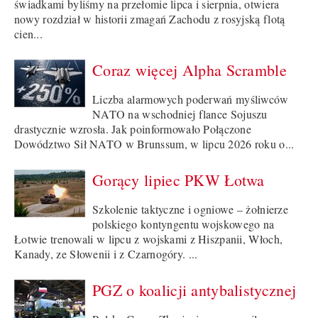
świadkami byliśmy na przełomie lipca i sierpnia, otwiera
nowy rozdział w historii zmagań Zachodu z rosyjską flotą
cien...
Coraz więcej Alpha Scramble
Liczba alarmowych poderwań myśliwców
NATO na wschodniej flance Sojuszu
drastycznie wzrosła. Jak poinformowało Połączone
Dowództwo Sił NATO w Brunssum, w lipcu 2026 roku o...
Gorący lipiec PKW Łotwa
Szkolenie taktyczne i ogniowe – żołnierze
polskiego kontyngentu wojskowego na
Łotwie trenowali w lipcu z wojskami z Hiszpanii, Włoch,
Kanady, ze Słowenii i z Czarnogóry. ...
PGZ o koalicji antybalistycznej