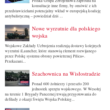
Polska Grupa Zbrojeniowa zaprosiła na
konsultacje inne firmy, by omówić z ich
przedstawicielami potencjalny wkład w europejską koalicję
antybalistyczną – powiedział dziś ...
Nowe wyrzutnie dla polskiego
wojska
Wojskowe Zakłady Uzbrojenia realizują dostawy kolejnych
wyrzutni iLauncher, które stanowią element rozwijanego
przez Polskę systemu obrony powietrznej Pilica+.
Przekazani...
Szachownica na Wisłostradzie
Ponad 600 żołnierzy i przeszło 200
jednostek sprzętu wojskowego. W Wesołej
na terenie 1 Brygady Pancernej trwają przygotowania do
defilady z okazji Święta Wojska Polskieg...