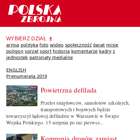
WYBIERZ DZIAŁ
armia
polityka
foto
wideo
społeczność
świat
misje
poligon
sprzęt
sport
historia
komentarze
kadry
z
jednostek
patronaty medialne
ENGLISH
Prenumerata 2019
Powietrzna defilada
Przelot śmigłowców, samolotów szkolnych,
transportowych i bojowych będzie
towarzyszył lądowej defiladzie w Warszawie w Święto
Wojska Polskiego. 15 sierpnia po raz pierwsz...
Kompania dronów zamiast