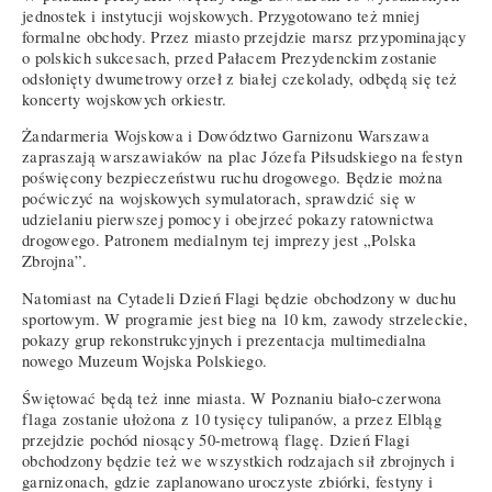
jednostek i instytucji wojskowych. Przygotowano też mniej
formalne obchody. Przez miasto przejdzie marsz przypominający
o polskich sukcesach, przed Pałacem Prezydenckim zostanie
odsłonięty dwumetrowy orzeł z białej czekolady, odbędą się też
koncerty wojskowych orkiestr.
Żandarmeria Wojskowa i Dowództwo Garnizonu Warszawa
zapraszają warszawiaków na plac Józefa Piłsudskiego na festyn
poświęcony bezpieczeństwu ruchu drogowego. Będzie można
poćwiczyć na wojskowych symulatorach, sprawdzić się w
udzielaniu pierwszej pomocy i obejrzeć pokazy ratownictwa
drogowego. Patronem medialnym tej imprezy jest „Polska
Zbrojna”.
Natomiast na Cytadeli Dzień Flagi będzie obchodzony w duchu
sportowym. W programie jest bieg na 10 km, zawody strzeleckie,
pokazy grup rekonstrukcyjnych i prezentacja multimedialna
nowego Muzeum Wojska Polskiego.
Świętować będą też inne miasta. W Poznaniu biało-czerwona
flaga zostanie ułożona z 10 tysięcy tulipanów, a przez Elbląg
przejdzie pochód niosący 50-metrową flagę. Dzień Flagi
obchodzony będzie też we wszystkich rodzajach sił zbrojnych i
garnizonach, gdzie zaplanowano uroczyste zbiórki, festyny i