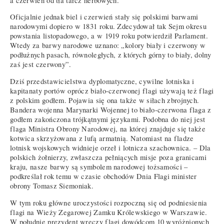
a czerwień od tła tarcz herbowych.
Oficjalnie jednak biel i czerwień stały się polskimi barwami
narodowymi dopiero w 1831 roku. Zdecydował tak Sejm okresu
powstania listopadowego, a w 1919 roku potwierdził Parlament.
Wtedy za barwy narodowe uznano: „kolory biały i czerwony w
podłużnych pasach, równoległych, z których górny to biały, dolny
zaś jest czerwony”.
Dziś przedstawicielstwa dyplomatyczne, cywilne lotniska i
kapitanaty portów oprócz biało-czerwonej flagi używają też flagi
z polskim godłem. Pojawia się ona także w siłach zbrojnych.
Bandera wojenna Marynarki Wojennej to biało-czerwona flaga z
godłem zakończona trójkątnymi językami. Podobna do niej jest
flaga Ministra Obrony Narodowej, na której znajduje się także
kotwica skrzyżowana z lufą armatnią. Natomiast na fladze
lotnisk wojskowych widnieje orzeł i lotnicza szachownica. – Dla
polskich żołnierzy, zwłaszcza pełniących misje poza granicami
kraju, nasze barwy są symbolem narodowej tożsamości –
podkreślał rok temu w czasie obchodów Dnia Flagi minister
obrony Tomasz Siemoniak.
W tym roku główne uroczystości rozpoczną się od podniesienia
flagi na Wieży Zegarowej Zamku Królewskiego w Warszawie.
W południe prezydent wręczy flagi dowódcom 10 wyróżnionych