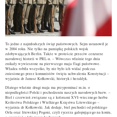
To jedno z najmłodszych świąt państwowych. Sejm ustanowił je
w 2004 roku. Nie tylko na pamiątkę polskich wojsk
zdobywających Berlin. Także w proteście przeciw cenzurze
narodowej historii w PRL-u. – Wówczas właśnie tego dnia
znikały wywieszone na pierwszego maja flagi państwowe.
Władza robiła wszystko, by nie było ich widać podczas
zniesionego przez komunistów święta uchwalenia Konstytucji –
wyjaśnia dr Janusz Kołkowski, historyk i heraldyk.
Dlatego właśnie drugi maja ma przypominać m.in. o
niepodległości Polski i pochodzeniu naszych narodowych barw. –
Biel i czerwień związane są z kolorami XVI-wiecznego herbu
Królestwa Polskiego i Wielkiego Księstwa Litewskiego –
wyjaśnia dr Kołkowski. Jak dodaje, biel pochodzi od polskiego
Orła oraz litewskiej Pogoni, czyli rycerza galopującego na koniu,