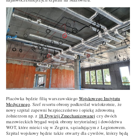
Placówka będzie filią warszawskiego
Wojskowego Instytutu
Medycznego
. Szef resortu obrony podkreślał wielokrotnie, że
nowy szpital zapewni bezpieczeństwo i opiekę zdrowotną
żołnierzom np. z
18 Dywizji Zmechanizowanej
czy dwóch
mazowieckich brygad wojsk obrony terytorialnej i dowództwa
WOT, które mieści się w Zegrzu, sąsiadującym z Legionowem.
Szpital wojskowy będzie także otwarty dla cywilów, którzy będą