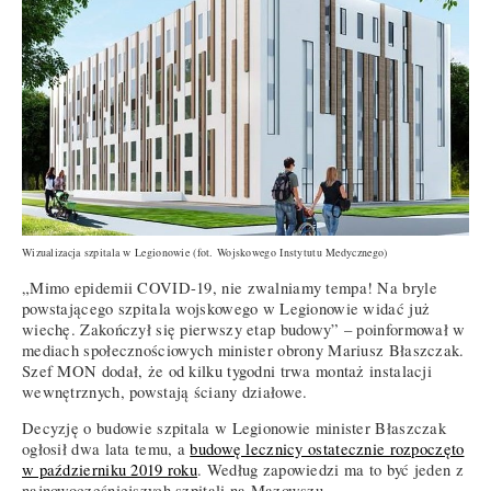
Wizualizacja szpitala w Legionowie (fot. Wojskowego Instytutu Medycznego)
„Mimo epidemii COVID-19, nie zwalniamy tempa! Na bryle
powstającego szpitala wojskowego w Legionowie widać już
wiechę. Zakończył się pierwszy etap budowy” – poinformował w
mediach społecznościowych minister obrony Mariusz Błaszczak.
Szef MON dodał, że od kilku tygodni trwa montaż instalacji
wewnętrznych, powstają ściany działowe.
Decyzję o budowie szpitala w Legionowie minister Błaszczak
ogłosił dwa lata temu, a
budowę lecznicy ostatecznie rozpoczęto
w październiku 2019 roku
. Według zapowiedzi ma to być jeden z
najnowocześniejszych szpitali na Mazowszu.