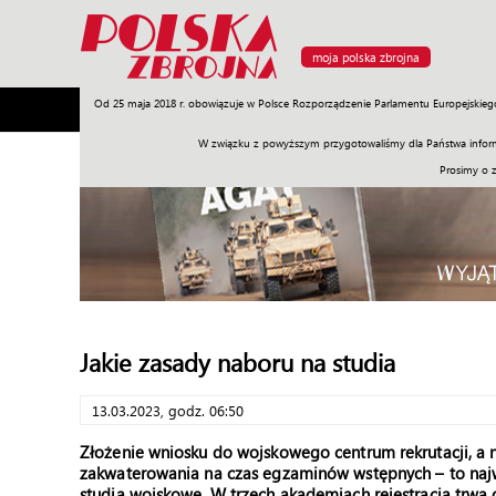
moja polska zbrojna
Od 25 maja 2018 r. obowiązuje w Polsce Rozporządzenie Parlamentu Europejskieg
Armia
Poligon
Sprzęt
Misje
Polityka
Prawo
W związku z powyższym przygotowaliśmy dla Państwa inform
Prosimy o 
Jakie zasady naboru na studia
13.03.2023, godz. 06:50
Złożenie wniosku do wojskowego centrum rekrutacji, a 
zakwaterowania na czas egzaminów wstępnych – to najw
studia wojskowe. W trzech akademiach rejestracja trwa