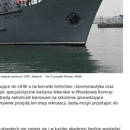
 okręcie szkolnym ORP „Wodnik”. Fot. Krzysztof Miłosz/ AMW
kujące do LAW-u na kierunki lotnictwo i kosmonautyka oraz
ść specjalistyczne badania lekarskie w Wojskowej Komisji
 będą natomiast kierowani na szkolenie sprawdzające
ywnie przejdą ten etap rekrutacji, będą mogli przystąpić do
 ubiegłych nie zmieni się i w każdej akademii będzie wyglądać