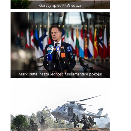
Gorący lipiec PKW Łotwa
Mark Rutte: nasza jedność fundamentem pokoju!