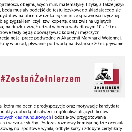
rzałości, obejmujących m.in. matematykę, fizykę, a także język
ze, będą musiały podejść do testu językowego składającego się
dydatów na oficerów czeka egzamin ze sprawności fizycznej.
bieg zygzakiem, czyli tzw. kopertę, oraz zwis na ugiętych
się na drążku, wziąć udział w biegu wahadłowym 10 x 10 m
ciowe testy będą obowiązywać kobiety i mężczyzn
 specjalności prace podwodne w Akademii Marynarki Wojennej.
kłony w przód, pływanie pod wodą na dystansie 20 m, pływanie
a, która ma ocenić predyspozycje oraz motywację kandydata
punkty zdobędą absolwenci ogólnokształcących liceów
skowych klas mundurowych
i oddziałów przygotowania
ach i w czasie służby. Podczas rozmowy komisja będzie oceniała
kowej, np. sportowe wyniki, odbyte kursy i zdobyte certyfikaty