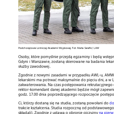
Podchorążowie Lotniczej Akademii Wojskowej. Fot. Marta Serafin/ LAW
Osoby, które pomyślnie przejdą egzaminy i będą wstępn
Gdyni i Warszawie, zostaną skierowane na badania lekars
służby zawodowej.
Zgodnie z nowymi zasadami w przypadku AWL-u, AMW i
lekarskimi ma potrwać maksymalnie do pięciu dni, a w L
zakwaterowania. Na czas postępowania rekrutacyjnego
rektor-komendant danej akademii będzie mógł zapewni
godz. 17.00 dnia poprzedzającego rozpoczęcie postępo
Ci, którzy dostaną się na studia, zostaną powołani do
do
trakcie kształcenia. Studia rozpoczną od podstawowego s
składali). Zgodnie z ustawą o obronie ojczyzny
na pierw