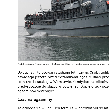
Podchorążowie V roku Akademii Marynarki Wojennej odbywają praktykę morską na
Uwaga, zainteresowani studiami lotniczymi. Osoby apli
nawigacja jeszcze przed egzaminami będą musiały przej
Lotniczo-Lekarskiej w Warszawie. Kandydaci na pilotów
predyspozycje do służby w powietrzu. Dopiero gdy pozyt
egzaminów wstępnych.
Czas na egzaminy
Te odbędą się w lipcu. Ich formuła w porównaniu do lat