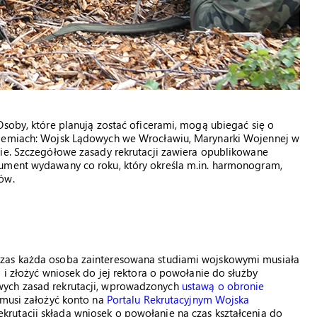
Osoby, które planują zostać oficerami, mogą ubiegać się o
ademiach: Wojsk Lądowych we Wrocławiu, Marynarki Wojennej w
nie. Szczegółowe zasady rekrutacji zawiera opublikowane
kument wydawany co roku, który określa m.in. harmonogram,
ów.
czas każda osoba zainteresowana studiami wojskowymi musiała
 i złożyć wniosek do jej rektora o powołanie do służby
wych zasad rekrutacji, wprowadzonych
ustawą o obronie
 musi założyć konto na
Portalu Rekrutacyjnym Wojska
rutacji składa wniosek o powołanie na czas kształcenia do