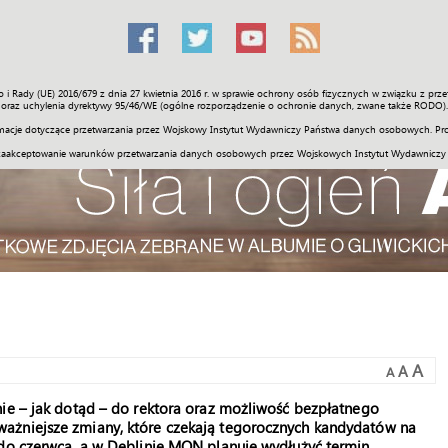
o i Rady (UE) 2016/679 z dnia 27 kwietnia 2016 r. w sprawie ochrony osób fizycznych w związku z 
Świat
Społeczność
Sport
Historia
Galerie
Wideo
ENGLI
oraz uchylenia dyrektywy 95/46/WE (ogólne rozporządzenie o ochronie danych, zwane także RODO).
acje dotyczące przetwarzania przez Wojskowy Instytut Wydawniczy Państwa danych osobowych. Pro
zaakceptowanie warunków przetwarzania danych osobowych przez Wojskowych Instytut Wydawniczy
A
A
A
nie – jak dotąd – do rektora oraz możliwość bezpłatnego
ażniejsze zmiany, które czekają tegorocznych kandydatów na
 do czerwca, a w Dęblinie MON planuje wydłużyć termin