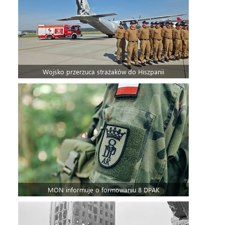
Wojsko przerzuca strażaków do Hiszpanii
MON informuje o formowaniu 8 DPAK