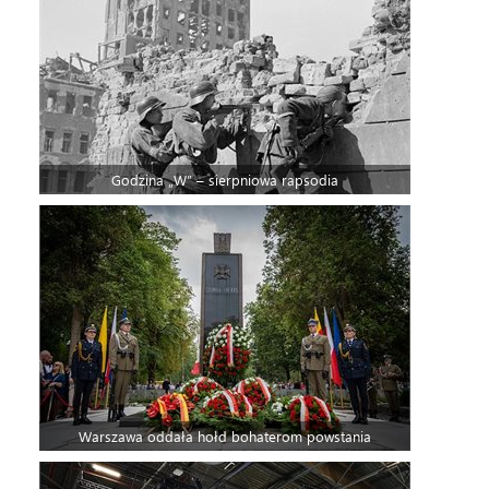
Godzina „W” – sierpniowa rapsodia
Warszawa oddała hołd bohaterom powstania