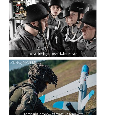
Fallschirmjäger przeciwko Polsce
Kompania dronów zamiast Rosomaków