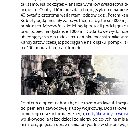
tak samo. Na początek – analiza wyników świadectwa doj
angielski. Osoby, które nie zdają tego języka na matur
40 pytań z czterema wariantami odpowiedzi. Potem kan
Kobiety będą musiały zaliczyć bieg na dystansie 800 m, 
ramionach. Mężczyźni z kolei będą musieli podciągnąć 
oraz pobiec na dystansie 1000 m. Dodatkowe wydolnoś
ubiegających się o indeks na kierunku mechatronika w
Kandydatów czekają: podciąganie na drążku, pompki, s
na 400 m oraz bieg na kilometr.
Ostatnim etapem naboru będzie rozmowa kwalifikacyjn
do pełnienia zawodowej służby wojskowej. Dodatkowe 
lotniczego oraz informatycznego,
certyfikowanych woj
wojskowego, a także dzieci żołnierzy poległych na misj
m.in. osiągnięcia i uprawnienia przydatne w służbie wojs