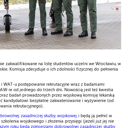
ie zakwalifikowane na listę studentów uczelni we Wrocławiu, w
kie. Komisja zdecyduje o ich zdolności fizycznej do pełnienia
 WAT-u postępowanie rekrutacyjne wraz z badaniami
AW-ie od jednego do trzech dni. Nowością jest też kwestia
 oraz badań prowadzonych przez wojskową komisję lekarską
ć kandydatowi bezpłatne zakwaterowanie i wyżywienie (od
wania rekrutacyjnego).
browolnej zasadniczej służby wojskowej
i będą ją pełnić w
zkolenia wojskowego i złożenia przysięgi (jeżeli już jej nie
szym roku będą żołnierzami dobrowolnej zasadniczej służby