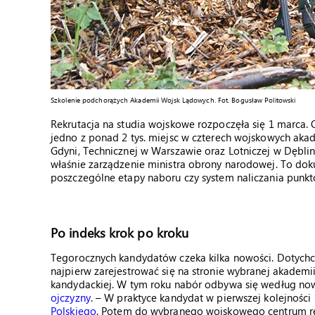
Szkolenie podchorążych Akademii Wojsk Lądowych. Fot. Bogusław Politowski
Rekrutacja na studia wojskowe rozpoczęła się 1 marca. 
jedno z ponad 2 tys. miejsc w czterech wojskowych ak
Gdyni, Technicznej w Warszawie oraz Lotniczej w Dębli
właśnie zarządzenie ministra obrony narodowej. To do
poszczególne etapy naboru czy system naliczania punkt
Po indeks krok po kroku
Tegorocznych kandydatów czeka kilka nowości. Dotych
najpierw zarejestrować się na stronie wybranej akademii
kandydackiej. W tym roku nabór odbywa się według no
ojczyzny
. – W praktyce kandydat w pierwszej kolejności
Polskiego
. Potem do wybranego wojskowego centrum rek