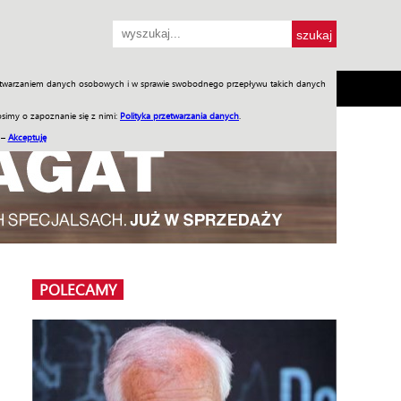
przetwarzaniem danych osobowych i w sprawie swobodnego przepływu takich danych
SH
SKLEP
Jednodniówki
Praca w WIW
simy o zapoznanie się z nimi:
Polityka przetwarzania danych
.
 –
Akceptuję
POLECAMY