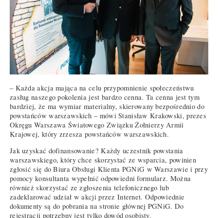
– Każda akcja mająca na celu przypomnienie społeczeństwu
zasług naszego pokolenia jest bardzo cenna. Ta cenna jest tym
bardziej, że ma wymiar materialny, skierowany bezpośrednio do
powstańców warszawskich – mówi Stanisław Krakowski, prezes
Okręgu Warszawa Światowego Związku Żołnierzy Armii
Krajowej, który zrzesza powstańców warszawskich.
Jak uzyskać dofinansowanie? Każdy uczestnik powstania
warszawskiego, który chce skorzystać ze wsparcia, powinien
zgłosić się do Biura Obsługi Klienta PGNiG w Warszawie i przy
pomocy konsultanta wypełnić odpowiedni formularz. Można
również skorzystać ze zgłoszenia telefonicznego lub
zadeklarować udział w akcji przez Internet. Odpowiednie
dokumenty są do pobrania na stronie głównej PGNiG. Do
rejestracji potrzebny jest tylko dowód osobisty.