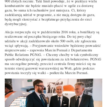
900 złotych rocznie. Taki limit powoduje, że w praktyce wielu
kombatantów nie będzie musiało płacić w ogóle za dostawę
gazu, bo suma ich rachunków jest mniejsza. Ci, którzy
zadeklarują udział w programie, a nie mają dostępu do gazu,
będą mogli skorzystać z bezpłatnego przyłączenia do sieci
dystrybucyjnej.
Akcja rozpoczęła się w październiku 2016 roku, a bonifikaty są
realizowane od początku bieżącego roku. Do tej pory chęć
udziału w akcji zadeklarowało około 500 osób, ale zgłoszenia
wciąż spływają. – Przyjmowanie wniosków będziemy prowadzić
nieprzerwanie – zapewnia Marcin Poznań z Departamentu
Public Relations PGNiG. – Chcemy choćby w tak symboliczny
sposób odwdzięczyć się powstańcom za ich bohaterstwo. PGNiG
ma szczególne powody, przecież centrala firmy mieści się na
terenie starej gazowni warszawskiej na Woli, gdzie podczas
powstania toczyły się walki – podkreśla Marcin Poznań.