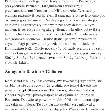
Paderewskich i delegatów ententy witały tłumy Polaków, z
prezydentem Poznania, Jarogniewem Drwęskim, i
przedstawicielami Komisariatu NRL na czele. Wzruszony
pianista przemówił pod hotelem Bazar, gdzie długo fetowano pod
oknami jego apartamentu. Następnego dnia przez miasto pod
hotelem Bazar przeszły uroczyste pochody dzieci i w tym
momencie rozpoczęli swą akcję Niemcy. Na ulicy pojawił się
kontrpochód sformowany z żołnierzy 6 Pułku Grenadierów i
miejscowych Niemców. Demonstranci podczas przemarszu
zrywali flagi państw ententy i zdemolowali m.in. siedzibę
Komisariatu NRL. Około godziny 17.00 padły pierwsze strzały i
niemieckim grenadierom drogę zastąpili żołnierze poznańskiej
Służby Straży i Bezpieczeństwa oraz Straży Ludowej. Powstanie
stało się faktem.
Zmagania Dawida z Goliatem
Komisariat NRL był zaskoczony gwałtownością wydarzeń, ale
szybko na nie zareagował. 28 grudnia powierzył dowództwo
powstania
kpt. Stanisławowi Taczakowi
, oficerowi Sztabu
Generalnego WP, przebywającego oficjalnie na urlopie w
Poznaniu. Decyzję tę potwierdził Józef Piłsudski, awansując
Taczaka na majora. Taczak bardzo szybko zorganizował z
miejscowych oficerów oraz przybyłych z Warszawy Dowództwo