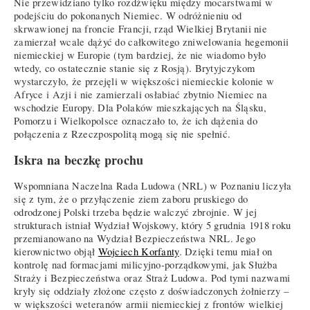
Nie przewidziano tylko rozdźwięku między mocarstwami w
podejściu do pokonanych Niemiec. W odróżnieniu od
skrwawionej na froncie Francji, rząd Wielkiej Brytanii nie
zamierzał wcale dążyć do całkowitego zniwelowania hegemonii
niemieckiej w Europie (tym bardziej, że nie wiadomo było
wtedy, co ostatecznie stanie się z Rosją). Brytyjczykom
wystarczyło, że przejęli w większości niemieckie kolonie w
Afryce i Azji i nie zamierzali osłabiać zbytnio Niemiec na
wschodzie Europy. Dla Polaków mieszkających na Śląsku,
Pomorzu i Wielkopolsce oznaczało to, że ich dążenia do
połączenia z Rzeczpospolitą mogą się nie spełnić.
Iskra na beczkę prochu
Wspomniana Naczelna Rada Ludowa (NRL) w Poznaniu liczyła
się z tym, że o przyłączenie ziem zaboru pruskiego do
odrodzonej Polski trzeba będzie walczyć zbrojnie. W jej
strukturach istniał Wydział Wojskowy, który 5 grudnia 1918 roku
przemianowano na Wydział Bezpieczeństwa NRL. Jego
kierownictwo objął
Wojciech Korfanty
. Dzięki temu miał on
kontrolę nad formacjami milicyjno-porządkowymi, jak Służba
Straży i Bezpieczeństwa oraz Straż Ludowa. Pod tymi nazwami
kryły się oddziały złożone często z doświadczonych żołnierzy –
w większości weteranów armii niemieckiej z frontów wielkiej