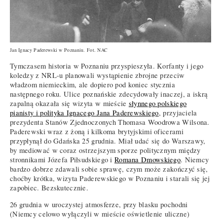
Jan Ignacy Paderewski w Poznaniu. Fot. NAC
Tymczasem historia w Poznaniu przyspieszyła. Korfanty i jego
koledzy z NRL-u planowali wystąpienie zbrojne przeciw
władzom niemieckim, ale dopiero pod koniec stycznia
następnego roku. Ulice poznańskie zdecydowały inaczej, a iskrą
zapalną okazała się wizyta w mieście
słynnego polskiego
pianisty i polityka Ignacego Jana Paderewskiego
, przyjaciela
prezydenta Stanów Zjednoczonych Thomasa Woodrowa Wilsona.
Paderewski wraz z żoną i kilkoma brytyjskimi oficerami
przypłynął do Gdańska 25 grudnia. Miał udać się do Warszawy,
by mediować w coraz ostrzejszym sporze politycznym między
stronnikami Józefa Piłsudskiego i
Romana Dmowskiego
. Niemcy
bardzo dobrze zdawali sobie sprawę, czym może zakończyć się,
choćby krótka, wizyta Paderewskiego w Poznaniu i starali się jej
zapobiec. Bezskutecznie.
26 grudnia w uroczystej atmosferze, przy blasku pochodni
(Niemcy celowo wyłączyli w mieście oświetlenie uliczne)