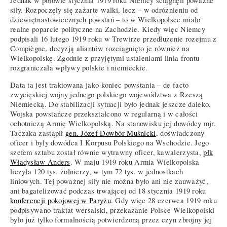
Jednak w połowie stycznia 1919 roku Niemcy ściągnęli poważne
siły. Rozpoczęły się zażarte walki, lecz – w odróżnieniu od
dziewiętnastowiecznych powstań – to w Wielkopolsce miało
realne poparcie polityczne na Zachodzie. Kiedy więc Niemcy
podpisali 16 lutego 1919 roku w Trewirze przedłużenie rozejmu z
Compiègne, decyzją aliantów rozciągnięto je również na
Wielkopolskę. Zgodnie z przyjętymi ustaleniami linia frontu
rozgraniczała wpływy polskie i niemieckie.
Data ta jest traktowana jako koniec powstania – de facto
zwycięskiej wojny jednego polskiego województwa z Rzeszą
Niemiecką. Do stabilizacji sytuacji było jednak jeszcze daleko.
Wojska powstańcze przekształcono w regularną i w całości
ochotniczą Armię Wielkopolską. Na stanowisku jej dowódcy mjr.
Taczaka zastąpił
gen. Józef Dowbór-Muśnicki
, doświadczony
oficer i były dowódca I Korpusu Polskiego na Wschodzie. Jego
szefem sztabu został równie wytrawny oficer, kawalerzysta,
płk
Władysław Anders
. W maju 1919 roku Armia Wielkopolska
liczyła 120 tys. żołnierzy, w tym 72 tys. w jednostkach
liniowych. Tej poważnej siły nie można było ani nie zauważyć,
ani bagatelizować podczas trwającej od 18 stycznia 1919 roku
konferencji pokojowej w Paryżu
. Gdy więc 28 czerwca 1919 roku
podpisywano traktat wersalski, przekazanie Polsce Wielkopolski
było już tylko formalnością potwierdzoną przez czyn zbrojny jej