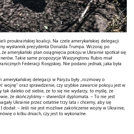
li proukraińskiej koalicji. Na czele amerykańskiej delegacji
cjalny wysłannik prezydenta Donalda Trumpa. Wczoraj po
e amerykański plan osiągnięcia pokoju w Ukrainie spotkał się
rtnerów. Takie same propozycje Waszyngtonu Rubio miał
anicznych Federacji Rosyjskiej. Nie podano jednak, jaka była
m amerykańskiej delegacji w Paryżu były „rozmowy o
ć wojnę” oraz sprawdzenie, czy szybkie zawarcie pokoju jest w
my tak daleko od siebie, że to się nie wydarzy, to myślę, że
e, że skończyliśmy – stwierdził dyplomata. – To nie jest
gały Ukrainie przez ostatnie trzy lata i chcemy, aby się
 I dodał: – Jeśli nie jest możliwe zakończenie wojny w Ukrainie,
mówię o kilku dniach, czy jest to wykonalne.