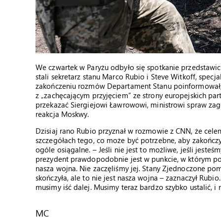
We czwartek w Paryżu odbyło się spotkanie przedstawicie
stali sekretarz stanu Marco Rubio i Steve Witkoff, spe
zakończeniu rozmów Departament Stanu poinformował, ż
z „zachęcającym przyjęciem” ze strony europejskich pa
przekazać Siergiejowi Ławrowowi, ministrowi spraw zagr
reakcja Moskwy.
Dzisiaj rano Rubio przyznał w rozmowie z CNN, że cele
szczegółach tego, co może być potrzebne, aby zakończy
ogóle osiągalne. – Jeśli nie jest to możliwe, jeśli jesteś
prezydent prawdopodobnie jest w punkcie, w którym powi
nasza wojna. Nie zaczęliśmy jej. Stany Zjednoczone poma
skończyła, ale to nie jest nasza wojna – zaznaczył Rubio.
musimy iść dalej. Musimy teraz bardzo szybko ustalić, i 
MC