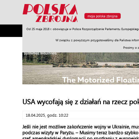
moja polska zbrojna
Od 25 maja 2018 r. obowiązuje w Polsce Rozporządzenie Parlamentu Europejskieg
Armia
Poligon
Sprzęt
Misje
Polityka
Prawo
W związku z powyższym przygotowaliśmy dla Państwa inform
Prosimy o 
USA wycofają się z działań na rzecz po
18.04.2025, godz. 10:22
Jeśli nie jest możliwe zakończenie wojny w Ukrainie, mu
podczas wizyty w Paryżu. – Musimy teraz bardzo szybko u
szef amerykańskiej dyplomacji po spotkaniu z europejsk