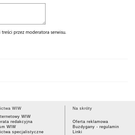
treści przez moderatora serwisu.
ictwa WIW
Na skróty
nternetowy WIW
rata redakcyjna
Oferta reklamowa
ism WIW
Buzdygany - regulamin
ctwa specjalistyczne
Linki