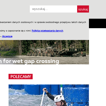
przetwarzaniem danych osobowych i w sprawie swobodnego przepływu takich danych
SH
SKLEP
Jednodniówki
Praca w WIW
simy o zapoznanie się z nimi:
Polityka przetwarzania danych
.
 –
Akceptuję
POLECAMY