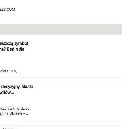
PRESS.COM
zniszczą symbol
na? Berlin śle
clerz RFN,...
 decyzyjny. Skutki
ywilów…
nczy atak na dzieci
ji na Ukrainę –...