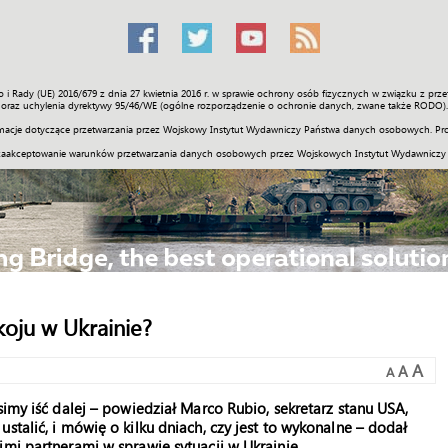
o i Rady (UE) 2016/679 z dnia 27 kwietnia 2016 r. w sprawie ochrony osób fizycznych w związku z 
Świat
Społeczność
Sport
Historia
Galerie
Wideo
ENGLI
oraz uchylenia dyrektywy 95/46/WE (ogólne rozporządzenie o ochronie danych, zwane także RODO).
acje dotyczące przetwarzania przez Wojskowy Instytut Wydawniczy Państwa danych osobowych. Pro
zaakceptowanie warunków przetwarzania danych osobowych przez Wojskowych Instytut Wydawniczy
koju w Ukrainie?
A
A
A
simy iść dalej – powiedział Marco Rubio, sekretarz stanu USA,
stalić, i mówię o kilku dniach, czy jest to wykonalne – dodał
imi partnerami w sprawie sytuacji w Ukrainie.