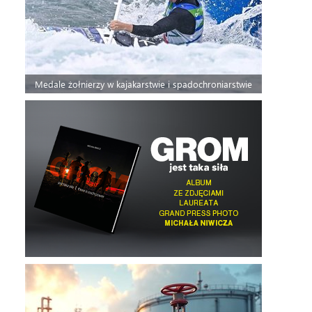
Medale żołnierzy w kajakarstwie i spadochroniarstwie