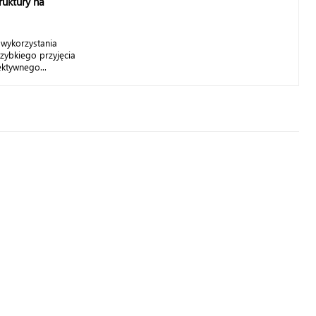
ruktury na
wykorzystania
ybkiego przyjęcia
ektywnego...