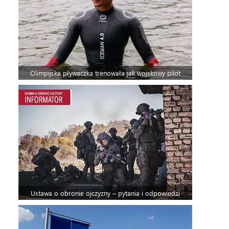
Olimpijska pływaczka trenowała jak wojskowy pilot
Ustawa o obronie ojczyzny – pytania i odpowiedzi