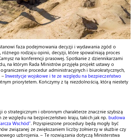
ć stanowi faza podejmowania decyzji i wydawania zgód o
żnego rodzaju opinii, decyzji, które spowalniają proces
amysz na konferencji prasowej. Spotkanie z dziennikarzami
du, na którym Rada Ministrów przyjęła projekt ustawy o
ograniczenie procedur administracyjnych i biurokratycznych,
. –
Inwestycje wojskowe i te ze względu na bezpieczeństwo
tnym priorytetem. Kończymy z tą niezdolnością, którą niestety
 o strategicznym i obronnym charakterze znacznie szybszą
h ze względu na bezpieczeństwo kraju, takich jak np.
budowa
„Tarcza Wschód”
. Przyspieszone procedury będą mogły być
ów związanej ze zwiększaniem liczby żołnierzy w służbie czy
 nowego uzbrojenia. – Te rozwiązania dotyczą Ministerstwa