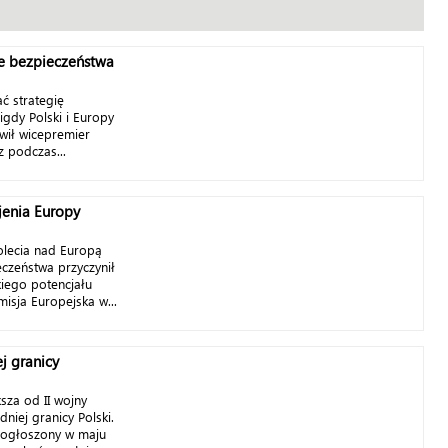
e bezpieczeństwa
ć strategię
igdy Polski i Europy
wił wicepremier
 podczas...
enia Europy
olecia nad Europą
czeństwa przyczynił
kiego potencjału
isja Europejska w...
j granicy
sza od II wojny
niej granicy Polski.
ogłoszony w maju