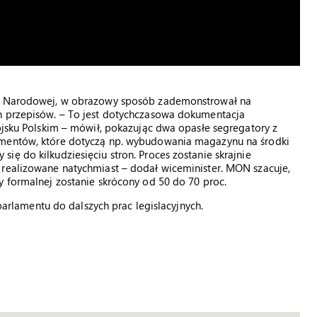
ony Narodowej, w obrazowy sposób zademonstrował na
h przepisów. – To jest dotychczasowa dokumentacja
Wojsku Polskim – mówił, pokazując dwa opasłe segregatory z
umentów, które dotyczą np. wybudowania magazynu na środki
ę do kilkudziesięciu stron. Proces zostanie skrajnie
 realizowane natychmiast – dodał wiceminister. MON szacuje,
y formalnej zostanie skrócony od 50 do 70 proc.
 parlamentu do dalszych prac legislacyjnych.