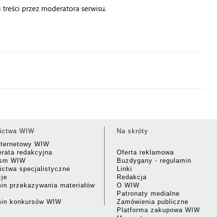
treści przez moderatora serwisu.
ictwa WIW
Na skróty
nternetowy WIW
rata redakcyjna
Oferta reklamowa
ism WIW
Buzdygany - regulamin
ctwa specjalistyczne
Linki
cje
Redakcja
in przekazywania materiałów
O WIW
Patronaty medialne
min konkursów WIW
Zamówienia publiczne
Platforma zakupowa WIW