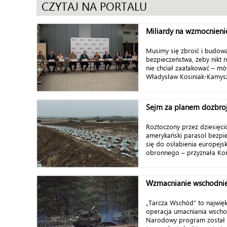
CZYTAJ NA PORTALU
Miliardy na wzmocnieni
Musimy się zbroić i budowa
bezpieczeństwa, żeby nikt n
nie chciał zaatakować – mó
Władysław Kosiniak-Kamysz
Sejm za planem dozbroj
Roztoczony przez dziesięci
amerykański parasol bezpie
się do osłabienia europejs
obronnego – przyznała Kom
Wzmacnianie wschodnie
„Tarcza Wschód” to najwięk
operacja umacniania wschod
Narodowy program został 