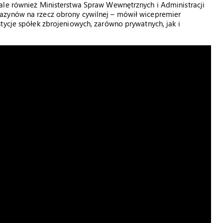
ale również Ministerstwa Spraw Wewnętrznych i Administracji
azynów na rzecz obrony cywilnej – mówił wicepremier
tycje spółek zbrojeniowych, zarówno prywatnych, jak i