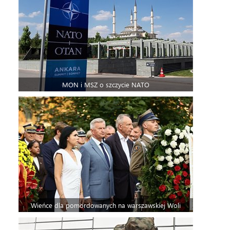
MON i MSZ o szczycie NATO
Wieńce dla pomordowanych na warszawskiej Woli