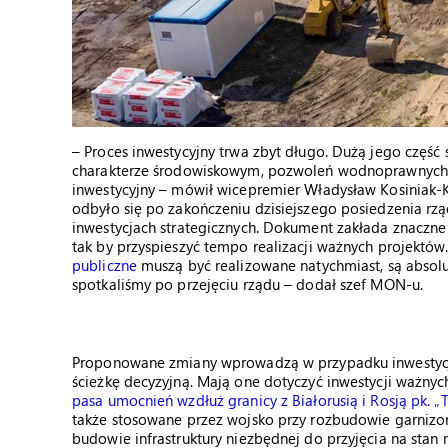
– Proces inwestycyjny trwa zbyt długo. Dużą jego częś
charakterze środowiskowym, pozwoleń wodnoprawnych, ró
inwestycyjny – mówił wicepremier Władysław Kosiniak-K
odbyło się po zakończeniu dzisiejszego posiedzenia rzą
inwestycjach strategicznych. Dokument zakłada znaczne 
tak by przyspieszyć tempo realizacji ważnych projektów
publiczne
muszą być realizowane natychmiast, są absolu
spotkaliśmy po przejęciu rządu – dodał szef MON-u.
Proponowane zmiany wprowadzą w przypadku inwestycji
ścieżkę decyzyjną. Mają one dotyczyć inwestycji ważnyc
pasa umocnień wzdłuż granicy z Białorusią i Rosją pk. 
także stosowane przez wojsko przy rozbudowie garnizon
budowie infrastruktury niezbędnej do przyjęcia na stan