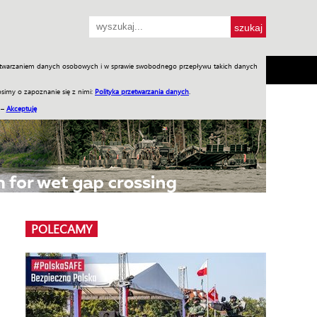
przetwarzaniem danych osobowych i w sprawie swobodnego przepływu takich danych
SH
SKLEP
Jednodniówki
Praca w WIW
simy o zapoznanie się z nimi:
Polityka przetwarzania danych
.
 –
Akceptuję
POLECAMY