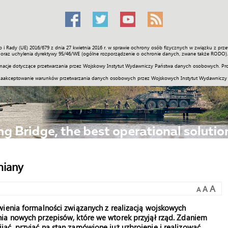
o i Rady (UE) 2016/679 z dnia 27 kwietnia 2016 r. w sprawie ochrony osób fizycznych w związku z 
Świat
Społeczność
Sport
Historia
Galerie
Wideo
ENGLI
oraz uchylenia dyrektywy 95/46/WE (ogólne rozporządzenie o ochronie danych, zwane także RODO).
acje dotyczące przetwarzania przez Wojskowy Instytut Wydawniczy Państwa danych osobowych. Pro
zaakceptowanie warunków przetwarzania danych osobowych przez Wojskowych Instytut Wydawniczy
miany
A
A
A
wienia formalności związanych z realizacją wojskowych
ia nowych przepisów, które we wtorek przyjął rząd. Zdaniem
ać, przyjąć na stan zamówione już uzbrojenie i realizować