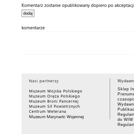
Komentarz zostanie opublikowany dopiero po akceptacji 
komentarze
Nasi partnerzy
Wydawn
Sklep I
Muzeum Wojska Polskiego
Prenume
Muzeum Oręża Polskiego
czasop
Muzeum Broni Pancernej
Wydawni
Muzeum Sił Powietrznych
Publika
Centrum Weterana
Regulam
Muzeum Marynarki Wojennej
do WIW
Regula