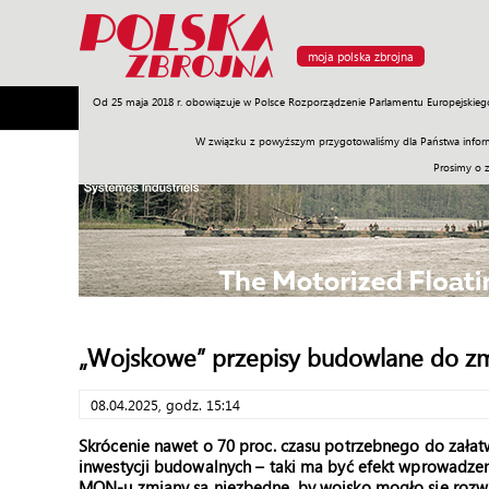
moja polska zbrojna
Od 25 maja 2018 r. obowiązuje w Polsce Rozporządzenie Parlamentu Europejskieg
Armia
Poligon
Sprzęt
Misje
Polityka
Prawo
W związku z powyższym przygotowaliśmy dla Państwa inform
Prosimy o 
„Wojskowe” przepisy budowlane do z
08.04.2025, godz. 15:14
Skrócenie nawet o 70 proc. czasu potrzebnego do załat
inwestycji budowalnych – taki ma być efekt wprowadzen
MON-u zmiany są niezbędne, by wojsko mogło się rozwij