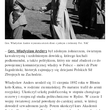
Gen. Władysław Anders wymienia uścisk dłoni z jednym z żołnierzy Fot. NAC
–
Gen. Władysław Anders
był zdolnym żołnierzem, świetnym
kawalerzystą i uzdolnionym dowódcą, którego kochali
podkomendni, a także politykiem, który nie miał złudzeń co do
powojennej komunistycznej władzy w Polsce – mówi dr Piotr
Jagodziński, historyk zajmujący się dziejami Polskich Sił
Zbrojnych na Zachodzie.
Władysław Anders urodził się 11 sierpnia 1892 roku w Błoniu
koło Kutna, w rodzinie ziemiańskiej. Po maturze trafił do armii
rosyjskiej. Ukończył szkołę podoficerską w stopniu chorążego
rezerwy i rozpoczął studia politechniczne w Rydze. W czasie I
wojny światowej został powołany do carskiej armii, w której
dowodził szwadronem jazdy. Potem ukończył kurs Akademii