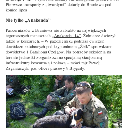
Pierwsze transporty z „twardymi” dotarły do Braniewa pod
koniec lipca.
Nie tylko „Anakonda”
Pancerniaków z Braniewa nie zabrakło na największych
tegorocznych manewrach
„Anakonda ‘14”
. Żołnierze ćwiczyli
także w koszarach. – W październiku podczas ćwiczeń
dowódczo-sztabowych pod kryptonimem „Żbik” sprawdzano
dowództwo 1 Batalionu Czołgów. Na potrzeby szkolenia na
terenie jednostki zorganizowano specjalną stacjonarną
infrastrukturę koszarową i polową – mówi mjr Paweł
Zaganiaczyk, p.o. oficer prasowy 9 Brygady.