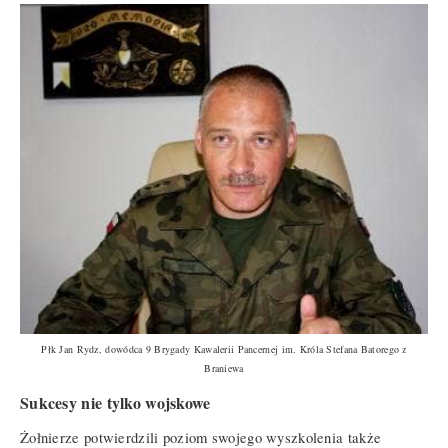
Płk Jan Rydz, dowódca 9 Brygady Kawalerii Pancernej im. Króla Stefana Batorego z
Braniewa
Sukcesy nie tylko wojskowe
Żołnierze potwierdzili poziom swojego wyszkolenia także