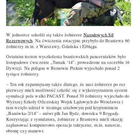
W jednostce szkolili się także żołnierze
Narodowych Sił
Rezerwowych
. Na ćwiczenia rotacyjne przybyło do Braniewa 60
żołnierzy m.in. z Warszawy, Gdańska i Elbląga.
Ostatnim testem wyszkolenia braniewskich pancerniaków było
listopadowe ćwiczenie „Tumak ‘14”, prowadzone na szczeblu 16
Dywizji. Na poligon w Bemowie Piskim wyjechało ponad 2
tysiące żołnierzy.
– Ten rok zapamiętamy także dlatego, że nasi żołnierze po raz
pierwszy mieli możliwość szkolić się z wykorzystaniem system
symulacji pola walki PACAST. Ponad 30 żołnierzy wyjechało do
Wyższej Szkoły Oficerskiej Wojsk Lądowych do Wrocławia i
tam wzięło udział w treningu sztabowym pod kryptonimem
„Banówka-2/14” – mówi płk Jan Rydz, dowódca 9 Brygady.
Korzystając z symulatora, żołnierze z Braniewa mieli okazję
zaplanować komputerowo operacje taktyczne, m.in. natarcie,
obronę czy manewr.