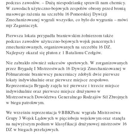
podczas zawodów. – Dużą niespodziankę sprawili nam chemicy.
W zawodach użyteczno-bojowych zespołów obrony przed bronią
masowego rażenia na szczeblu 16 Pomorskiej Dywizji
Zmechanizowanej wygrali wszystko, co było do wygrania – mówi
mjr Zaganiaczyk.
Pierwsza lokata przypadła braniewskim żołnierzom także
podczas zawodów użyteczno-bojowych wojsk pancernych i
zmechanizowanych, organizowanych na szczeblu 16 DZ.
Najlepszy okazał się pluton z 1 Batalionu Czołgów.
Nie zabrakło również sukcesów sportowych. W zorganizowanych
przez Brygadę I Mistrzostwach 16 Dywizji Zmechanizowanej w
Półmaratonie braniewscy pancerniacy zdobyli dwie pierwsze
lokaty indywidualnie oraz pierwsze miejsce zespołowo.
Reprezentacja Brygady zajęła też pierwsze i trzecie miejsce
indywidualnie oraz pierwsze miejsce drużynowo w
Mistrzostwach Dowództwa Generalnego Rodzajów Sił Zbrojnych
w biegu patrolowym.
We wrześniu reprezentacja 9 BBKPanc wygrała Mistrzostwa
Grupy 3 Wojsk Lądowych w pięcioboju wojskowym oraz stanęła
na najwyższym podium w klasyfikacji drużynowej mistrzostw 16
DZ w biegach przełajowych.