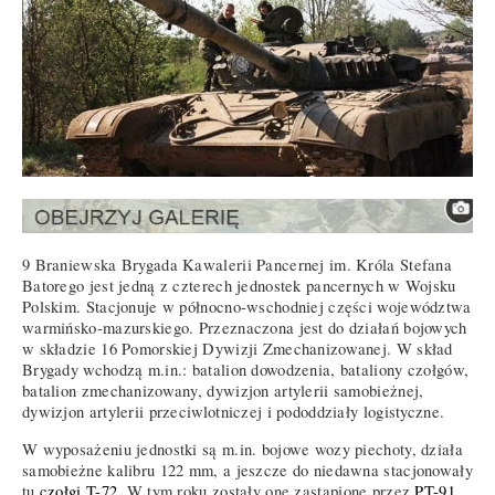
9 Braniewska Brygada Kawalerii Pancernej im. Króla Stefana
Batorego jest jedną z czterech jednostek pancernych w Wojsku
Polskim. Stacjonuje w północno-wschodniej części województwa
warmińsko-mazurskiego. Przeznaczona jest do działań bojowych
w składzie 16 Pomorskiej Dywizji Zmechanizowanej. W skład
Brygady wchodzą m.in.: batalion dowodzenia, bataliony czołgów,
batalion zmechanizowany, dywizjon artylerii samobieżnej,
dywizjon artylerii przeciwlotniczej i pododdziały logistyczne.
W wyposażeniu jednostki są m.in. bojowe wozy piechoty, działa
samobieżne kalibru 122 mm, a jeszcze do niedawna stacjonowały
tu
czołgi T-72
. W tym roku zostały one zastąpione przez
PT-91
.