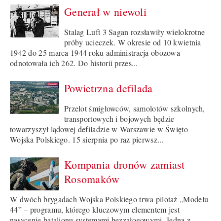
Generał w niewoli
Stalag Luft 3 Sagan rozsławiły wielokrotne
próby ucieczek. W okresie od 10 kwietnia
1942 do 25 marca 1944 roku administracja obozowa
odnotowała ich 262. Do historii przes...
Powietrzna defilada
Przelot śmigłowców, samolotów szkolnych,
transportowych i bojowych będzie
towarzyszył lądowej defiladzie w Warszawie w Święto
Wojska Polskiego. 15 sierpnia po raz pierwsz...
Kompania dronów zamiast
Rosomaków
W dwóch brygadach Wojska Polskiego trwa pilotaż „Modelu
44” – programu, którego kluczowym elementem jest
nasycenie batalionu systemami bezzałogowymi. Jedną z