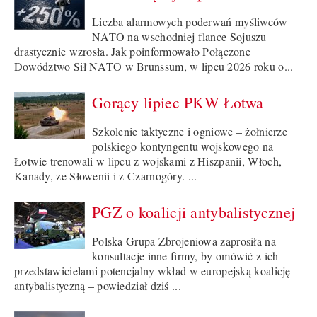
Liczba alarmowych poderwań myśliwców
NATO na wschodniej flance Sojuszu
drastycznie wzrosła. Jak poinformowało Połączone
Dowództwo Sił NATO w Brunssum, w lipcu 2026 roku o...
Gorący lipiec PKW Łotwa
Szkolenie taktyczne i ogniowe – żołnierze
polskiego kontyngentu wojskowego na
Łotwie trenowali w lipcu z wojskami z Hiszpanii, Włoch,
Kanady, ze Słowenii i z Czarnogóry. ...
PGZ o koalicji antybalistycznej
Polska Grupa Zbrojeniowa zaprosiła na
konsultacje inne firmy, by omówić z ich
przedstawicielami potencjalny wkład w europejską koalicję
antybalistyczną – powiedział dziś ...