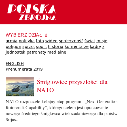
WYBIERZ DZIAŁ
armia
polityka
foto
wideo
społeczność
świat
misje
poligon
sprzęt
sport
historia
komentarze
kadry
z
jednostek
patronaty medialne
ENGLISH
Prenumerata 2019
Śmigłowiec przyszłości dla
NATO
NATO rozpoczęło kolejny etap programu „Next Generation
Rotorcraft Capability”, którego celem jest opracowanie
nowego średniego śmigłowca wielozadaniowego dla państw
Sojus...