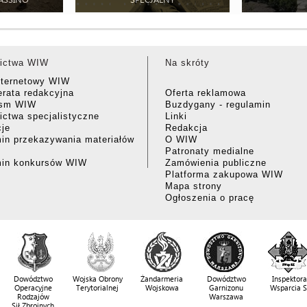
ictwa WIW
Na skróty
nternetowy WIW
rata redakcyjna
Oferta reklamowa
ism WIW
Buzdygany - regulamin
ctwa specjalistyczne
Linki
cje
Redakcja
in przekazywania materiałów
O WIW
Patronaty medialne
min konkursów WIW
Zamówienia publiczne
Platforma zakupowa WIW
Mapa strony
Ogłoszenia o pracę
Dowództwo
Wojska Obrony
Żandarmeria
Dowództwo
Inspektora
Operacyjne
Terytorialnej
Wojskowa
Garnizonu
Wsparcia 
Rodzajów
Warszawa
Sił Zbrojnych