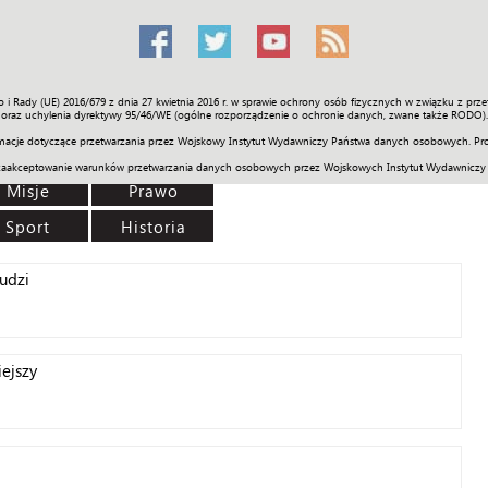
o i Rady (UE) 2016/679 z dnia 27 kwietnia 2016 r. w sprawie ochrony osób fizycznych w związku z 
Świat
Społeczność
Sport
Historia
Galerie
Wideo
ENGLI
oraz uchylenia dyrektywy 95/46/WE (ogólne rozporządzenie o ochronie danych, zwane także RODO).
acje dotyczące przetwarzania przez Wojskowy Instytut Wydawniczy Państwa danych osobowych. Pro
zaakceptowanie warunków przetwarzania danych osobowych przez Wojskowych Instytut Wydawniczy
Misje
Prawo
Sport
Historia
udzi
iejszy