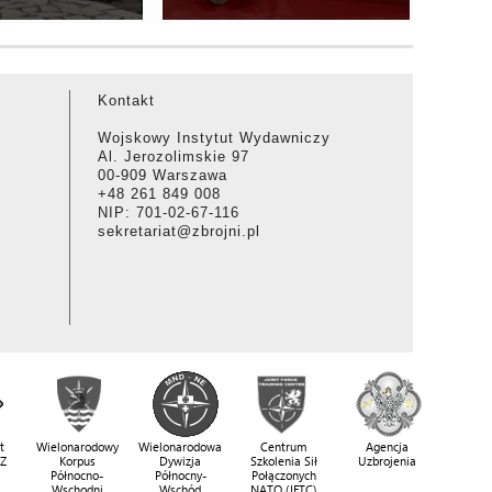
Kontakt
Wojskowy Instytut Wydawniczy
Al. Jerozolimskie 97
00-909 Warszawa
+48 261 849 008
NIP: 701-02-67-116
sekretariat@zbrojni.pl
t
Wielonarodowy
Wielonarodowa
Centrum
Agencja
SZ
Korpus
Dywizja
Szkolenia Sił
Uzbrojenia
Północno-
Północny-
Połączonych
Wschodni
Wschód
NATO (JFTC)