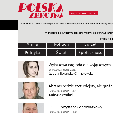
moja polska zbrojna
Od 25 maja 2018 r. obowiązuje w Polsce Rozporządzenie Parlamentu Europejskieg
Armia
Poligon
Sprzęt
Misje
Polityka
Prawo
W związku z powyższym przygotowaliśmy dla Państwa inform
Prosimy o 
Armia
Poligon
Sprzęt
Polityka
Świat
Społeczność
Wyjątkowa nagroda dla wyjątkowych l
26.09.2023, godz. 19:17
Izabela Borańska-Chmielewska
Abrams będzie szczuplejszy, ale groźn
22.09.2023, godz. 10:04
Tadeusz Wróbel
DSEI – przystanek obowiązkowy
20.09.2023, godz. 12:00