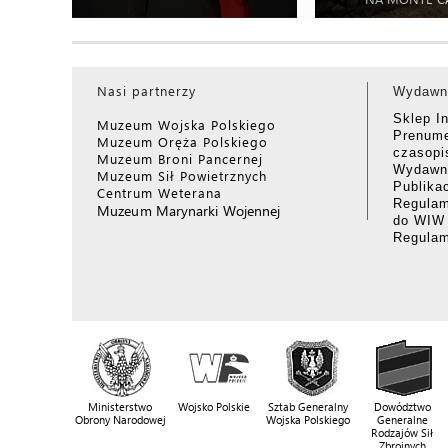
Nasi partnerzy
Wydawn
Sklep I
Muzeum Wojska Polskiego
Prenume
Muzeum Oręża Polskiego
czasop
Muzeum Broni Pancernej
Wydawni
Muzeum Sił Powietrznych
Publika
Centrum Weterana
Regulam
Muzeum Marynarki Wojennej
do WIW
Regula
Ministerstwo
Wojsko Polskie
Sztab Generalny
Dowództwo
Obrony Narodowej
Wojska Polskiego
Generalne
Rodzajów Sił
Zbrojnych