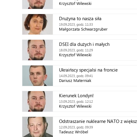
Krzysztof Wilewski
Drużyna to nasza siła
19.09.2023, godz. 11:33
Małgorzata Schwarzgruber
DSEI dla dużych i małych
18.09.2023, godz. 11:29
Krzysztof Wilewski
Ukraińscy specjalsi na froncie
14.09.2023, godz. 09:41
Dariusz Materniak
Kierunek Londyn!
13.09.2023, godz. 12:12
Krzysztof Wilewski
Odstraszanie nuklearne NATO z większą
12.09.2023, godz. 09:39
Tadeusz Wróbel