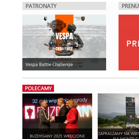
PATRONATY
PREN
Vespa Battle Challenge
POLECAMY
ZAPRASZAMY NA WIR
BUZDYGANY 2025 WRĘCZONE
NA MONTE C