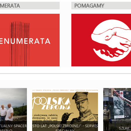
UMERATA
POMAGAMY
TUALNY SPACER
STO LAT „POLSKI ZBROJNEJ” - SERWIS
SZLAK
ASSINO
SPECJALNY