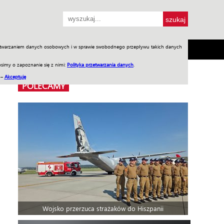
przetwarzaniem danych osobowych i w sprawie swobodnego przepływu takich danych
SH
SKLEP
Jednodniówki
Praca w WIW
simy o zapoznanie się z nimi:
Polityka przetwarzania danych
.
 –
Akceptuję
POLECAMY
Wojsko przerzuca strażaków do Hiszpanii