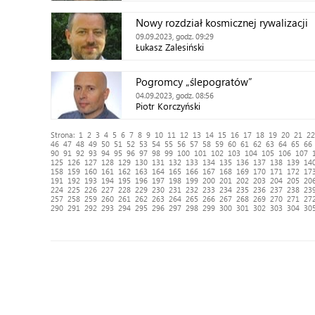
Nowy rozdział kosmicznej rywalizacji
09.09.2023, godz. 09:29
Łukasz Zalesiński
Pogromcy „ślepogratów”
04.09.2023, godz. 08:56
Piotr Korczyński
Strona:
1
2
3
4
5
6
7
8
9
10
11
12
13
14
15
16
17
18
19
20
21
22
46
47
48
49
50
51
52
53
54
55
56
57
58
59
60
61
62
63
64
65
66
90
91
92
93
94
95
96
97
98
99
100
101
102
103
104
105
106
107
125
126
127
128
129
130
131
132
133
134
135
136
137
138
139
14
158
159
160
161
162
163
164
165
166
167
168
169
170
171
172
17
191
192
193
194
195
196
197
198
199
200
201
202
203
204
205
20
224
225
226
227
228
229
230
231
232
233
234
235
236
237
238
23
257
258
259
260
261
262
263
264
265
266
267
268
269
270
271
27
290
291
292
293
294
295
296
297
298
299
300
301
302
303
304
30