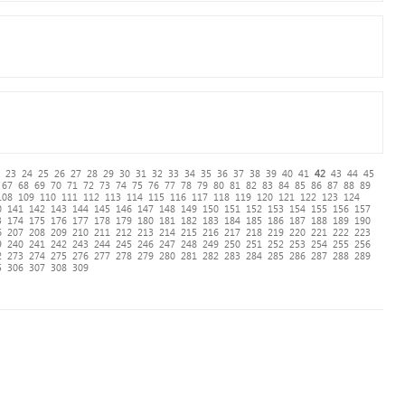
23
24
25
26
27
28
29
30
31
32
33
34
35
36
37
38
39
40
41
42
43
44
45
67
68
69
70
71
72
73
74
75
76
77
78
79
80
81
82
83
84
85
86
87
88
89
108
109
110
111
112
113
114
115
116
117
118
119
120
121
122
123
124
0
141
142
143
144
145
146
147
148
149
150
151
152
153
154
155
156
157
3
174
175
176
177
178
179
180
181
182
183
184
185
186
187
188
189
190
6
207
208
209
210
211
212
213
214
215
216
217
218
219
220
221
222
223
9
240
241
242
243
244
245
246
247
248
249
250
251
252
253
254
255
256
2
273
274
275
276
277
278
279
280
281
282
283
284
285
286
287
288
289
5
306
307
308
309