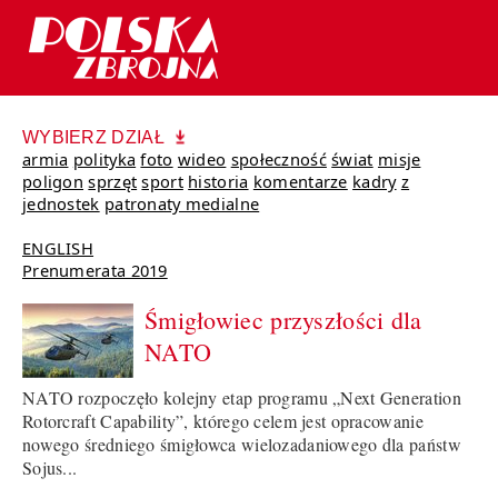
WYBIERZ DZIAŁ
armia
polityka
foto
wideo
społeczność
świat
misje
poligon
sprzęt
sport
historia
komentarze
kadry
z
jednostek
patronaty medialne
ENGLISH
Prenumerata 2019
Śmigłowiec przyszłości dla
NATO
NATO rozpoczęło kolejny etap programu „Next Generation
Rotorcraft Capability”, którego celem jest opracowanie
nowego średniego śmigłowca wielozadaniowego dla państw
Sojus...