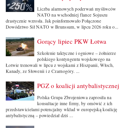
Liczba alarmowych poderwań myśliwców
NATO na wschodniej flance Sojuszu
drastycznie wzrosła. Jak poinformowało Połączone
Dowództwo Sił NATO w Brunssum, w lipcu 2026 roku o...
Gorący lipiec PKW Łotwa
Szkolenie taktyczne i ogniowe – żołnierze
polskiego kontyngentu wojskowego na
Łotwie trenowali w lipcu z wojskami z Hiszpanii, Włoch,
Kanady, ze Słowenii i z Czarnogóry. ...
PGZ o koalicji antybalistycznej
Polska Grupa Zbrojeniowa zaprosiła na
konsultacje inne firmy, by omówić z ich
przedstawicielami potencjalny wkład w europejską koalicję
antybalistyczną – powiedział dziś ...