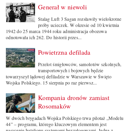
Generał w niewoli
Stalag Luft 3 Sagan rozsławiły wielokrotne
próby ucieczek. W okresie od 10 kwietnia
1942 do 25 marca 1944 roku administracja obozowa
odnotowała ich 262. Do historii przes...
Powietrzna defilada
Przelot śmigłowców, samolotów szkolnych,
transportowych i bojowych będzie
towarzyszył lądowej defiladzie w Warszawie w Święto
Wojska Polskiego. 15 sierpnia po raz pierwsz...
Kompania dronów zamiast
Rosomaków
W dwóch brygadach Wojska Polskiego trwa pilotaż „Modelu
44” – programu, którego kluczowym elementem jest
nasycenie batalionu systemami bezzałogowymi. Jedną z