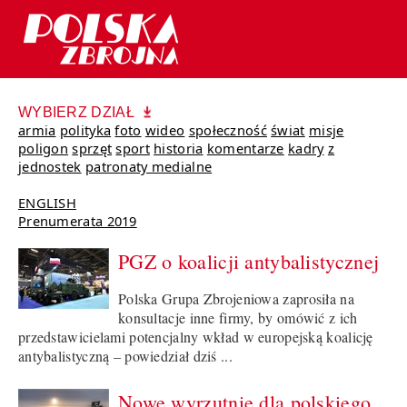
WYBIERZ DZIAŁ
armia
polityka
foto
wideo
społeczność
świat
misje
poligon
sprzęt
sport
historia
komentarze
kadry
z
jednostek
patronaty medialne
ENGLISH
Prenumerata 2019
PGZ o koalicji antybalistycznej
Polska Grupa Zbrojeniowa zaprosiła na
konsultacje inne firmy, by omówić z ich
przedstawicielami potencjalny wkład w europejską koalicję
antybalistyczną – powiedział dziś ...
Nowe wyrzutnie dla polskiego