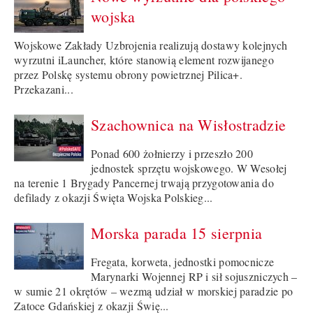
wojska
Wojskowe Zakłady Uzbrojenia realizują dostawy kolejnych
wyrzutni iLauncher, które stanowią element rozwijanego
przez Polskę systemu obrony powietrznej Pilica+.
Przekazani...
Szachownica na Wisłostradzie
Ponad 600 żołnierzy i przeszło 200
jednostek sprzętu wojskowego. W Wesołej
na terenie 1 Brygady Pancernej trwają przygotowania do
defilady z okazji Święta Wojska Polskieg...
Morska parada 15 sierpnia
Fregata, korweta, jednostki pomocnicze
Marynarki Wojennej RP i sił sojuszniczych –
w sumie 21 okrętów – wezmą udział w morskiej paradzie po
Zatoce Gdańskiej z okazji Świę...