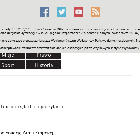
o i Rady (UE) 2016/679 z dnia 27 kwietnia 2016 r. w sprawie ochrony osób fizycznych w związku z 
Świat
Społeczność
Sport
Historia
Galerie
Wideo
ENGLI
oraz uchylenia dyrektywy 95/46/WE (ogólne rozporządzenie o ochronie danych, zwane także RODO).
acje dotyczące przetwarzania przez Wojskowy Instytut Wydawniczy Państwa danych osobowych. Pro
zaakceptowanie warunków przetwarzania danych osobowych przez Wojskowych Instytut Wydawniczy
Misje
Prawo
Sport
Historia
e dane o okrętach do poczytania
kontynuacją Armii Krajowej