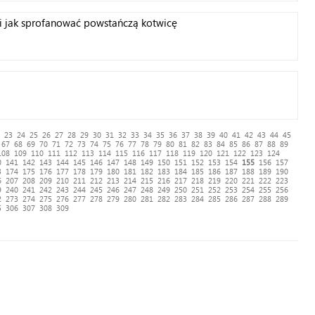
li jak sprofanować powstańczą kotwicę
23
24
25
26
27
28
29
30
31
32
33
34
35
36
37
38
39
40
41
42
43
44
45
67
68
69
70
71
72
73
74
75
76
77
78
79
80
81
82
83
84
85
86
87
88
89
108
109
110
111
112
113
114
115
116
117
118
119
120
121
122
123
124
0
141
142
143
144
145
146
147
148
149
150
151
152
153
154
155
156
157
3
174
175
176
177
178
179
180
181
182
183
184
185
186
187
188
189
190
6
207
208
209
210
211
212
213
214
215
216
217
218
219
220
221
222
223
9
240
241
242
243
244
245
246
247
248
249
250
251
252
253
254
255
256
2
273
274
275
276
277
278
279
280
281
282
283
284
285
286
287
288
289
5
306
307
308
309