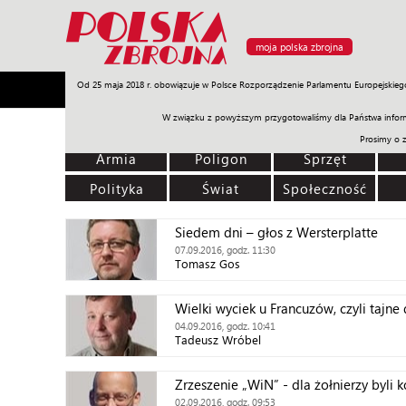
moja polska zbrojna
Od 25 maja 2018 r. obowiązuje w Polsce Rozporządzenie Parlamentu Europejskieg
Armia
Poligon
Sprzęt
Misje
Polityka
Prawo
W związku z powyższym przygotowaliśmy dla Państwa inform
Prosimy o 
Armia
Poligon
Sprzęt
Polityka
Świat
Społeczność
Siedem dni – głos z Wersterplatte
07.09.2016, godz. 11:30
Tomasz Gos
Wielki wyciek u Francuzów, czyli tajn
04.09.2016, godz. 10:41
Tadeusz Wróbel
Zrzeszenie „WiN” - dla żołnierzy byli 
02.09.2016, godz. 09:53