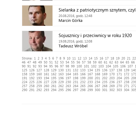
Sielanka z patriotycznym sznytem, czy
20.08.2016, godz. 12:48
Marcin Górka
Sojusznicy i przeciwnicy w roku 1920
19.08.2016, godz. 12:08
Tadeusz Wróbel
Strona:
1
2
3
4
5
6
7
8
9
10
11
12
13
14
15
16
17
18
19
20
21
22
46
47
48
49
50
51
52
53
54
55
56
57
58
59
60
61
62
63
64
65
66
90
91
92
93
94
95
96
97
98
99
100
101
102
103
104
105
106
107
125
126
127
128
129
130
131
132
133
134
135
136
137
138
139
14
158
159
160
161
162
163
164
165
166
167
168
169
170
171
172
17
191
192
193
194
195
196
197
198
199
200
201
202
203
204
205
20
224
225
226
227
228
229
230
231
232
233
234
235
236
237
238
23
257
258
259
260
261
262
263
264
265
266
267
268
269
270
271
27
290
291
292
293
294
295
296
297
298
299
300
301
302
303
304
30