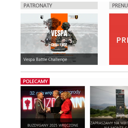
PATRONATY
PREN
Vespa Battle Challenge
POLECAMY
ZAPRASZAMY NA WIR
BUZDYGANY 2025 WRĘCZONE
NA MONTE C