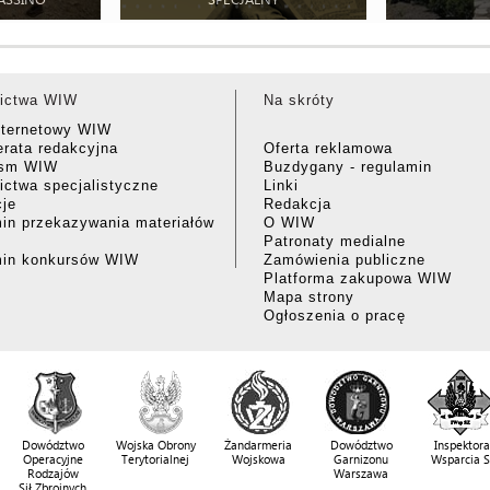
ictwa WIW
Na skróty
nternetowy WIW
rata redakcyjna
Oferta reklamowa
ism WIW
Buzdygany - regulamin
ctwa specjalistyczne
Linki
cje
Redakcja
in przekazywania materiałów
O WIW
Patronaty medialne
min konkursów WIW
Zamówienia publiczne
Platforma zakupowa WIW
Mapa strony
Ogłoszenia o pracę
Dowództwo
Wojska Obrony
Żandarmeria
Dowództwo
Inspektora
Operacyjne
Terytorialnej
Wojskowa
Garnizonu
Wsparcia 
Rodzajów
Warszawa
Sił Zbrojnych