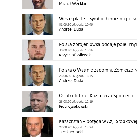
Michał Wenklar
Westerplatte – symbol heroizmu polsk
01.09.2016, godz. 10:49
Andrzej Duda
Polska zbrojeniówka oddaje pole inn
30.08.2016, godz. 13:26
Krzysztof Wilewski
Polska o Was nie zapomni, Żołnierze 
28.08.2016, godz. 18:45
Andrzej Duda
Ostatni lot kpt. Kazimierza Spornego
26.08.2016, godz. 12:19
Piotr Łysakowski
Kazachstan – potęga w Azji Środkowe
22.08.2016, godz. 13:24
Jacek Potocki