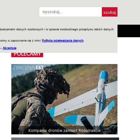
przetwarzaniem danych osobowych i w sprawie swobodnego przepływu takich danych
SH
SKLEP
Jednodniówki
Praca w WIW
simy o zapoznanie się z nimi:
Polityka przetwarzania danych
.
 –
Akceptuję
POLECAMY
Kompania dronów zamiast Rosomaków