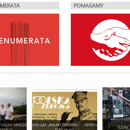
UMERATA
POMAGAMY
TUALNY SPACER
STO LAT „POLSKI ZBROJNEJ” - SERWIS
SZLAK
ASSINO
SPECJALNY