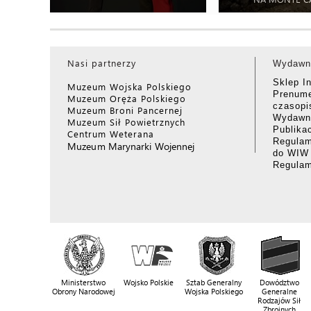
Nasi partnerzy
Wydawn
Sklep I
Muzeum Wojska Polskiego
Prenume
Muzeum Oręża Polskiego
czasop
Muzeum Broni Pancernej
Wydawni
Muzeum Sił Powietrznych
Publika
Centrum Weterana
Regulam
Muzeum Marynarki Wojennej
do WIW
Regula
Ministerstwo
Wojsko Polskie
Sztab Generalny
Dowództwo
Obrony Narodowej
Wojska Polskiego
Generalne
Rodzajów Sił
Zbrojnych