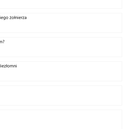
iego żołnierza
ym?
Niezłomni
j