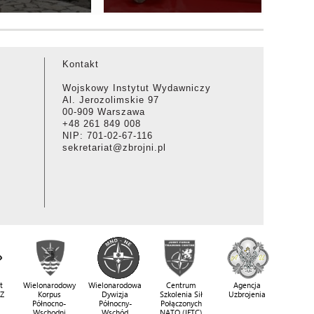
Kontakt
Wojskowy Instytut Wydawniczy
Al. Jerozolimskie 97
00-909 Warszawa
+48 261 849 008
NIP: 701-02-67-116
sekretariat@zbrojni.pl
t
Wielonarodowy
Wielonarodowa
Centrum
Agencja
SZ
Korpus
Dywizja
Szkolenia Sił
Uzbrojenia
Północno-
Północny-
Połączonych
Wschodni
Wschód
NATO (JFTC)