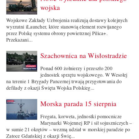
wojska
Wojskowe Zakłady Uzbrojenia realizują dostawy kolejnych
wyrzutni iLauncher, które stanowią element rozwijanego
przez Polskę systemu obrony powietrznej Pilica+.
Przekazani...
Szachownica na Wisłostradzie
Ponad 600 żołnierzy i przeszło 200
jednostek sprzętu wojskowego. W Wesołej
na terenie 1 Brygady Pancernej trwają przygotowania do
defilady z okazji Święta Wojska Polskieg...
Morska parada 15 sierpnia
Fregata, korweta, jednostki pomocnicze
Marynarki Wojennej RP i sił sojuszniczych –
w sumie 21 okrętów – wezmą udział w morskiej paradzie po
Zatoce Gdańskiej z okazji Świę...