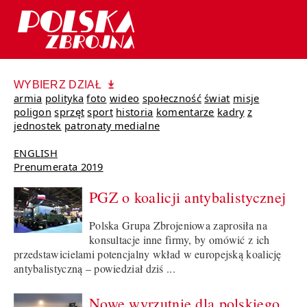
WYBIERZ DZIAŁ
armia
polityka
foto
wideo
społeczność
świat
misje
poligon
sprzęt
sport
historia
komentarze
kadry
z
jednostek
patronaty medialne
ENGLISH
Prenumerata 2019
PGZ o koalicji antybalistycznej
Polska Grupa Zbrojeniowa zaprosiła na
konsultacje inne firmy, by omówić z ich
przedstawicielami potencjalny wkład w europejską koalicję
antybalistyczną – powiedział dziś ...
Nowe wyrzutnie dla polskiego