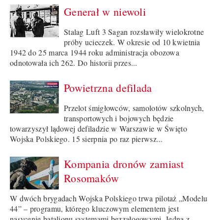
Generał w niewoli
Stalag Luft 3 Sagan rozsławiły wielokrotne
próby ucieczek. W okresie od 10 kwietnia
1942 do 25 marca 1944 roku administracja obozowa
odnotowała ich 262. Do historii przes...
Powietrzna defilada
Przelot śmigłowców, samolotów szkolnych,
transportowych i bojowych będzie
towarzyszył lądowej defiladzie w Warszawie w Święto
Wojska Polskiego. 15 sierpnia po raz pierwsz...
Kompania dronów zamiast
Rosomaków
W dwóch brygadach Wojska Polskiego trwa pilotaż „Modelu
44” – programu, którego kluczowym elementem jest
nasycenie batalionu systemami bezzałogowymi. Jedną z