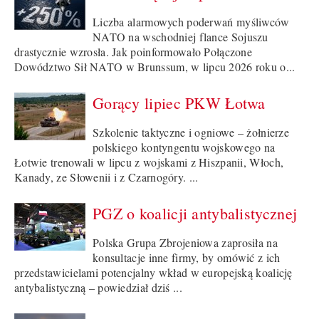
Liczba alarmowych poderwań myśliwców
NATO na wschodniej flance Sojuszu
drastycznie wzrosła. Jak poinformowało Połączone
Dowództwo Sił NATO w Brunssum, w lipcu 2026 roku o...
Gorący lipiec PKW Łotwa
Szkolenie taktyczne i ogniowe – żołnierze
polskiego kontyngentu wojskowego na
Łotwie trenowali w lipcu z wojskami z Hiszpanii, Włoch,
Kanady, ze Słowenii i z Czarnogóry. ...
PGZ o koalicji antybalistycznej
Polska Grupa Zbrojeniowa zaprosiła na
konsultacje inne firmy, by omówić z ich
przedstawicielami potencjalny wkład w europejską koalicję
antybalistyczną – powiedział dziś ...