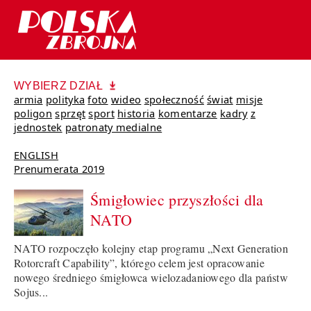
WYBIERZ DZIAŁ
armia
polityka
foto
wideo
społeczność
świat
misje
poligon
sprzęt
sport
historia
komentarze
kadry
z
jednostek
patronaty medialne
ENGLISH
Prenumerata 2019
Śmigłowiec przyszłości dla
NATO
NATO rozpoczęło kolejny etap programu „Next Generation
Rotorcraft Capability”, którego celem jest opracowanie
nowego średniego śmigłowca wielozadaniowego dla państw
Sojus...