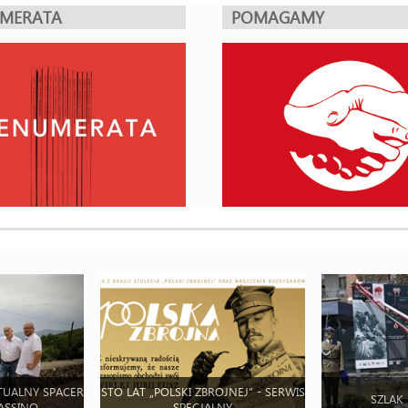
UMERATA
POMAGAMY
TUALNY SPACER
STO LAT „POLSKI ZBROJNEJ” - SERWIS
SZLAK
ASSINO
SPECJALNY