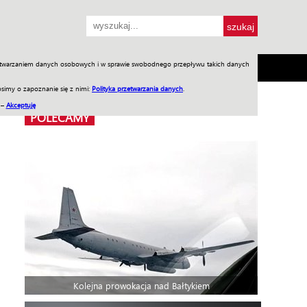
przetwarzaniem danych osobowych i w sprawie swobodnego przepływu takich danych
SH
SKLEP
Jednodniówki
Praca w WIW
simy o zapoznanie się z nimi:
Polityka przetwarzania danych
.
 –
Akceptuję
POLECAMY
Kolejna prowokacja nad Bałtykiem