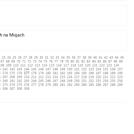
h na Misjach
23
24
25
26
27
28
29
30
31
32
33
34
35
36
37
38
39
40
41
42
43
44
45
67
68
69
70
71
72
73
74
75
76
77
78
79
80
81
82
83
84
85
86
87
88
89
108
109
110
111
112
113
114
115
116
117
118
119
120
121
122
123
124
0
141
142
143
144
145
146
147
148
149
150
151
152
153
154
155
156
157
3
174
175
176
177
178
179
180
181
182
183
184
185
186
187
188
189
190
6
207
208
209
210
211
212
213
214
215
216
217
218
219
220
221
222
223
9
240
241
242
243
244
245
246
247
248
249
250
251
252
253
254
255
256
2
273
274
275
276
277
278
279
280
281
282
283
284
285
286
287
288
289
5
306
307
308
309