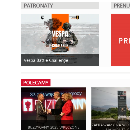
PATRONATY
PREN
Vespa Battle Challenge
POLECAMY
ZAPRASZAMY NA WIR
BUZDYGANY 2025 WRĘCZONE
NA MONTE C