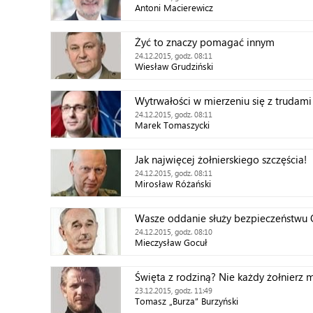
Antoni Macierewicz
Żyć to znaczy pomagać innym
24.12.2015, godz. 08:11
Wiesław Grudziński
Wytrwałości w mierzeniu się z trudam
24.12.2015, godz. 08:11
Marek Tomaszycki
Jak najwięcej żołnierskiego szczęścia!
24.12.2015, godz. 08:11
Mirosław Różański
Wasze oddanie służy bezpieczeństwu 
24.12.2015, godz. 08:10
Mieczysław Gocuł
Święta z rodziną? Nie każdy żołnierz m
23.12.2015, godz. 11:49
Tomasz „Burza” Burzyński