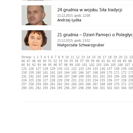
24 grudnia w wojsku. Siła tradycji
22.12.2015, godz. 12:08
Andrzej Łydka
21 grudnia – Dzień Pamięci o Poległyc
21.12.2015, godz. 13:32
Małgorzata Schwarzgruber
Strona:
1
2
3
4
5
6
7
8
9
10
11
12
13
14
15
16
17
18
19
20
21
22
46
47
48
49
50
51
52
53
54
55
56
57
58
59
60
61
62
63
64
65
66
90
91
92
93
94
95
96
97
98
99
100
101
102
103
104
105
106
107
125
126
127
128
129
130
131
132
133
134
135
136
137
138
139
14
158
159
160
161
162
163
164
165
166
167
168
169
170
171
172
17
191
192
193
194
195
196
197
198
199
200
201
202
203
204
205
20
224
225
226
227
228
229
230
231
232
233
234
235
236
237
238
23
257
258
259
260
261
262
263
264
265
266
267
268
269
270
271
27
290
291
292
293
294
295
296
297
298
299
300
301
302
303
304
30