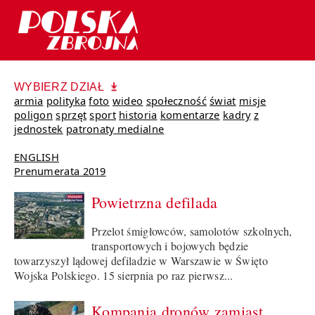
WYBIERZ DZIAŁ
armia
polityka
foto
wideo
społeczność
świat
misje
poligon
sprzęt
sport
historia
komentarze
kadry
z
jednostek
patronaty medialne
ENGLISH
Prenumerata 2019
Powietrzna defilada
Przelot śmigłowców, samolotów szkolnych,
transportowych i bojowych będzie
towarzyszył lądowej defiladzie w Warszawie w Święto
Wojska Polskiego. 15 sierpnia po raz pierwsz...
Kompania dronów zamiast