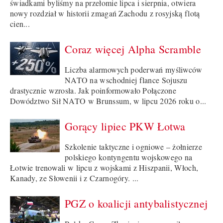
świadkami byliśmy na przełomie lipca i sierpnia, otwiera
nowy rozdział w historii zmagań Zachodu z rosyjską flotą
cien...
Coraz więcej Alpha Scramble
Liczba alarmowych poderwań myśliwców
NATO na wschodniej flance Sojuszu
drastycznie wzrosła. Jak poinformowało Połączone
Dowództwo Sił NATO w Brunssum, w lipcu 2026 roku o...
Gorący lipiec PKW Łotwa
Szkolenie taktyczne i ogniowe – żołnierze
polskiego kontyngentu wojskowego na
Łotwie trenowali w lipcu z wojskami z Hiszpanii, Włoch,
Kanady, ze Słowenii i z Czarnogóry. ...
PGZ o koalicji antybalistycznej