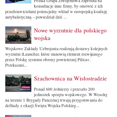
Polska Grupa Zbrojeniowa zaprosiła na
konsultacje inne firmy, by omówić z ich
przedstawicielami potencjalny wkład w europejską koalicję
antybalistyczną – powiedział dziś ...
Nowe wyrzutnie dla polskiego
wojska
Wojskowe Zakłady Uzbrojenia realizują dostawy kolejnych
wyrzutni iLauncher, które stanowią element rozwijanego
przez Polskę systemu obrony powietrznej Pilica+.
Przekazani...
Szachownica na Wisłostradzie
Ponad 600 żołnierzy i przeszło 200
jednostek sprzętu wojskowego. W Wesołej
na terenie 1 Brygady Pancernej trwają przygotowania do
defilady z okazji Święta Wojska Polskieg...