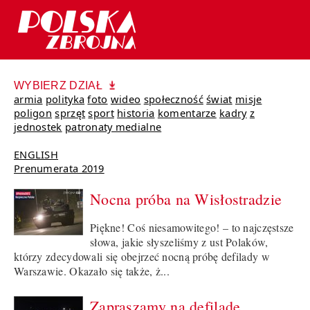
WYBIERZ DZIAŁ
armia
polityka
foto
wideo
społeczność
świat
misje
poligon
sprzęt
sport
historia
komentarze
kadry
z
jednostek
patronaty medialne
ENGLISH
Prenumerata 2019
Nocna próba na Wisłostradzie
Piękne! Coś niesamowitego! – to najczęstsze
słowa, jakie słyszeliśmy z ust Polaków,
którzy zdecydowali się obejrzeć nocną próbę defilady w
Warszawie. Okazało się także, ż...
Zapraszamy na defiladę