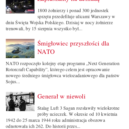
1800 żołnierzy i ponad 300 jednostek
sprzętu przedefiluje ulicami Warszawy w
dniu Święta Wojska Polskiego. Dzisiaj w nocy żołnierze
trenowali, by 15 sierpnia wszystko był...
Śmigłowiec przyszłości dla
NATO
NATO rozpoczęło kolejny etap programu „Next Generation
Rotorcraft Capability”, którego celem jest opracowanie
nowego średniego śmigłowca wielozadaniowego dla państw
Sojus...
Generał w niewoli
Stalag Luft 3 Sagan rozsławiły wielokrotne
próby ucieczek. W okresie od 10 kwietnia
1942 do 25 marca 1944 roku administracja obozowa
odnotowała ich 262. Do historii przes...