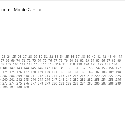
monte i Monte Cassino!
23
24
25
26
27
28
29
30
31
32
33
34
35
36
37
38
39
40
41
42
43
44
45
67
68
69
70
71
72
73
74
75
76
77
78
79
80
81
82
83
84
85
86
87
88
89
108
109
110
111
112
113
114
115
116
117
118
119
120
121
122
123
124
0
141
142
143
144
145
146
147
148
149
150
151
152
153
154
155
156
157
3
174
175
176
177
178
179
180
181
182
183
184
185
186
187
188
189
190
6
207
208
209
210
211
212
213
214
215
216
217
218
219
220
221
222
223
9
240
241
242
243
244
245
246
247
248
249
250
251
252
253
254
255
256
2
273
274
275
276
277
278
279
280
281
282
283
284
285
286
287
288
289
5
306
307
308
309