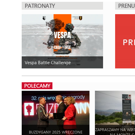
PATRONATY
PREN
Vespa Battle Challenge
POLECAMY
ZAPRASZAMY NA WIR
BUZDYGANY 2025 WRĘCZONE
NA MONTE C