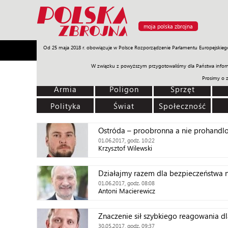
moja polska zbrojna
Od 25 maja 2018 r. obowiązuje w Polsce Rozporządzenie Parlamentu Europejskieg
Armia
Poligon
Sprzęt
Misje
Polityka
Prawo
W związku z powyższym przygotowaliśmy dla Państwa inform
Prosimy o 
Armia
Poligon
Sprzęt
Polityka
Świat
Społeczność
Ostróda – proobronna a nie prohandl
01.06.2017, godz. 10:22
Krzysztof Wilewski
Działajmy razem dla bezpieczeństwa n
01.06.2017, godz. 08:08
Antoni Macierewicz
Znaczenie sił szybkiego reagowania 
30.05.2017, godz. 09:37