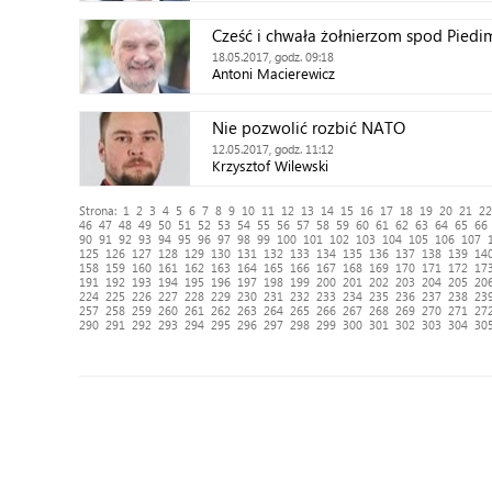
Cześć i chwała żołnierzom spod Piedi
18.05.2017, godz. 09:18
Antoni Macierewicz
Nie pozwolić rozbić NATO
12.05.2017, godz. 11:12
Krzysztof Wilewski
Strona:
1
2
3
4
5
6
7
8
9
10
11
12
13
14
15
16
17
18
19
20
21
22
46
47
48
49
50
51
52
53
54
55
56
57
58
59
60
61
62
63
64
65
66
90
91
92
93
94
95
96
97
98
99
100
101
102
103
104
105
106
107
125
126
127
128
129
130
131
132
133
134
135
136
137
138
139
14
158
159
160
161
162
163
164
165
166
167
168
169
170
171
172
17
191
192
193
194
195
196
197
198
199
200
201
202
203
204
205
20
224
225
226
227
228
229
230
231
232
233
234
235
236
237
238
23
257
258
259
260
261
262
263
264
265
266
267
268
269
270
271
27
290
291
292
293
294
295
296
297
298
299
300
301
302
303
304
30