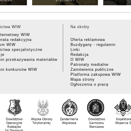
ictwa WIW
Na skróty
nternetowy WIW
rata redakcyjna
Oferta reklamowa
ism WIW
Buzdygany - regulamin
ctwa specjalistyczne
Linki
cje
Redakcja
in przekazywania materiałów
O WIW
Patronaty medialne
min konkursów WIW
Zamówienia publiczne
Platforma zakupowa WIW
Mapa strony
Ogłoszenia o pracę
Dowództwo
Wojska Obrony
Żandarmeria
Dowództwo
Inspektora
Operacyjne
Terytorialnej
Wojskowa
Garnizonu
Wsparcia 
Rodzajów
Warszawa
Sił Zbrojnych