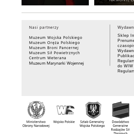
Nasi partnerzy
Wydawn
Sklep I
Muzeum Wojska Polskiego
Prenume
Muzeum Oręża Polskiego
czasop
Muzeum Broni Pancernej
Wydawni
Muzeum Sił Powietrznych
Publika
Centrum Weterana
Regulam
Muzeum Marynarki Wojennej
do WIW
Regula
Ministerstwo
Wojsko Polskie
Sztab Generalny
Dowództwo
Obrony Narodowej
Wojska Polskiego
Generalne
Rodzajów Sił
Zbrojnych