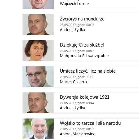
Wojciech Lorenz
Życiorys na mundurze
28.05.2017, godz. 08:07
Andrzej Łydka
Dziękuję Ci za służbę!
26.05.2017, godz. 08:43
Małgorzata Schwarzgruber
Umiesz liczyć, licz na siebie
23.05.2017, godz. 11:50
Maciej Chilczuk
Dywersja kolejowa 1921
21.05.2017, godz. 09:44
Andrzej Łydka
Wojsko to tarcza i siła narodu
20.05.2017, godz. 08:33
Antoni Macierewicz