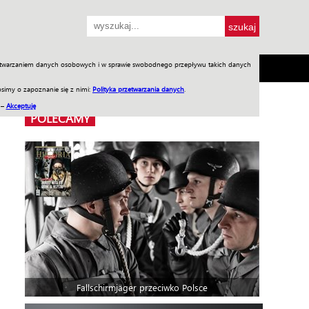
przetwarzaniem danych osobowych i w sprawie swobodnego przepływu takich danych
SH
SKLEP
Jednodniówki
Praca w WIW
simy o zapoznanie się z nimi:
Polityka przetwarzania danych
.
 –
Akceptuję
POLECAMY
Fallschirmjäger przeciwko Polsce