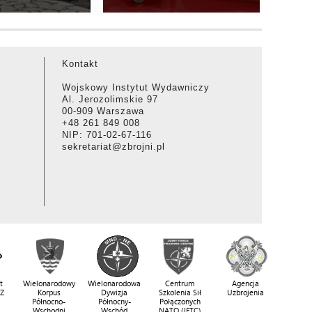
Kontakt
Wojskowy Instytut Wydawniczy
Al. Jerozolimskie 97
00-909 Warszawa
+48 261 849 008
NIP: 701-02-67-116
sekretariat@zbrojni.pl
t
Wielonarodowy
Wielonarodowa
Centrum
Agencja
SZ
Korpus
Dywizja
Szkolenia Sił
Uzbrojenia
Północno-
Północny-
Połączonych
Wschodni
Wschód
NATO (JFTC)