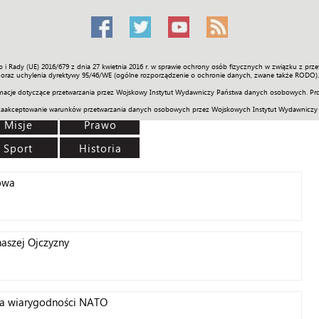
o i Rady (UE) 2016/679 z dnia 27 kwietnia 2016 r. w sprawie ochrony osób fizycznych w związku z 
Świat
Społeczność
Sport
Historia
Galerie
Wideo
ENGLI
oraz uchylenia dyrektywy 95/46/WE (ogólne rozporządzenie o ochronie danych, zwane także RODO).
acje dotyczące przetwarzania przez Wojskowy Instytut Wydawniczy Państwa danych osobowych. Pro
zaakceptowanie warunków przetwarzania danych osobowych przez Wojskowych Instytut Wydawniczy
Misje
Prawo
Sport
Historia
owa
aszej Ojczyzny
dla wiarygodności NATO