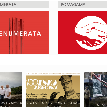
UMERATA
POMAGAMY
TUALNY SPACER
STO LAT „POLSKI ZBROJNEJ” - SERWIS
SZLAK
ASSINO
SPECJALNY