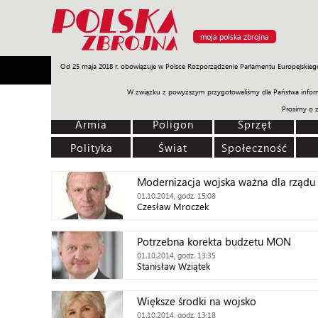
moja polska zbrojna
Od 25 maja 2018 r. obowiązuje w Polsce Rozporządzenie Parlamentu Europejskieg
Armia
Poligon
Sprzęt
Misje
Polityka
Prawo
W związku z powyższym przygotowaliśmy dla Państwa inform
Prosimy o 
Armia
Poligon
Sprzęt
Polityka
Świat
Społeczność
Modernizacja wojska ważna dla rządu
01.10.2014, godz. 15:08
Czesław Mroczek
Potrzebna korekta budżetu MON
01.10.2014, godz. 13:35
Stanisław Wziątek
Większe środki na wojsko
01.10.2014, godz. 13:18