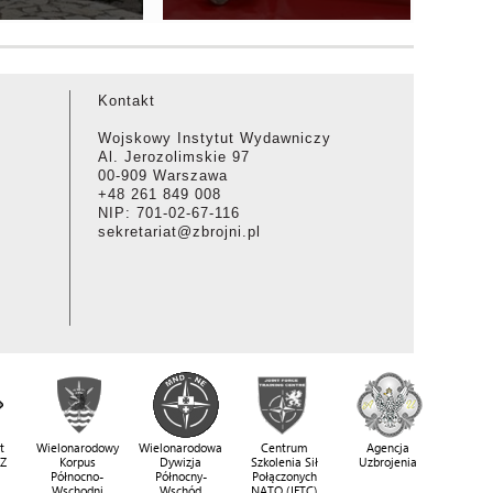
Kontakt
Wojskowy Instytut Wydawniczy
Al. Jerozolimskie 97
00-909 Warszawa
+48 261 849 008
NIP: 701-02-67-116
sekretariat@zbrojni.pl
t
Wielonarodowy
Wielonarodowa
Centrum
Agencja
SZ
Korpus
Dywizja
Szkolenia Sił
Uzbrojenia
Północno-
Północny-
Połączonych
Wschodni
Wschód
NATO (JFTC)