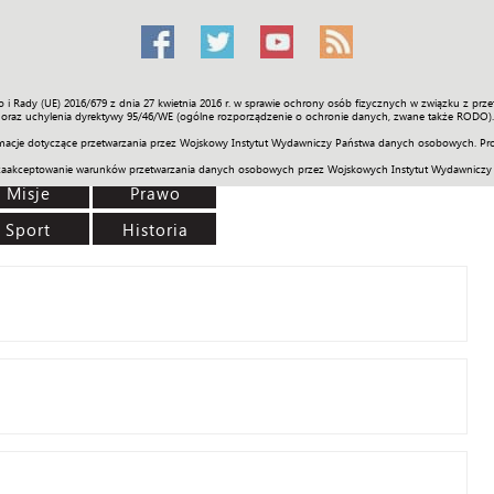
o i Rady (UE) 2016/679 z dnia 27 kwietnia 2016 r. w sprawie ochrony osób fizycznych w związku z 
Świat
Społeczność
Sport
Historia
Galerie
Wideo
ENGLI
oraz uchylenia dyrektywy 95/46/WE (ogólne rozporządzenie o ochronie danych, zwane także RODO).
acje dotyczące przetwarzania przez Wojskowy Instytut Wydawniczy Państwa danych osobowych. Pro
zaakceptowanie warunków przetwarzania danych osobowych przez Wojskowych Instytut Wydawniczy
Misje
Prawo
Sport
Historia