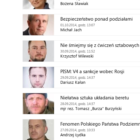
Bożena Sławiak
Bezpieczeństwo ponad podziałami
01.10.2014, godz. 13:07
Michał Jach
Nie śmiejmy się z ćwiczeń sztabowych
30.09.2014, godz. 11:52
Krzysztof Wilewski
PISM: V4 a sankcje wobec Rosji
29.09.2014, godz. 14:37
Dariusz Kałan
Niełatwa sztuka układania beretu
28.09.2014, godz. 14:37
mjr rez. Tomasz „Burza” Burzyński
Fenomen Polskiego Państwa Podziem
27.09.2014, godz. 10:33
Andrzej Łydka