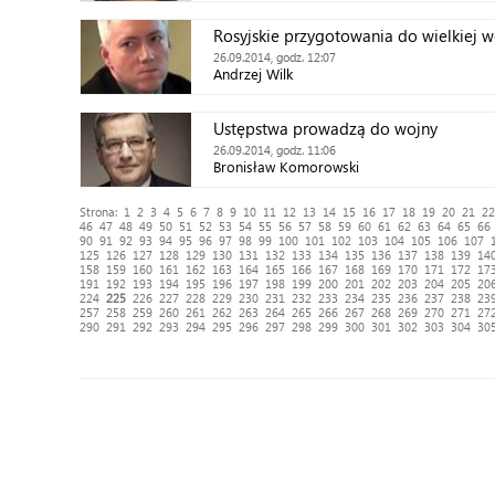
Rosyjskie przygotowania do wielkiej w
26.09.2014, godz. 12:07
Andrzej Wilk
Ustępstwa prowadzą do wojny
26.09.2014, godz. 11:06
Bronisław Komorowski
Strona:
1
2
3
4
5
6
7
8
9
10
11
12
13
14
15
16
17
18
19
20
21
22
46
47
48
49
50
51
52
53
54
55
56
57
58
59
60
61
62
63
64
65
66
90
91
92
93
94
95
96
97
98
99
100
101
102
103
104
105
106
107
125
126
127
128
129
130
131
132
133
134
135
136
137
138
139
14
158
159
160
161
162
163
164
165
166
167
168
169
170
171
172
17
191
192
193
194
195
196
197
198
199
200
201
202
203
204
205
20
224
225
226
227
228
229
230
231
232
233
234
235
236
237
238
23
257
258
259
260
261
262
263
264
265
266
267
268
269
270
271
27
290
291
292
293
294
295
296
297
298
299
300
301
302
303
304
30