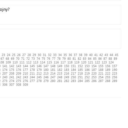
ojny?
23
24
25
26
27
28
29
30
31
32
33
34
35
36
37
38
39
40
41
42
43
44
45
67
68
69
70
71
72
73
74
75
76
77
78
79
80
81
82
83
84
85
86
87
88
89
108
109
110
111
112
113
114
115
116
117
118
119
120
121
122
123
124
0
141
142
143
144
145
146
147
148
149
150
151
152
153
154
155
156
157
3
174
175
176
177
178
179
180
181
182
183
184
185
186
187
188
189
190
6
207
208
209
210
211
212
213
214
215
216
217
218
219
220
221
222
223
9
240
241
242
243
244
245
246
247
248
249
250
251
252
253
254
255
256
2
273
274
275
276
277
278
279
280
281
282
283
284
285
286
287
288
289
5
306
307
308
309