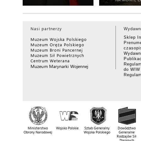
Nasi partnerzy
Wydawn
Sklep I
Muzeum Wojska Polskiego
Prenume
Muzeum Oręża Polskiego
czasop
Muzeum Broni Pancernej
Wydawni
Muzeum Sił Powietrznych
Publika
Centrum Weterana
Regulam
Muzeum Marynarki Wojennej
do WIW
Regula
Ministerstwo
Wojsko Polskie
Sztab Generalny
Dowództwo
Obrony Narodowej
Wojska Polskiego
Generalne
Rodzajów Sił
Zbrojnych