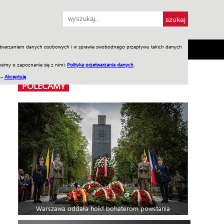
przetwarzaniem danych osobowych i w sprawie swobodnego przepływu takich danych
SH
SKLEP
Jednodniówki
Praca w WIW
simy o zapoznanie się z nimi:
Polityka przetwarzania danych
.
 –
Akceptuję
POLECAMY
Warszawa oddała hołd bohaterom powstania