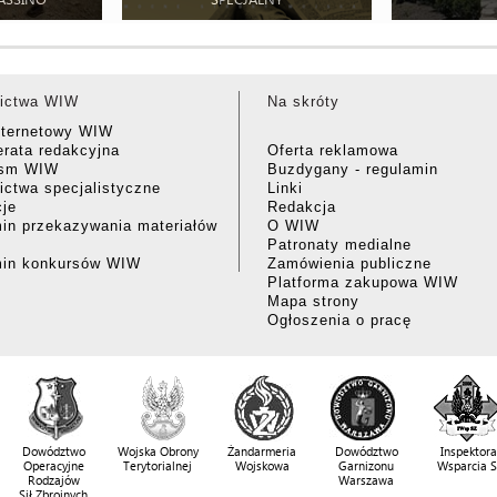
ictwa WIW
Na skróty
nternetowy WIW
rata redakcyjna
Oferta reklamowa
ism WIW
Buzdygany - regulamin
ctwa specjalistyczne
Linki
cje
Redakcja
in przekazywania materiałów
O WIW
Patronaty medialne
min konkursów WIW
Zamówienia publiczne
Platforma zakupowa WIW
Mapa strony
Ogłoszenia o pracę
Dowództwo
Wojska Obrony
Żandarmeria
Dowództwo
Inspektora
Operacyjne
Terytorialnej
Wojskowa
Garnizonu
Wsparcia 
Rodzajów
Warszawa
Sił Zbrojnych