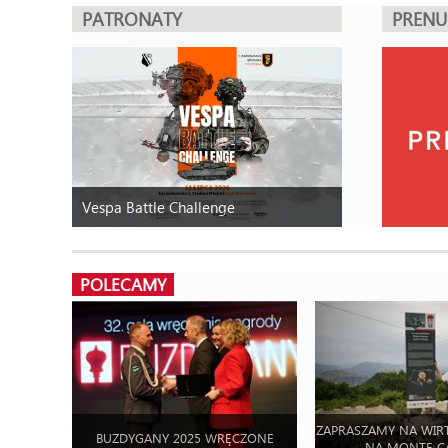
PATRONATY
PREN
Vespa Battle Challenge
POLECAMY
ZAPRASZAMY NA WIR
BUZDYGANY 2025 WRĘCZONE
NA MONTE C