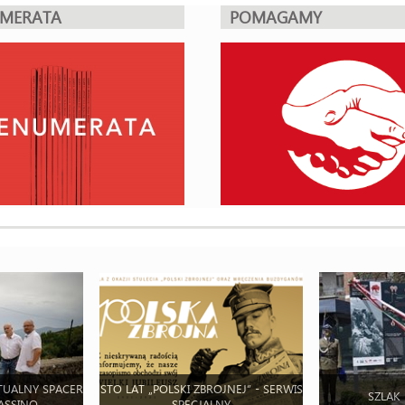
UMERATA
POMAGAMY
TUALNY SPACER
STO LAT „POLSKI ZBROJNEJ” - SERWIS
SZLAK
ASSINO
SPECJALNY