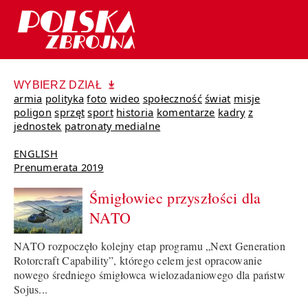
WYBIERZ DZIAŁ
armia
polityka
foto
wideo
społeczność
świat
misje
poligon
sprzęt
sport
historia
komentarze
kadry
z
jednostek
patronaty medialne
ENGLISH
Prenumerata 2019
Śmigłowiec przyszłości dla
NATO
NATO rozpoczęło kolejny etap programu „Next Generation
Rotorcraft Capability”, którego celem jest opracowanie
nowego średniego śmigłowca wielozadaniowego dla państw
Sojus...