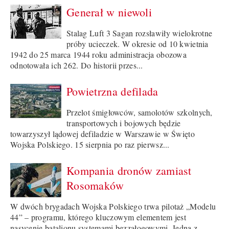
Generał w niewoli
Stalag Luft 3 Sagan rozsławiły wielokrotne
próby ucieczek. W okresie od 10 kwietnia
1942 do 25 marca 1944 roku administracja obozowa
odnotowała ich 262. Do historii przes...
Powietrzna defilada
Przelot śmigłowców, samolotów szkolnych,
transportowych i bojowych będzie
towarzyszył lądowej defiladzie w Warszawie w Święto
Wojska Polskiego. 15 sierpnia po raz pierwsz...
Kompania dronów zamiast
Rosomaków
W dwóch brygadach Wojska Polskiego trwa pilotaż „Modelu
44” – programu, którego kluczowym elementem jest
nasycenie batalionu systemami bezzałogowymi. Jedną z