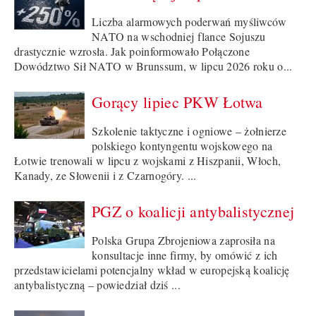
Liczba alarmowych poderwań myśliwców
NATO na wschodniej flance Sojuszu
drastycznie wzrosła. Jak poinformowało Połączone
Dowództwo Sił NATO w Brunssum, w lipcu 2026 roku o...
Gorący lipiec PKW Łotwa
Szkolenie taktyczne i ogniowe – żołnierze
polskiego kontyngentu wojskowego na
Łotwie trenowali w lipcu z wojskami z Hiszpanii, Włoch,
Kanady, ze Słowenii i z Czarnogóry. ...
PGZ o koalicji antybalistycznej
Polska Grupa Zbrojeniowa zaprosiła na
konsultacje inne firmy, by omówić z ich
przedstawicielami potencjalny wkład w europejską koalicję
antybalistyczną – powiedział dziś ...