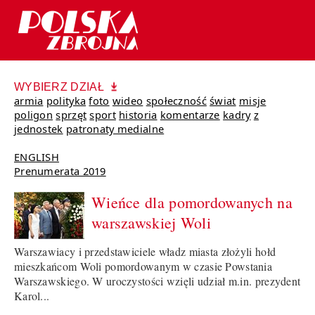
WYBIERZ DZIAŁ
armia
polityka
foto
wideo
społeczność
świat
misje
poligon
sprzęt
sport
historia
komentarze
kadry
z
jednostek
patronaty medialne
ENGLISH
Prenumerata 2019
Wieńce dla pomordowanych na
warszawskiej Woli
Warszawiacy i przedstawiciele władz miasta złożyli hołd
mieszkańcom Woli pomordowanym w czasie Powstania
Warszawskiego. W uroczystości wzięli udział m.in. prezydent
Karol...