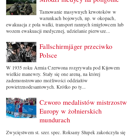
Tamowanie masywnych krwotoków w
warunkach bojowych, np. w okopach,
ewakuacja z pola walki, transport rannych śmigłowcem lub
wozem ewakuacji medycznej, udzielanie pierwsze...
Fallschirmjäger przeciwko
Polsce
W 1935 roku Armia Czerwona rozgrywała pod Kijowem
wielkie manewry. Stały się one areną, na której
zademonstrowano możliwości oddziałów
powietrznodesantowych. Krótko po ty...
Czworo medalistów mistrzostw
Europy w żołnierskich
mundurach
Zwycięstwem st. szer. spec. Roksany Słupek zakończyła się