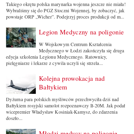
Takiego okrętu polska marynarka wojenna jeszcze nie miała!
Wybraliśmy się do PGZ Stoczni Wojennej, by zobaczyć, jak
powstaje ORP „Wicher”. Podejrzyj proces produkcji od m...
Legion Medyczny na poligonie
W Wojskowym Centrum Kształcenia
Medycznego w Łodzi zakończyła się druga
edycja szkolenia Legionu Medycznego. Ratownicy,
pielęgniarze i lekarze z cywila uczyli się strzela...
Kolejna prowokacja nad
Bałtykiem
Dyżurna para polskich myśliwców przechwyciła dziś nad
Bałtykiem rosyjski samolot rozpoznawczy Ił-20M. Jak podał
wicepremier Władysław Kosiniak-Kamysz, do zdarzenia
doszło...
Młodzi medycy na poligonie