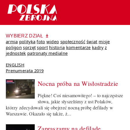
WYBIERZ DZIAŁ
armia
polityka
foto
wideo
społeczność
świat
misje
poligon
sprzęt
sport
historia
komentarze
kadry
z
jednostek
patronaty medialne
ENGLISH
Prenumerata 2019
Nocna próba na Wisłostradzie
Piękne! Coś niesamowitego! – to najczęstsze
słowa, jakie słyszeliśmy z ust Polaków,
którzy zdecydowali się obejrzeć nocną próbę defilady w
Warszawie. Okazało się także, ż...
Zapraszamy na defiladę