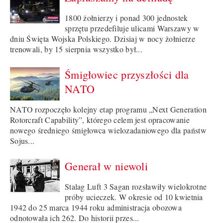
1800 żołnierzy i ponad 300 jednostek
sprzętu przedefiluje ulicami Warszawy w
dniu Święta Wojska Polskiego. Dzisiaj w nocy żołnierze
trenowali, by 15 sierpnia wszystko był...
Śmigłowiec przyszłości dla
NATO
NATO rozpoczęło kolejny etap programu „Next Generation
Rotorcraft Capability”, którego celem jest opracowanie
nowego średniego śmigłowca wielozadaniowego dla państw
Sojus...
Generał w niewoli
Stalag Luft 3 Sagan rozsławiły wielokrotne
próby ucieczek. W okresie od 10 kwietnia
1942 do 25 marca 1944 roku administracja obozowa
odnotowała ich 262. Do historii przes...