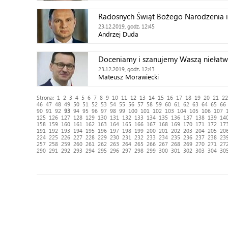
Radosnych Świąt Bożego Narodzenia
23.12.2019, godz. 12:45
Andrzej Duda
Doceniamy i szanujemy Waszą niełatw
23.12.2019, godz. 12:43
Mateusz Morawiecki
Strona:
1
2
3
4
5
6
7
8
9
10
11
12
13
14
15
16
17
18
19
20
21
22
46
47
48
49
50
51
52
53
54
55
56
57
58
59
60
61
62
63
64
65
66
90
91
92
93
94
95
96
97
98
99
100
101
102
103
104
105
106
107
125
126
127
128
129
130
131
132
133
134
135
136
137
138
139
14
158
159
160
161
162
163
164
165
166
167
168
169
170
171
172
17
191
192
193
194
195
196
197
198
199
200
201
202
203
204
205
20
224
225
226
227
228
229
230
231
232
233
234
235
236
237
238
23
257
258
259
260
261
262
263
264
265
266
267
268
269
270
271
27
290
291
292
293
294
295
296
297
298
299
300
301
302
303
304
30