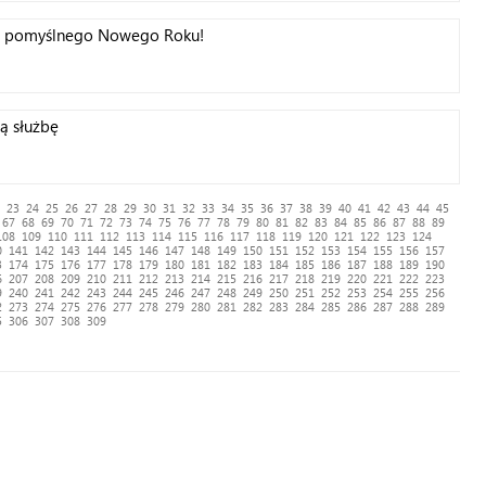
 i pomyślnego Nowego Roku!
ą służbę
23
24
25
26
27
28
29
30
31
32
33
34
35
36
37
38
39
40
41
42
43
44
45
67
68
69
70
71
72
73
74
75
76
77
78
79
80
81
82
83
84
85
86
87
88
89
108
109
110
111
112
113
114
115
116
117
118
119
120
121
122
123
124
0
141
142
143
144
145
146
147
148
149
150
151
152
153
154
155
156
157
3
174
175
176
177
178
179
180
181
182
183
184
185
186
187
188
189
190
6
207
208
209
210
211
212
213
214
215
216
217
218
219
220
221
222
223
9
240
241
242
243
244
245
246
247
248
249
250
251
252
253
254
255
256
2
273
274
275
276
277
278
279
280
281
282
283
284
285
286
287
288
289
5
306
307
308
309