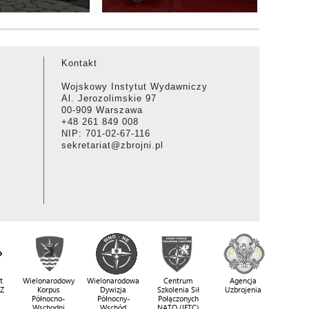
Kontakt
Wojskowy Instytut Wydawniczy
Al. Jerozolimskie 97
00-909 Warszawa
+48 261 849 008
NIP: 701-02-67-116
sekretariat@zbrojni.pl
t
Wielonarodowy
Wielonarodowa
Centrum
Agencja
SZ
Korpus
Dywizja
Szkolenia Sił
Uzbrojenia
Północno-
Północny-
Połączonych
Wschodni
Wschód
NATO (JFTC)