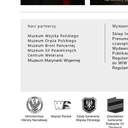
Nasi partnerzy
Wydawn
Sklep I
Muzeum Wojska Polskiego
Prenume
Muzeum Oręża Polskiego
czasop
Muzeum Broni Pancernej
Wydawni
Muzeum Sił Powietrznych
Publika
Centrum Weterana
Regulam
Muzeum Marynarki Wojennej
do WIW
Regula
Ministerstwo
Wojsko Polskie
Sztab Generalny
Dowództwo
Obrony Narodowej
Wojska Polskiego
Generalne
Rodzajów Sił
Zbrojnych