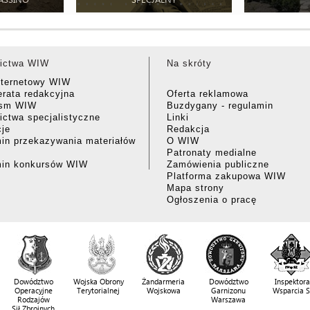
ictwa WIW
Na skróty
nternetowy WIW
rata redakcyjna
Oferta reklamowa
ism WIW
Buzdygany - regulamin
ctwa specjalistyczne
Linki
cje
Redakcja
in przekazywania materiałów
O WIW
Patronaty medialne
min konkursów WIW
Zamówienia publiczne
Platforma zakupowa WIW
Mapa strony
Ogłoszenia o pracę
Dowództwo
Wojska Obrony
Żandarmeria
Dowództwo
Inspektora
Operacyjne
Terytorialnej
Wojskowa
Garnizonu
Wsparcia 
Rodzajów
Warszawa
Sił Zbrojnych