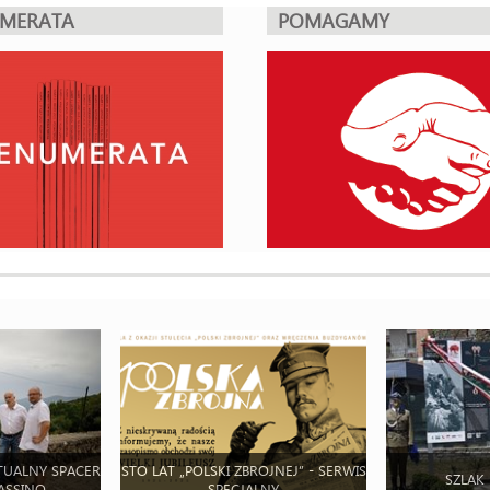
UMERATA
POMAGAMY
TUALNY SPACER
STO LAT „POLSKI ZBROJNEJ” - SERWIS
SZLAK
ASSINO
SPECJALNY