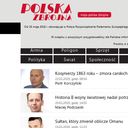
moja polska zbrojna
Od 25 maja 2018 r. obowiązuje w Polsce Rozporządzenie Parlamentu Europejskieg
Armia
Poligon
Sprzęt
Misje
Polityka
Prawo
W związku z powyższym przygotowaliśmy dla Państwa inform
Prosimy o 
Armia
Poligon
Sprzęt
Polityka
Świat
Społeczność
Kosynierzy 1863 roku – zmora carskic
22.01.2020, godz. 08:54
Piotr Korczyński
Historia II wojny światowej nadal pot
20.01.2020, godz. 14:55
Maciej Podczaski
Sułtan, który zmienił oblicze Omanu
15.01.2020, godz. 11:23