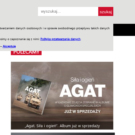
przetwarzaniem danych osobowych i w sprawie swobodnego przepływu takich danych
SH
SKLEP
Jednodniówki
Praca w WIW
simy o zapoznanie się z nimi:
Polityka przetwarzania danych
.
 –
Akceptuję
POLECAMY
„Agat. Siła i ogień”. Album już w sprzedaży