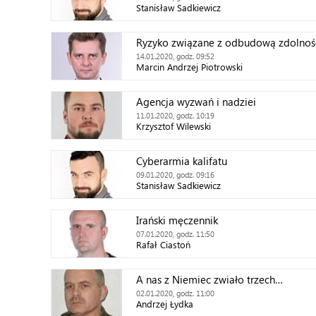
Stanisław Sadkiewicz
Ryzyko związane z odbudową zdolnośc
14.01.2020, godz. 09:52
Marcin Andrzej Piotrowski
Agencja wyzwań i nadziei
11.01.2020, godz. 10:19
Krzysztof Wilewski
Cyberarmia kalifatu
09.01.2020, godz. 09:16
Stanisław Sadkiewicz
Irański męczennik
07.01.2020, godz. 11:50
Rafał Ciastoń
A nas z Niemiec zwiało trzech…
02.01.2020, godz. 11:00
Andrzej Łydka