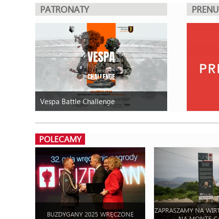
PATRONATY
PREN
Vespa Battle Challenge
POLECAMY
ZAPRASZAMY NA WIR
BUZDYGANY 2025 WRĘCZONE
NA MONTE C