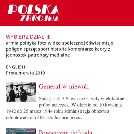
WYBIERZ DZIAŁ
armia
polityka
foto
wideo
społeczność
świat
misje
poligon
sprzęt
sport
historia
komentarze
kadry
z
jednostek
patronaty medialne
ENGLISH
Prenumerata 2019
Generał w niewoli
Stalag Luft 3 Sagan rozsławiły wielokrotne
próby ucieczek. W okresie od 10 kwietnia
1942 do 25 marca 1944 roku administracja obozowa
odnotowała ich 262. Do historii przes...
Powietrzna defilada