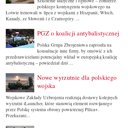
Szkolenie taktyczne i ogniowe – żołnierze
polskiego kontyngentu wojskowego na
Łotwie trenowali w lipcu z wojskami z Hiszpanii, Włoch,
Kanady, ze Słowenii i z Czarnogóry. ...
PGZ o koalicji antybalistycznej
Polska Grupa Zbrojeniowa zaprosiła na
konsultacje inne firmy, by omówić z ich
przedstawicielami potencjalny wkład w europejską koalicję
antybalistyczną – powiedział dziś ...
Nowe wyrzutnie dla polskiego
wojska
Wojskowe Zakłady Uzbrojenia realizują dostawy kolejnych
wyrzutni iLauncher, które stanowią element rozwijanego
przez Polskę systemu obrony powietrznej Pilica+.
Przekazani...