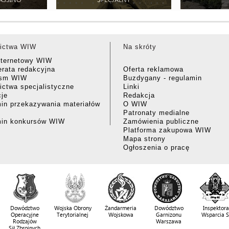
ictwa WIW
Na skróty
nternetowy WIW
rata redakcyjna
Oferta reklamowa
ism WIW
Buzdygany - regulamin
ctwa specjalistyczne
Linki
cje
Redakcja
in przekazywania materiałów
O WIW
Patronaty medialne
min konkursów WIW
Zamówienia publiczne
Platforma zakupowa WIW
Mapa strony
Ogłoszenia o pracę
Dowództwo
Wojska Obrony
Żandarmeria
Dowództwo
Inspektora
Operacyjne
Terytorialnej
Wojskowa
Garnizonu
Wsparcia 
Rodzajów
Warszawa
Sił Zbrojnych