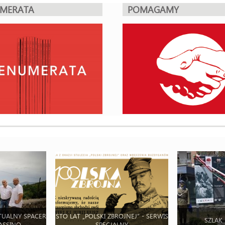
UMERATA
POMAGAMY
TUALNY SPACER
STO LAT „POLSKI ZBROJNEJ” - SERWIS
SZLAK
ASSINO
SPECJALNY