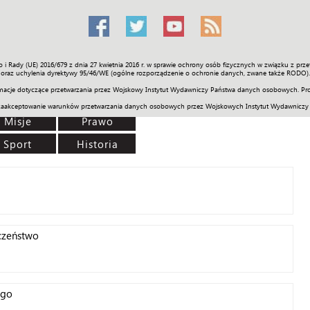
o i Rady (UE) 2016/679 z dnia 27 kwietnia 2016 r. w sprawie ochrony osób fizycznych w związku z 
Świat
Społeczność
Sport
Historia
Galerie
Wideo
ENGLI
oraz uchylenia dyrektywy 95/46/WE (ogólne rozporządzenie o ochronie danych, zwane także RODO).
acje dotyczące przetwarzania przez Wojskowy Instytut Wydawniczy Państwa danych osobowych. Pro
zaakceptowanie warunków przetwarzania danych osobowych przez Wojskowych Instytut Wydawniczy
Misje
Prawo
Sport
Historia
czeństwo
ego