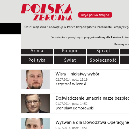
moja polska zbrojna
Od 25 maja 2018 r. obowiązuje w Polsce Rozporządzenie Parlamentu Europejskieg
Armia
Poligon
Sprzęt
Misje
Polityka
Prawo
W związku z powyższym przygotowaliśmy dla Państwa inform
Prosimy o 
Armia
Poligon
Sprzęt
Polityka
Świat
Społeczność
Wisła – niełatwy wybór
02.07.2014, godz. 13:19
Krzysztof Wilewski
Doświadczenie umacnia nasze bezpie
01.07.2014, godz. 14:52
Bronisław Komorowski
Wyzwania dla Dowództwa Operacyjn
01.07.2014, godz. 14:51