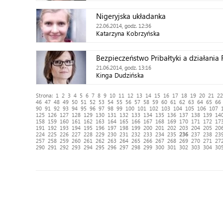
Nigeryjska układanka
22.06.2014, godz. 12:36
Katarzyna Kobrzyńska
Bezpieczeństwo Pribałtyki a działania 
21.06.2014, godz. 13:16
Kinga Dudzińska
Strona:
1
2
3
4
5
6
7
8
9
10
11
12
13
14
15
16
17
18
19
20
21
22
46
47
48
49
50
51
52
53
54
55
56
57
58
59
60
61
62
63
64
65
66
90
91
92
93
94
95
96
97
98
99
100
101
102
103
104
105
106
107
125
126
127
128
129
130
131
132
133
134
135
136
137
138
139
14
158
159
160
161
162
163
164
165
166
167
168
169
170
171
172
17
191
192
193
194
195
196
197
198
199
200
201
202
203
204
205
20
224
225
226
227
228
229
230
231
232
233
234
235
236
237
238
23
257
258
259
260
261
262
263
264
265
266
267
268
269
270
271
27
290
291
292
293
294
295
296
297
298
299
300
301
302
303
304
30