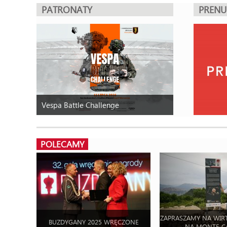
PATRONATY
PREN
Vespa Battle Challenge
POLECAMY
ZAPRASZAMY NA WIR
BUZDYGANY 2025 WRĘCZONE
NA MONTE C