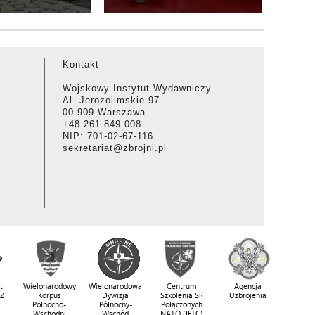
Kontakt
Wojskowy Instytut Wydawniczy
Al. Jerozolimskie 97
00-909 Warszawa
+48 261 849 008
NIP: 701-02-67-116
sekretariat@zbrojni.pl
t
Wielonarodowy
Wielonarodowa
Centrum
Agencja
SZ
Korpus
Dywizja
Szkolenia Sił
Uzbrojenia
Północno-
Północny-
Połączonych
Wschodni
Wschód
NATO (JFTC)