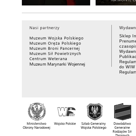
Nasi partnerzy
Wydawn
Sklep I
Muzeum Wojska Polskiego
Prenume
Muzeum Oręża Polskiego
czasop
Muzeum Broni Pancernej
Wydawni
Muzeum Sił Powietrznych
Publika
Centrum Weterana
Regulam
Muzeum Marynarki Wojennej
do WIW
Regula
Ministerstwo
Wojsko Polskie
Sztab Generalny
Dowództwo
Obrony Narodowej
Wojska Polskiego
Generalne
Rodzajów Sił
Zbrojnych