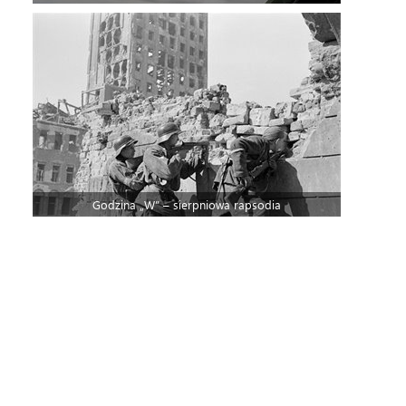
Godzina „W” – sierpniowa rapsodia