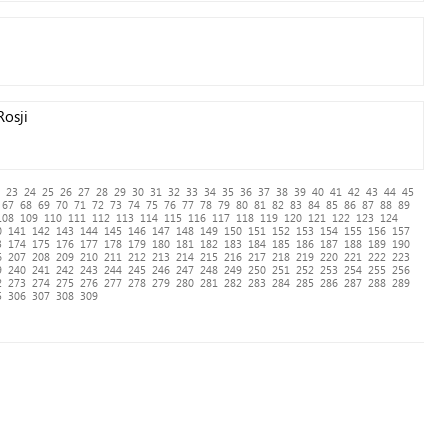
Rosji
23
24
25
26
27
28
29
30
31
32
33
34
35
36
37
38
39
40
41
42
43
44
45
67
68
69
70
71
72
73
74
75
76
77
78
79
80
81
82
83
84
85
86
87
88
89
108
109
110
111
112
113
114
115
116
117
118
119
120
121
122
123
124
0
141
142
143
144
145
146
147
148
149
150
151
152
153
154
155
156
157
3
174
175
176
177
178
179
180
181
182
183
184
185
186
187
188
189
190
6
207
208
209
210
211
212
213
214
215
216
217
218
219
220
221
222
223
9
240
241
242
243
244
245
246
247
248
249
250
251
252
253
254
255
256
2
273
274
275
276
277
278
279
280
281
282
283
284
285
286
287
288
289
5
306
307
308
309