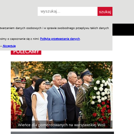
przetwarzaniem danych osobowych i w sprawie swobodnego przepływu takich danych
SH
SKLEP
Jednodniówki
Praca w WIW
simy o zapoznanie się z nimi:
Polityka przetwarzania danych
.
 –
Akceptuję
POLECAMY
Wieńce dla pomordowanych na warszawskiej Woli