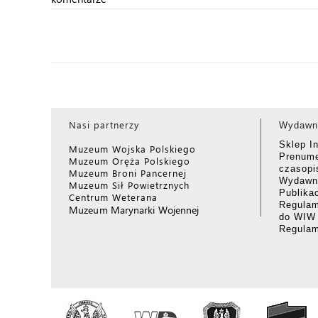
Nasi partnerzy
Wydawn
Sklep I
Muzeum Wojska Polskiego
Prenume
Muzeum Oręża Polskiego
czasop
Muzeum Broni Pancernej
Wydawni
Muzeum Sił Powietrznych
Publika
Centrum Weterana
Regulam
Muzeum Marynarki Wojennej
do WIW
Regula