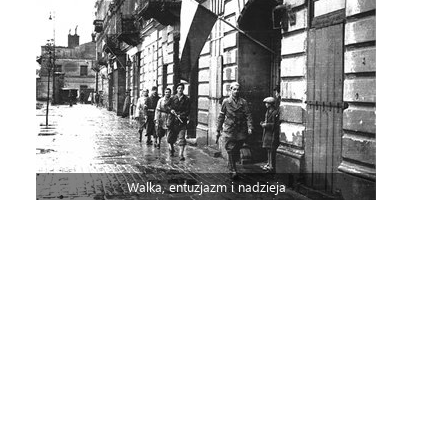
Walka, entuzjazm i nadzieja