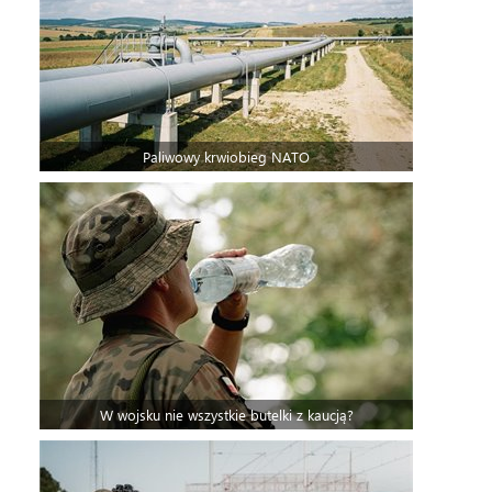
Paliwowy krwiobieg NATO
W wojsku nie wszystkie butelki z kaucją?