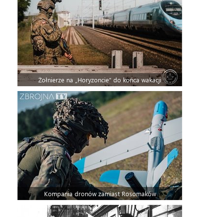
Żołnierze na „Horyzoncie” do końca wakacji
Kompania dronów zamiast Rosomaków