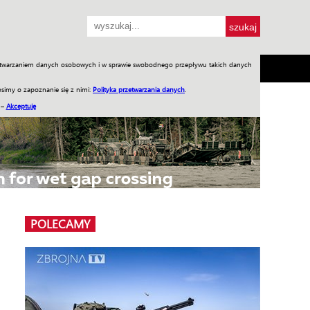
przetwarzaniem danych osobowych i w sprawie swobodnego przepływu takich danych
SH
SKLEP
Jednodniówki
Praca w WIW
simy o zapoznanie się z nimi:
Polityka przetwarzania danych
.
 –
Akceptuję
POLECAMY