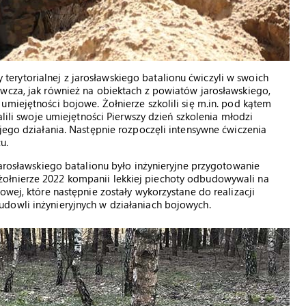
rytorialnej z jarosławskiego batalionu ćwiczyli w swoich
wcza, jak również na obiektach z powiatów jarosławskiego,
umiejętności bojowe. Żołnierze szkolili się m.in. pod kątem
alili swoje umiejętności Pierwszy dzień szkolenia młodzi
ojego działania. Następnie rozpoczęli intensywne ćwiczenia
u.
jarosławskiego batalionu było inżynieryjne przygotowanie
ołnierze 2022 kompanii lekkiej piechoty odbudowywali na
owej, które następnie zostały wykorzystane do realizacji
dowli inżynieryjnych w działaniach bojowych.