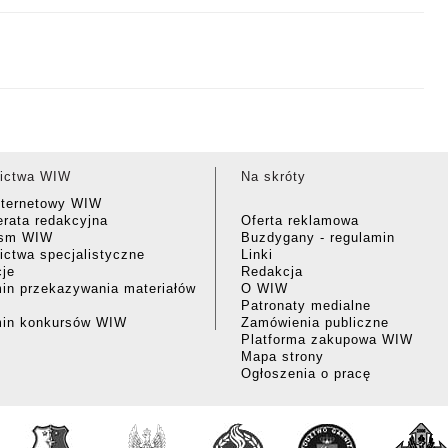
ictwa WIW
Na skróty
nternetowy WIW
rata redakcyjna
Oferta reklamowa
ism WIW
Buzdygany - regulamin
ctwa specjalistyczne
Linki
cje
Redakcja
in przekazywania materiałów
O WIW
Patronaty medialne
min konkursów WIW
Zamówienia publiczne
Platforma zakupowa WIW
Mapa strony
Ogłoszenia o pracę