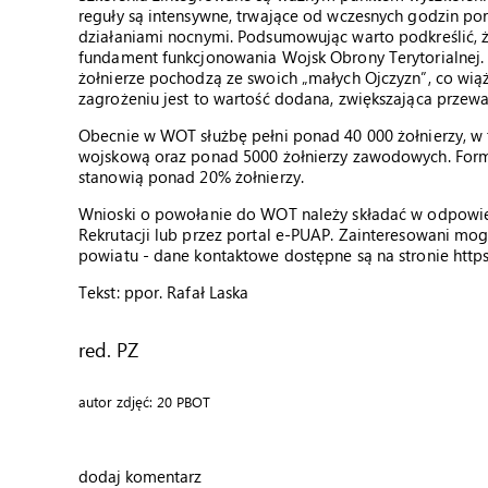
reguły są intensywne, trwające od wczesnych godzin po
działaniami nocnymi. Podsumowując warto podkreślić, 
fundament funkcjonowania Wojsk Obrony Terytorialnej. P
żołnierze pochodzą ze swoich „małych Ojczyzn”, co wiąż
zagrożeniu jest to wartość dodana, zwiększająca przew
Obecnie w WOT służbę pełni ponad 40 000 żołnierzy, w t
wojskową oraz ponad 5000 żołnierzy zawodowych. Forma
stanowią ponad 20% żołnierzy.
Wnioski o powołanie do WOT należy składać w odpowi
Rekrutacji lub przez portal e-PUAP. Zainteresowani mo
powiatu - dane kontaktowe dostępne są na stronie https://
Tekst: ppor. Rafał Laska
red. PZ
autor zdjęć: 20 PBOT
dodaj komentarz