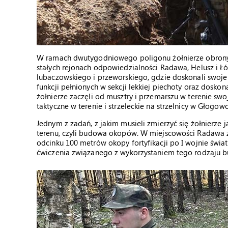
W ramach dwutygodniowego poligonu żołnierze obrony te
stałych rejonach odpowiedzialności Radawa, Helusz i Łó
lubaczowskiego i przeworskiego, gdzie doskonali swoje 
funkcji pełnionych w sekcji lekkiej piechoty oraz doskon
żołnierze zaczęli od musztry i przemarszu w terenie sw
taktyczne w terenie i strzeleckie na strzelnicy w Głogowc
Jednym z zadań, z jakim musieli zmierzyć się żołnierze 
terenu, czyli budowa okopów. W miejscowości Radawa ż
odcinku 100 metrów okopy fortyfikacji po I wojnie świat
ćwiczenia związanego z wykorzystaniem tego rodzaju bu