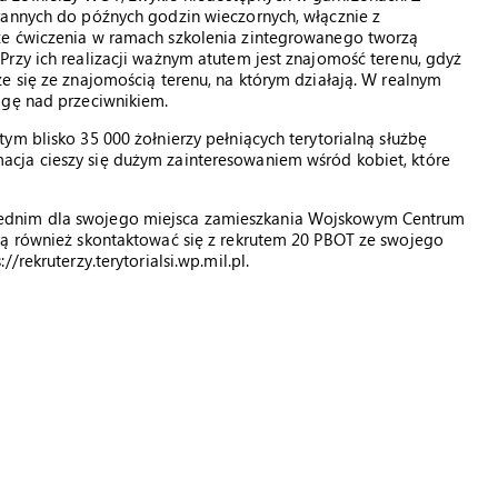
rannych do późnych godzin wieczornych, włącznie z
że ćwiczenia w ramach szkolenia zintegrowanego tworzą
rzy ich realizacji ważnym atutem jest znajomość terenu, gdyż
e się ze znajomością terenu, na którym działają. W realnym
agę nad przeciwnikiem.
ym blisko 35 000 żołnierzy pełniących terytorialną służbę
cja cieszy się dużym zainteresowaniem wśród kobiet, które
ednim dla swojego miejsca zamieszkania Wojskowym Centrum
gą również skontaktować się z rekrutem 20 PBOT ze swojego
rekruterzy.terytorialsi.wp.mil.pl.