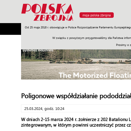
moja polska zbrojna
Od 25 maja 2018 r. obowiązuje w Polsce Rozporządzenie Parlamentu Europejskieg
Armia
Poligon
Sprzęt
Misje
Polityka
Prawo
W związku z powyższym przygotowaliśmy dla Państwa inform
Prosimy o 
Poligonowe współdziałanie pododdział
25.03.2024, godz. 10:24
W dniach 2-15 marca 2024 r. żołnierze z 202 Batalionu Le
zintegrowanym, w którym powinni uczestniczyć przez czt