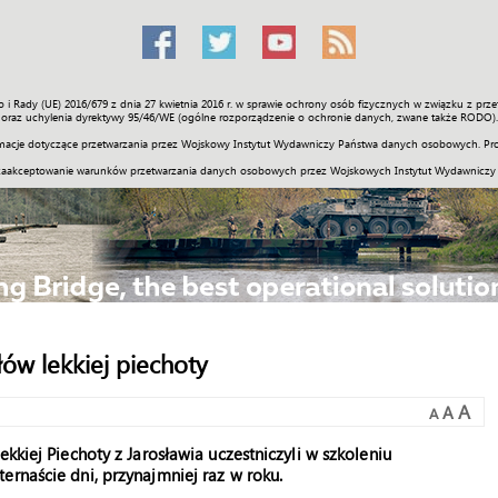
o i Rady (UE) 2016/679 z dnia 27 kwietnia 2016 r. w sprawie ochrony osób fizycznych w związku z 
Świat
Społeczność
Sport
Historia
Galerie
Wideo
ENGLI
oraz uchylenia dyrektywy 95/46/WE (ogólne rozporządzenie o ochronie danych, zwane także RODO).
acje dotyczące przetwarzania przez Wojskowy Instytut Wydawniczy Państwa danych osobowych. Pro
zaakceptowanie warunków przetwarzania danych osobowych przez Wojskowych Instytut Wydawniczy
ów lekkiej piechoty
A
A
A
kkiej Piechoty z Jarosławia uczestniczyli w szkoleniu
ernaście dni, przynajmniej raz w roku.