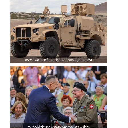
Laserowa broń na drony powstaje na WAT
W hołdzie powstańcom warszawskim