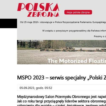
moja polska zbrojna
Od 25 maja 2018 r. obowiązuje w Polsce Rozporządzenie Parlamentu Europejskieg
Armia
Poligon
Sprzęt
Misje
Polityka
Prawo
W związku z powyższym przygotowaliśmy dla Państwa inform
Prosimy o 
MSPO 2023 – serwis specjalny „Polski Z
05.09.2023, godz. 05:52
Międzynarodowy Salon Przemysłu Obronnego jest najwię
Jak co roku targi przyciągnęły liderów sektora obronneg
uzbrojenia dla wojska – czołgi, śmigłowce, zestawy artyl