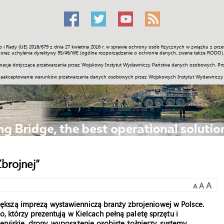
o i Rady (UE) 2016/679 z dnia 27 kwietnia 2016 r. w sprawie ochrony osób fizycznych w związku z 
Świat
Społeczność
Sport
Historia
Galerie
Wideo
ENGLI
oraz uchylenia dyrektywy 95/46/WE (ogólne rozporządzenie o ochronie danych, zwane także RODO).
acje dotyczące przetwarzania przez Wojskowy Instytut Wydawniczy Państwa danych osobowych. Pro
zaakceptowanie warunków przetwarzania danych osobowych przez Wojskowych Instytut Wydawniczy
brojnej”
A
A
A
kszą imprezą wystawienniczą branży zbrojeniowej w Polsce.
o, którzy prezentują w Kielcach pełną paletę sprzętu i
eryjskie, drony, wyposażenie osobiste żołnierzy, systemy