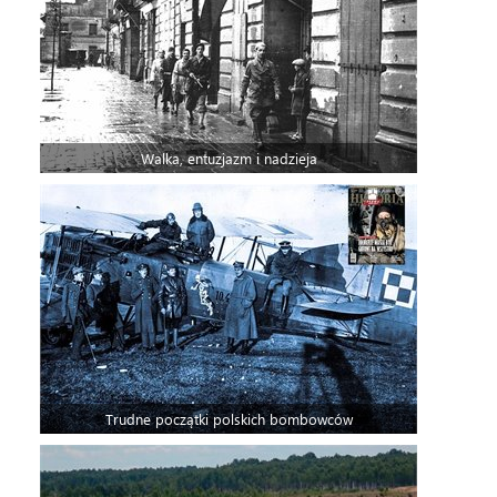
Walka, entuzjazm i nadzieja
Trudne początki polskich bombowców