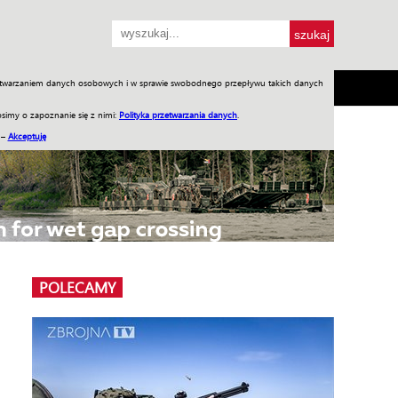
przetwarzaniem danych osobowych i w sprawie swobodnego przepływu takich danych
SH
SKLEP
Jednodniówki
Praca w WIW
simy o zapoznanie się z nimi:
Polityka przetwarzania danych
.
 –
Akceptuję
POLECAMY