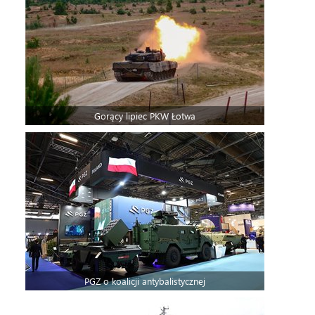
Gorący lipiec PKW Łotwa
PGZ o koalicji antybalistycznej