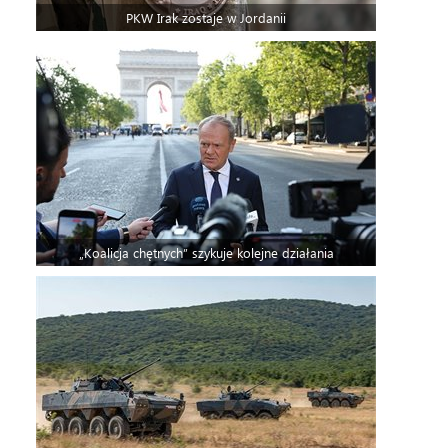
PKW Irak zostaje w Jordanii
„Koalicja chętnych” szykuje kolejne działania