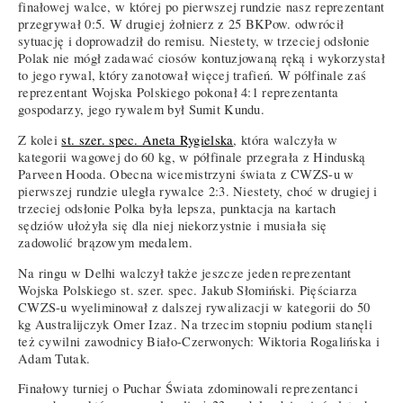
finałowej walce, w której po pierwszej rundzie nasz reprezentant
przegrywał 0:5. W drugiej żołnierz z 25 BKPow. odwrócił
sytuację i doprowadził do remisu. Niestety, w trzeciej odsłonie
Polak nie mógł zadawać ciosów kontuzjowaną ręką i wykorzystał
to jego rywal, który zanotował więcej trafień. W półfinale zaś
reprezentant Wojska Polskiego pokonał 4:1 reprezentanta
gospodarzy, jego rywalem był Sumit Kundu.
Z kolei
st. szer. spec. Aneta Rygielska
, która walczyła w
kategorii wagowej do 60 kg, w półfinale przegrała z Hinduską
Parveen Hooda. Obecna wicemistrzyni świata z CWZS-u w
pierwszej rundzie uległa rywalce 2:3. Niestety, choć w drugiej i
trzeciej odsłonie Polka była lepsza, punktacja na kartach
sędziów ułożyła się dla niej niekorzystnie i musiała się
zadowolić brązowym medalem.
Na ringu w Delhi walczył także jeszcze jeden reprezentant
Wojska Polskiego st. szer. spec. Jakub Słomiński. Pięściarza
CWZS-u wyeliminował z dalszej rywalizacji w kategorii do 50
kg Australijczyk Omer Izaz. Na trzecim stopniu podium stanęli
też cywilni zawodnicy Biało-Czerwonych: Wiktoria Rogalińska i
Adam Tutak.
Finałowy turniej o Puchar Świata zdominowali reprezentanci