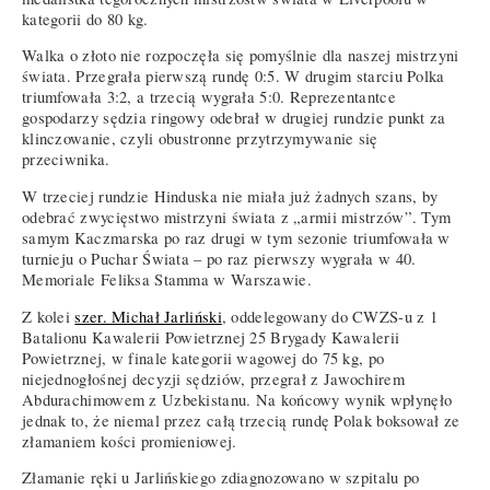
kategorii do 80 kg.
Walka o złoto nie rozpoczęła się pomyślnie dla naszej mistrzyni
świata. Przegrała pierwszą rundę 0:5. W drugim starciu Polka
triumfowała 3:2, a trzecią wygrała 5:0. Reprezentantce
gospodarzy sędzia ringowy odebrał w drugiej rundzie punkt za
klinczowanie, czyli obustronne przytrzymywanie się
przeciwnika.
W trzeciej rundzie Hinduska nie miała już żadnych szans, by
odebrać zwycięstwo mistrzyni świata z „armii mistrzów”. Tym
samym Kaczmarska po raz drugi w tym sezonie triumfowała w
turnieju o Puchar Świata – po raz pierwszy wygrała w 40.
Memoriale Feliksa Stamma w Warszawie.
Z kolei
szer. Michał Jarliński
, oddelegowany do CWZS-u z 1
Batalionu Kawalerii Powietrznej 25 Brygady Kawalerii
Powietrznej, w finale kategorii wagowej do 75 kg, po
niejednogłośnej decyzji sędziów, przegrał z Jawochirem
Abdurachimowem z Uzbekistanu. Na końcowy wynik wpłynęło
jednak to, że niemal przez całą trzecią rundę Polak boksował ze
złamaniem kości promieniowej.
Złamanie ręki u Jarlińskiego zdiagnozowano w szpitalu po