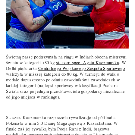
Świetną passę podtrzymała na ringu w Indiach obecna mistrzyni
świata w kategorii +80 kg
st. szer. spec. Agata Kaczmarska
. W
Delhi pięściarka
Centralnego Wojskowego Zespołu Sportowego
walczyła w niższej kategorii do 80 kg. W turnieju do walk o
medale dopuszczono po ośmiu zawodników i zawodniczek w
każdej kategorii (najlepsi sportowcy w klasyfikacji Pucharu
Świata oraz po jednym przedstawicielu gospodarzy niezależnie
od jego miejsca w rankingu).
St. szer. Kaczmarska rozpoczęła rywalizację od półfinału.
Pokonała w nim 5:0 Dianę Magaujajewą z Kazachstanu. W
finale zaś jej rywalką była Pooja Rani z Indii, brązowa
medalistka tegorocznych mistrzostw świata w Liverpoolu w