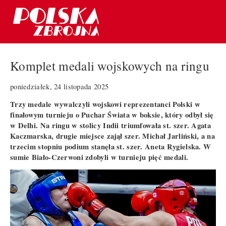
Komplet medali wojskowych na ringu
poniedziałek, 24 listopada 2025
Trzy medale wywalczyli wojskowi reprezentanci Polski w
finałowym turnieju o Puchar Świata w boksie, który odbył się
w Delhi. Na ringu w stolicy Indii triumfowała st. szer. Agata
Kaczmarska, drugie miejsce zajął szer. Michał Jarliński, a na
trzecim stopniu podium stanęła st. szer. Aneta Rygielska. W
sumie Biało-Czerwoni zdobyli w turnieju pięć medali.