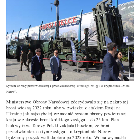
System obrony przeciwlotniczej i przeciwrakietowej krótkiego zasięgu o kryptonimie „Mała
Narew”.
Ministerstwo Obrony Narodowej zdecydowało się na zakup tej
broni wiosną 2022 roku, aby w związku z atakiem Rosji na
Ukrainę jak najszybciej wzmocnić system obrony powietrznej
kraju w zakresie broni krótkiego zasięgu – do 25 km. Plan
budowy tzw. Tarczy Polski zakładał bowiem, że broń
przeciwlotniczą o tym zasięgu – o kryptonimie Narew –
będziemy pozyskiwali dopiero po 2025 roku. Wojna wymusiła