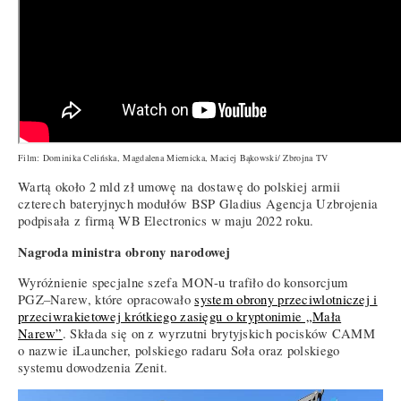
Film: Dominika Celińska, Magdalena Miernicka, Maciej Bąkowski/ Zbrojna TV
Wartą około 2 mld zł umowę na dostawę do polskiej armii
czterech bateryjnych modułów BSP Gladius Agencja Uzbrojenia
podpisała z firmą WB Electronics w maju 2022 roku.
Nagroda ministra obrony narodowej
Wyróżnienie specjalne szefa MON-u trafiło do konsorcjum
PGZ–Narew, które opracowało
system obrony przeciwlotniczej i
przeciwrakietowej krótkiego zasięgu o kryptonimie „Mała
Narew”
. Składa się on z wyrzutni brytyjskich pocisków CAMM
o nazwie iLauncher, polskiego radaru Soła oraz polskiego
systemu dowodzenia Zenit.