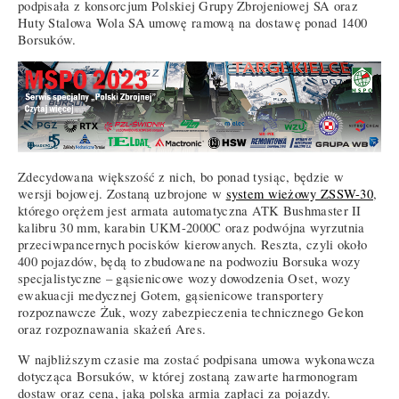
podpisała z konsorcjum Polskiej Grupy Zbrojeniowej SA oraz
Huty Stalowa Wola SA umowę ramową na dostawę ponad 1400
Borsuków.
Zdecydowana większość z nich, bo ponad tysiąc, będzie w
wersji bojowej. Zostaną uzbrojone w
system wieżowy ZSSW-30
,
którego orężem jest armata automatyczna ATK Bushmaster II
kalibru 30 mm, karabin UKM-2000C oraz podwójna wyrzutnia
przeciwpancernych pocisków kierowanych. Reszta, czyli około
400 pojazdów, będą to zbudowane na podwoziu Borsuka wozy
specjalistyczne – gąsienicowe wozy dowodzenia Oset, wozy
ewakuacji medycznej Gotem, gąsienicowe transportery
rozpoznawcze Żuk, wozy zabezpieczenia technicznego Gekon
oraz rozpoznawania skażeń Ares.
W najbliższym czasie ma zostać podpisana umowa wykonawcza
dotycząca Borsuków, w której zostaną zawarte harmonogram
dostaw oraz cena, jaką polska armia zapłaci za pojazdy.