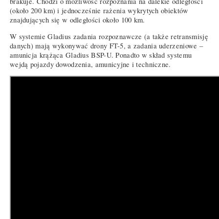
brakuje. Chodzi o możliwość rozpoznania na dalekie odległości
(około 200 km) i jednocześnie rażenia wykrytych obiektów
znajdujących się w odległości około 100 km.
W systemie Gladius zadania rozpoznawcze (a także retransmisję
danych) mają wykonywać drony FT-5, a zadania uderzeniowe –
amunicja krążąca Gladius BSP-U. Ponadto w skład systemu
wejdą pojazdy dowodzenia, amunicyjne i techniczne.