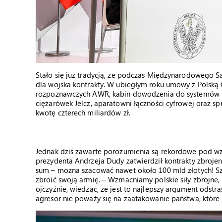
Stało się już tradycją, że podczas Międzynarodowego
dla wojska kontrakty. W ubiegłym roku umowy z Polską 
rozpoznawczych AWR, kabin dowodzenia do systemów prz
ciężarówek Jelcz, aparatowni łączności cyfrowej oraz sp
kwotę czterech miliardów zł.
Jednak dziś zawarte porozumienia są rekordowe pod wzg
prezydenta Andrzeja Dudy zatwierdził kontrakty zbroje
sum – można szacować nawet około 100 mld złotych! Sze
zbroić swoją armię. – Wzmacniamy polskie siły zbrojn
ojczyźnie, wiedząc, że jest to najlepszy argument odstr
agresor nie poważy się na zaatakowanie państwa, które 