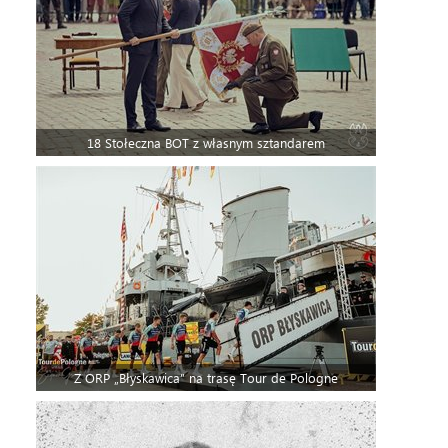
18 Stołeczna BOT z własnym sztandarem
Z ORP „Błyskawica” na trasę Tour de Pologne