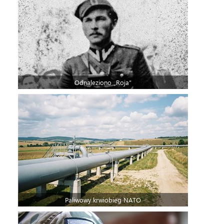
Odnaleziono „Roja”
Paliwowy krwiobieg NATO