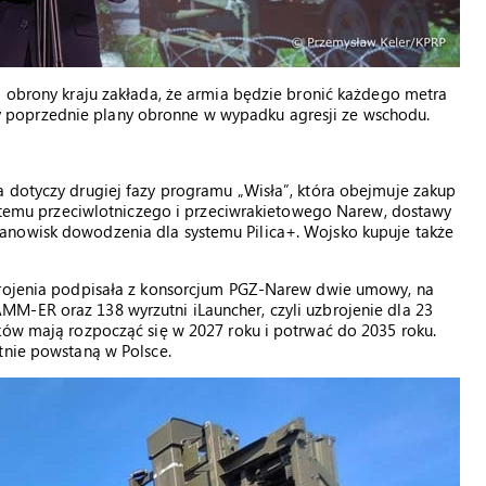
a obrony kraju zakłada, że armia będzie bronić każdego metra
adały poprzednie plany obronne w wypadku agresji ze wschodu.
a dotyczy drugiej fazy programu „Wisła”, która obejmuje zakup
systemu przeciwlotniczego i przeciwrakietowego Narew, dostawy
anowisk dowodzenia dla systemu Pilica+. Wojsko kupuje także
zbrojenia podpisała z konsorcjum PGZ-Narew dwie umowy, na
M-ER oraz 138 wyrzutni iLauncher, czyli uzbrojenie dla 23
ków mają rozpocząć się w 2027 roku i potrwać do 2035 roku.
tnie powstaną w Polsce.