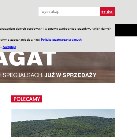
przetwarzaniem danych osobowych i w sprawie swobodnego przepływu takich danych
SH
SKLEP
Jednodniówki
Praca w WIW
simy o zapoznanie się z nimi:
Polityka przetwarzania danych
.
 –
Akceptuję
POLECAMY