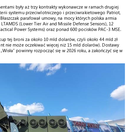
entami były aż trzy kontrakty wykonawcze w ramach drugiej
erii systemu przeciwlotniczego i przeciwrakietowego Patriot,
z Błaszczak parafował umowy, na mocy których polska armia
w LTAMDS (Lower Tier Air and Missile Defense Sensors), 12
e Tactical Power Systems) oraz ponad 600 pocisków PAC-3 MSE.
up tej broni za około 10 mld dolarów, czyli około 44 mld zł
cent nie może oczekiwać więcej niż 15 mld dolarów). Dostawy
 „Wisła” powinny rozpocząć się w 2026 roku, a zakończyć się w